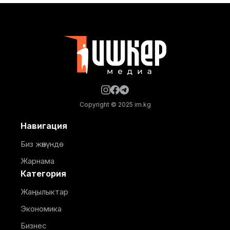
коммуналдык чарба министрлигинен билдиришти.
Текшерүүнүн жыйынтыгында курулуш иштери тиешелүү
уруксат берүүчү документтерсиз жүргүзүлүп жаткандыгы
аныкталган. Буга чейин аталган мыйзам
Copyright © 2025 im.kg
Навигация
Биз жөнүндө
Жарнама
Категория
Жаңылыктар
Экономика
Бизнес