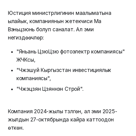
Юстиция министрлигинин маалыматына
ылайык, компаниянын жетекчиси Ма
Вэньцзюнь болуп саналат. Ал эми
негиздөөчүлөрү:
"Яньань ЦзюЦзю фотоэлектр компаниясы"
ЖЧКсы,
"Чжэшуй Кыргызстан инвестициялык
компаниясы",
"Чжэцзян Цзяннэн Строй".
Компания 2024-жылы түзүлгөн, ал эми 2025-
жылдын 27-октябрында кайра каттоодон
өткөн.