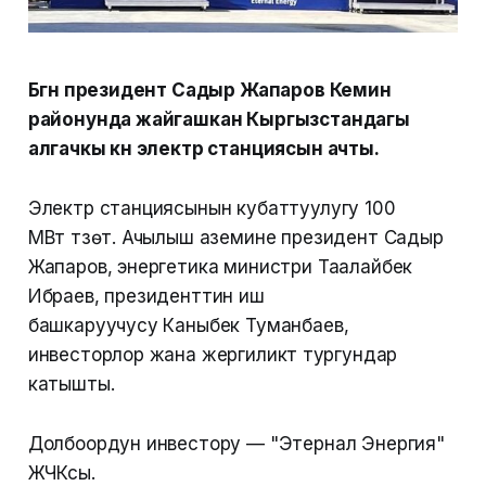
Бүгүн президент Садыр Жапаров Кемин
районунда жайгашкан Кыргызстандагы
алгачкы күн электр станциясын ачты.
Электр станциясынын кубаттуулугу 100
МВт түзөт. Ачылыш аземине президент Садыр
Жапаров, энергетика министри Таалайбек
Ибраев, президенттин иш
башкаруучусу Каныбек Туманбаев,
инвесторлор жана жергиликтүү тургундар
катышты.
Долбоордун инвестору — "Этернал Энергия"
ЖЧКсы.