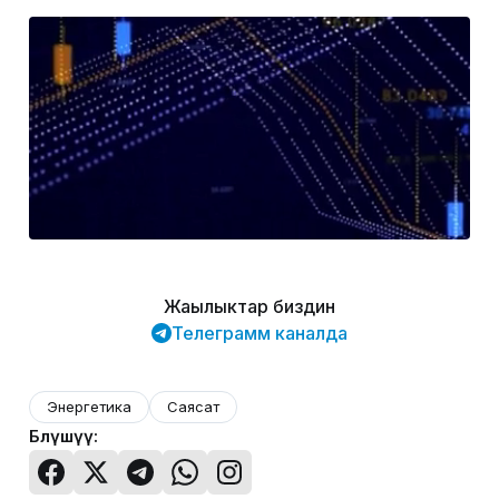
Жаңылыктар биздин
Телеграмм каналда
Энергетика
Саясат
Бөлүшүү: