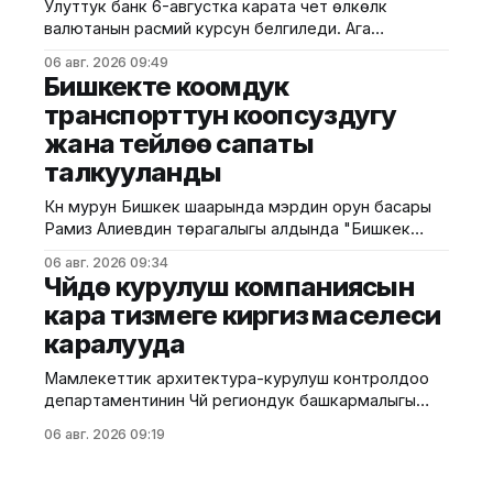
Улуттук банк 6-августка карата чет өлкөлүк
козголгон. Ыкчам издөө иштеринин жүрүшүндө
валютанын расмий курсун белгиледи. Ага
шектүүнүн өздүгү аныкталып, 1995-жылы туулган Т.Ж.
ылайык, доллардын курсу өзгөрүүсүз калып, 87,4500
06 авг. 2026 09:49
сомду түздү. Евро 100,6331 сомдон 100,8867 сомго
Бишкекте коомдук
чейин жогорулап, 0,2536 сомго же 0,25%га өстү.
транспорттун коопсуздугу
Теңге 0,1853 сомдон 0,1860 сомго чейин
жана тейлөө сапаты
көтөрүлүп, 0,0007 сомго
талкууланды
Күн мурун Бишкек шаарында мэрдин орун басары
Рамиз Алиевдин төрагалыгы алдында "Бишкек
шаардык транспорту" муниципалдык ишканасынын
06 авг. 2026 09:34
жетекчилиги жана каттам бригадирлеринин
Чүйдө курулуш компаниясын
катышуусунда жыйын өттү. Муниципалитеттин
кара тизмеге киргизүү маселеси
маалыматына ылайык, жыйында коомдук
каралууда
транспорттун ишинин сапатын жогорулатуу,
жүргүнчүлөрдүн коопсуздугун камсыз кылуу, тейлөө
Мамлекеттик архитектура-курулуш контролдоо
маданиятын жакшыртуу жана айдоочулардын
департаментинин Чүй региондук башкармалыгы
эмгек шарттары талкууланды. Жол кыймылынын
тарабынан Москва районунун Ленин көчөсү №99
коопсуздугуна өзгөчө
06 авг. 2026 09:19
дарегинде курулуп жаткан 7 кабаттуу турак жай
объектисине текшерүү жүргүзүлдү. Бул тууралуу
Курулуш, архитектура жана турак жай-