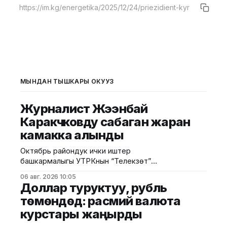
МЫНДАН ТЫШКАРЫ ОКУҢУЗ
Журналист Жээнбай
Каракүчүковду сабаган жаран
камакка алынды
Октябрь райондук ички иштер
башкармалыгы УТРКнын “Телекүзөт”
программасынын редактору Жээбай
06 авг. 2026 10:05
Каракүчүковго кол салууга шектелген жаранды
Доллар туруктуу, рубль
кармаганын билдирди. Маалыматка ылайык, окуя
төмөндөдү: расмий валюта
жарандардын кайрылуусу боюнча тартуу иштери
курстары жаңырды
жүрүп жаткан учурда болгон. Бул факты
боюнча “Бейбаштык” беренеси менен кылмыш иши