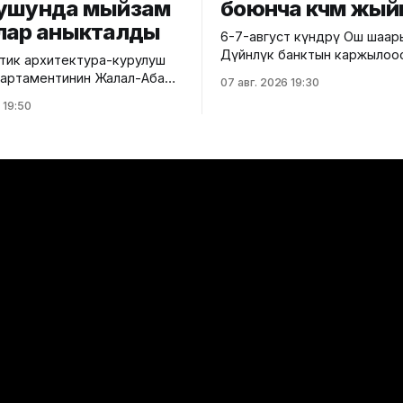
ушунда мыйзам
боюнча көчмө жый
лар аныкталды
6-7-август күндөрү Ош шаа
Дүйнөлүк банктын каржылоо
ик архитектура-курулуш
министрлик тарабынан ишк
 департаментинин Жалал-Абад
07 авг. 2026 19:30
ашырылып жаткан "Ош облу
 башкармалыгы шаардагы
 19:50
жана Ош шаарынын аймакты
уу турак жайга текшерүү
экономикалык өнүгүүсү" до
 Бул тууралуу Курулуш
алкагында Өндүрүмдүү өнөктө
гинин басма сөз кызматы
комитетинин көчмө жыйыны өтт
,
тууралуу Айыл чарба минис
айзаков көчөсү, 46
билдиришти. Жыйынга министрдин
 курулуп жаткан объектте
орун басары Мирбек Дүйше
 техникалык талаптардын
Комитеттин мүчөлөрү катышты. Кө
 аныкталды.
жыйындын
ендей, курулуш иштери
н долбоордук
циядан четтөө менен
өн. Ошондой эле