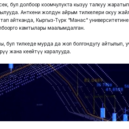
сек, бул долбоор коомчулукта кызуу талкуу жаратып
тылууда. Анткени жолдун айрым тилкелери окуу жай
тап айтканда, Кыргыз-Түрк "Манас" университетине
лбоорго камтылары маалымдалган.
, бул тилкеде мурда да жол болгондугу айтылып, у
рүү жана кеңейтүү каралууда.