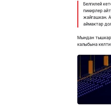
Белгилей кет
пикирлер ай
жайгашкан. А
аймактар до
Мындан тышкары
калыбына келти