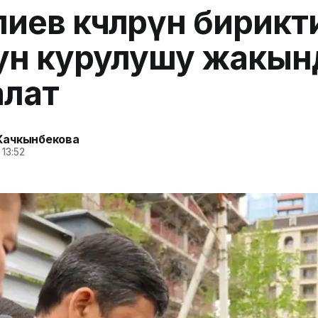
иев көчөлөрүн бирикт
ун курулушу жакын
алат
Качкынбекова
 13:52