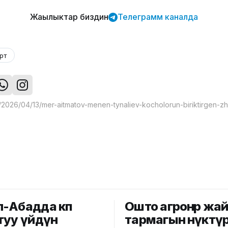
Жаңылыктар биздин
Телеграмм каналда
рт
-Абадда көп
Ошто агроөнөр жа
туу үйдүн
тармагын өнүктү