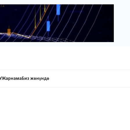
У
Жарнама
Биз жөнүндө