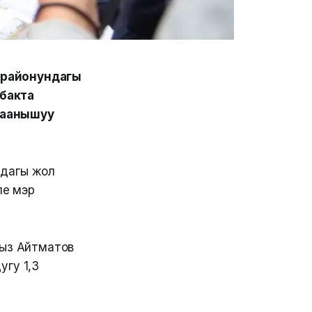
 районундагы
бакта
таанышуу
рдагы жол
ле мэр
гыз Айтматов
угу 1,3