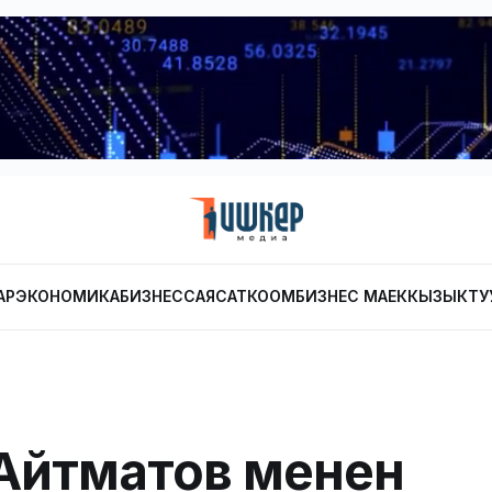
АР
ЭКОНОМИКА
БИЗНЕС
САЯСАТ
КООМ
БИЗНЕС МАЕК
КЫЗЫКТУ
Айтматов менен