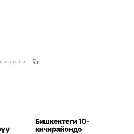
й
Бишкектеги 10-
рүү
кичирайондо