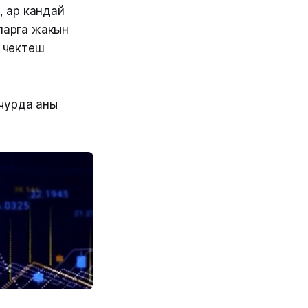
, ар кандай
ларга жакын
 чектеш
чурда аны