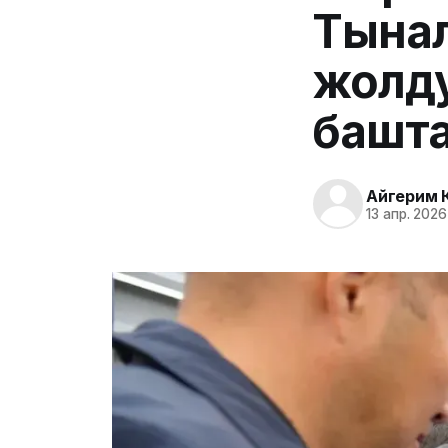
Тынал
жолд
башт
Айгерим 
13 апр. 2026