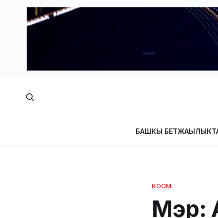
БАШКЫ БЕТ
ЖАҢЫЛЫКТ
КООМ
Мэр: 