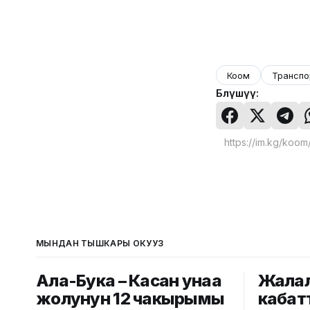
Коом
Транспо
Бөлүшүү:
МЫНДАН ТЫШКАРЫ ОКУҢУЗ
Ала-Бука – Касан унаа
Жалал
жолунун 12 чакырымы
кабат