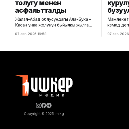
толугу менен
курул
асфальтталды
бузуу
Жалал-Абад облусундагы Ала-Бука –
Мамлекетт
Касан унаа жолунун быйылкы жылга
көзөмөлдөө
пландалган 5,5 чакырым тилкесине
региондук
07 авг. 2026 19:58
07 авг. 2026
асфальт-бетон төшөө иштери толугу
көп кабатт
менен аяктады. Транспорт жана
жүргүздү.
коммуникациялар министрлигинин
министрли
маалыматына ылайык, жол куруу
билдирди. Маалыматка ылайык
иштери №17 Жол эксплуатациялоо
текшерүү Б
мекемеси тарабынан белгиленген
дарегинде
графикке ылайык, курулуштун сапат
өткөрүлүп,
талаптарын сактоо менен жүргүзүлдү.
бузулганы
Аталган жолдун жалпы 12 чакырымына
Белгиленг
бекитилге
документа
жүргүзүлг
Copyright © 2025 im.kg