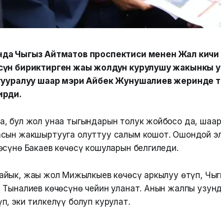
да Чыңгыз Айтматов проспектиси менен Жал кичи
сүн бириктирген жаңы жолдун курулушу жакынкы у
 тууралуу шаар мэри Айбек Жунушалиев жеринде 
ирди.
, бул жол унаа тыгындарын толук жойбосо да, шаа
сын жакшыртууга олуттуу салым кошот. Ошондой э
өсүнө Бакаев көчөсү кошуларын белгиледи.
йык, жаңы жол Миңжылкыев көчөсү аркылуу өтүп, Чың
 Тыналиев көчөсүнө чейин уланат. Анын жалпы узунд
п, эки тилкелүү болуп курулат.