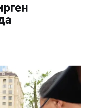
ирген
да