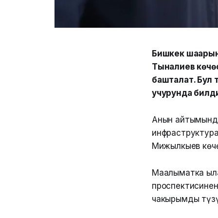
Бишкек шаарын
Тыналиев көчө
башталат. Бул
учурунда билд
Анын айтымында
инфраструктура
Миңжылкыев көч
Маалыматка ыла
проспектисинен
чакырымды түзү