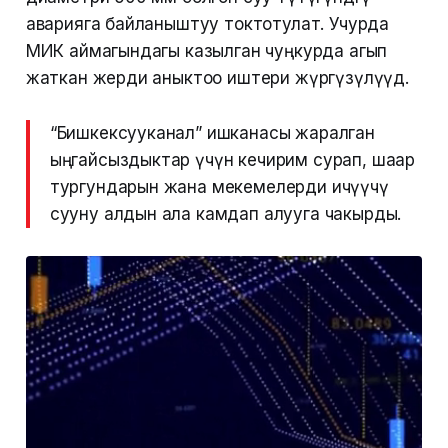
аварияга байланыштуу токтотулат. Учурда
МИК аймагындагы казылган чуңкурда агып
жаткан жерди аныктоо иштери жүргүзүлүүдө.
“Бишкексууканал” ишканасы жаралган
ыңгайсыздыктар үчүн кечирим сурап, шаар
тургундарын жана мекемелерди ичүүчү
сууну алдын ала камдап алууга чакырды.