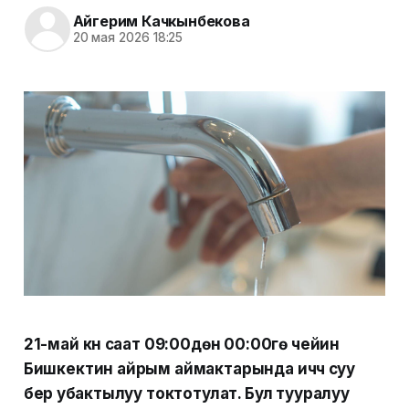
Айгерим Качкынбекова
20 мая 2026 18:25
21-май күнү саат 09:00дөн 00:00гө чейин
Бишкектин айрым аймактарында ичүүчү суу
берүү убактылуу токтотулат. Бул тууралуу