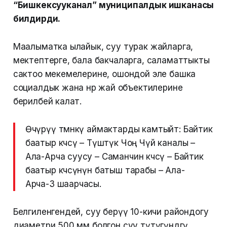
“Бишкексууканал” муниципалдык ишканасы
билдирди.
Маалыматка ылайык, суу турак жайларга,
мектептерге, бала бакчаларга, саламаттыкты
сактоо мекемелерине, ошондой эле башка
социалдык жана өнөр жай объектилерине
берилбей калат.
Өчүрүү төмөнкү аймактарды камтыйт: Байтик
баатыр көчөсү – Түштүк Чоң Чүй каналы –
Ала-Арча суусу – Саманчин көчөсү – Байтик
баатыр көчөсүнүн батыш тарабы – Ала-
Арча-3 шаарчасы.
Белгиленгендей, суу берүү 10-кичи райондогу
диаметри 500 мм болгон суу түтүгүндөгү