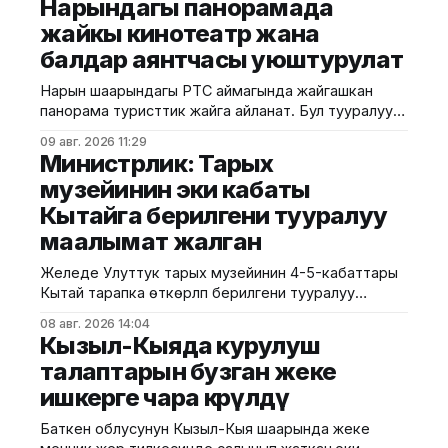
Нарындагы панорамада
жайкы кинотеатр жана
балдар аянтчасы уюштурулат
Нарын шаарындагы РТС аймагында жайгашкан
панорама туристтик жайга айланат. Бул тууралуу
калаа мэриясынан билдиришти. Маалыматка
09 авг. 2026 11:29
ылайык, Нарындын мэри Жылдызбек Беккелдиев
Министрлик: Тарых
"Сапат курулуш" ЖЧКсынын жетекчиси Валихан
музейинин эки кабаты
Жолбулаков менен жолугушуп, алдыдагы иштерди
Кытайга берилгени тууралуу
талкуулады. Долбоор сынак шартында жеке
ишкерге пайдаланууга берилип, аймакта жайкы
маалымат жалган
кинотеатр, сүрөт бурчу, балдар үчүн оюн аянтчасы
жана
Желеде Улуттук тарых музейинин 4-5-кабаттары
Кытай тарапка өткөрүлүп берилгени тууралуу
тараган маалыматтын чындыкка дал келбесин
08 авг. 2026 14:04
Маданият, маалымат жана жаштар саясаты
Кызыл-Кыяда курулуш
министрлиги билдирди. Министрликтин
талаптарын бузган жеке
маалыматына караганда, музейдин эч бир бөлүгү чет
ишкерге чара көрүлдү
өлкөлүк мекемелерге менчикке, ижарага же
туруктуу пайдаланууга берилген эмес.
Баткен облусунун Кызыл-Кыя шаарында жеке
Белгилегендей, “Гармония сулуулукту жаратат: