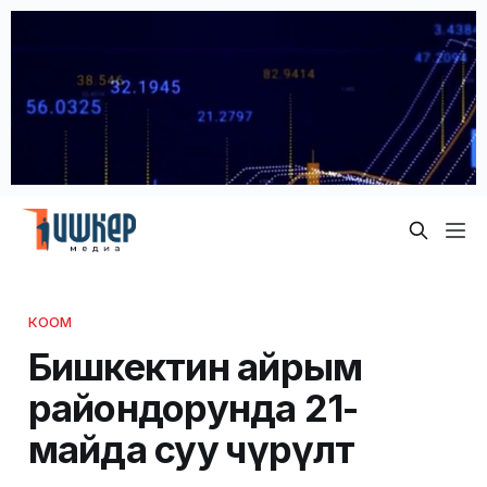
КООМ
Бишкектин айрым
райондорунда 21-
майда суу өчүрүлөт