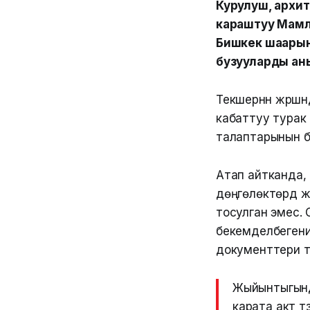
Курулуш, архи
караштуу Мамл
Бишкек шаарын
бузууларды ан
Текшерүүнүн жүрү
кабаттуу турак
талаптарынын бу
Атап айтканда,
дөңгөлөктөрдү 
тосулган эмес.
бекемделбегени
документтери т
Жыйынтыгында
карата акт тү