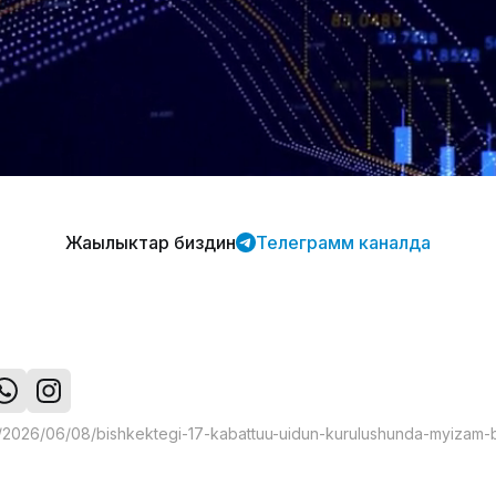
Жаңылыктар биздин
Телеграмм каналда