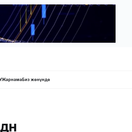
У
Жарнама
Биз жөнүндө
дүн