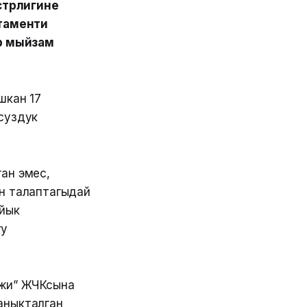
стрлигине
таменти
р мыйзам
ашкан 17
суздук
ан эмес,
ан талаптагыдай
айык
уу
Джи” ЖЧКсына
 аныкталган