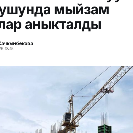
лушунда мыйзам
лар аныкталды
Качкынбекова
6 18:15