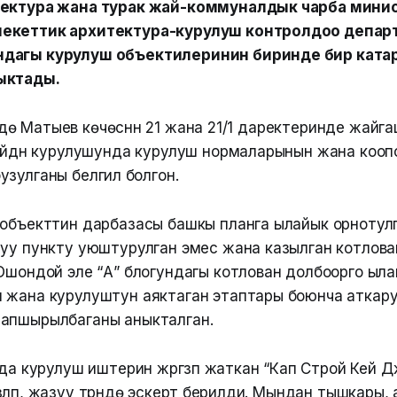
тектура жана турак жай-коммуналдык чарба мини
екеттик архитектура-курулуш контролдоо депар
дагы курулуш объектилеринин биринде бир ката
ыктады.
шүндө Матыев көчөсүнүн 21 жана 21/1 даректеринде жайг
 үйдүн курулушунда курулуш нормаларынын жана кооп
зулганы белгилүү болгон.
 объекттин дарбазасы башкы планга ылайык орнотулг
жуу пункту уюштурулган эмес жана казылган котлов
 Ошондой эле “А” блогундагы котлован долбоорго ыл
 жана курулуштун аяктаган этаптары боюнча аткар
апшырылбаганы аныкталган.
 курулуш иштерин жүргүзүп жаткан “Кап Строй Кей 
зүлүп, жазуу түрүндө эскертүү берилди. Мындан тышкары,