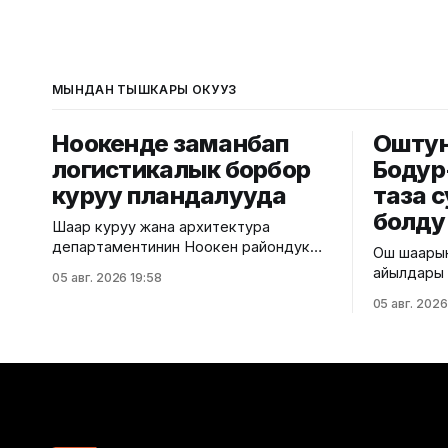
МЫНДАН ТЫШКАРЫ ОКУҢУЗ
Ноокенде заманбап
Оштун 
логистикалык борбор
Бодур
куруу пландалууда
таза 
болду
Шаар куруу жана архитектура
департаментинин Ноокен райондук
Ош шаарын
шаар куруу жана архитектура
айылдары 
05 авг. 2026 19:58
башкармалыгы Жалал-Абад облусунун
болду. Бу
05 авг. 2026
Ноокен районундагы Кызыл-Туу
таза суу с
айылынын Кен-Сай тилкесинде курула
шаардык 
турган мөмө-жемиштерди сактоочу
ылайык, у
транспорттук-логистикалык
жалпысына
борбордун эскиздик долбоорун
берилди. Д
иштеп чыкты. Курулуш министрлигинин
тармагына
маалыматына ылайык, долбоор айыл
Белгилей к
чарба продукцияларын сактоо, кайра