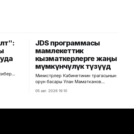
лөт":
JDS программасы
ы
мамлекеттик
ууда
кызматкерлерге жаңы
мүмкүнчүлүк түзүүдө
кибер
Министрлер Кабинетинин төрагасынын
сы
орун басары Улан Маматканов
Жапония Өкмөтүнүн JDS долбоорунун
05 авг. 2026 19:10
 байланыш
алкагында Жапонияга окууга жөнөп
ри катары
жаткан Кыргызстандын мамлекеттик
ериңизде
жана муниципалдык кызматкерлерин
. Алар
кабыл алды. Бул тууралуу Министрлер
т”,
Кабинетинин басма сөз кызматынан
IM-картаны
билдиришти. Маалыматка ылайык,
жолугушуунун жүрүшүндө Улан