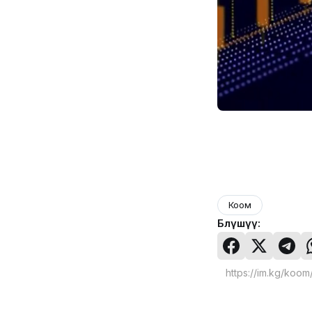
Коом
Бөлүшүү: