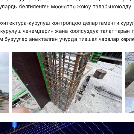
уларды белгиленген мөөнөттө жоюу талабы коюлду.
хитектура-курулуш контролдоо департаменти куру
курулуш ченемдерин жана коопсуздук талаптарын т
 бузуулар аныкталган учурда тиешелүү чаралар көрүлө