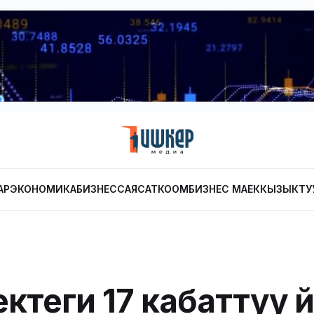
АР
ЭКОНОМИКА
БИЗНЕС
САЯСАТ
КООМ
БИЗНЕС МАЕК
КЫЗЫКТУ
ктеги 17 кабаттуу үй