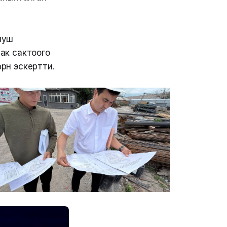
луш
ак сактоого
рүн эскертти.