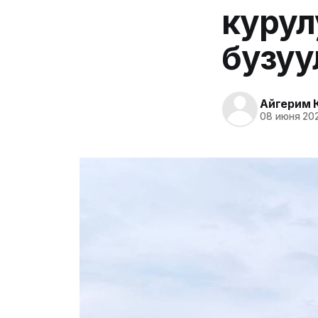
куру
бузуу
Айгерим 
08 июня 202