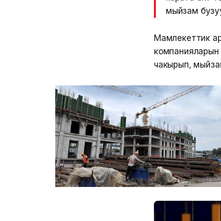
мыйзам бузу
Мамлекеттик ар
компанияларын 
чакырып, мыйзам