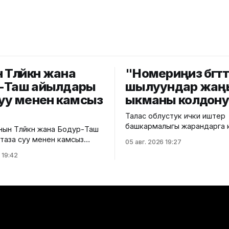
Төлөйкөн жана
"Номериңиз бөгөттө
-Таш айылдары
шылуундар жаң
суу менен камсыз
ыкманы колдон
Талас облустук ички иштер
башкармалыгы жарандарга 
ын Төлөйкөн жана Бодур-Таш
алдамчылыктын жаңы ыкма
таза суу менен камсыз
05 авг. 2026 19:27
тууралуу эскертти. Маалыматка
га чейин бул аймактарда
 19:42
ылайык, алдамчылар өздөрүн
истемасы болгон эмес. Ош
операторунун кызматкерле
мэриясынын малыматына
тааныштырып, телефон ном
чурда эки айылдагы
көйгөй жаралганын айтып чалышат
н 900 кожолукка таза суу
“SIM-картаңыздын мөөнөтү бүтө
агы 100 үйдү таза суу
“номериңиз бөгөттөлөт” же “S
 кошуу иштери уланууда.
алмаштыруу керек” деген
етсек, буга чейин аталган
шылтоолорду колдонушат. Андан