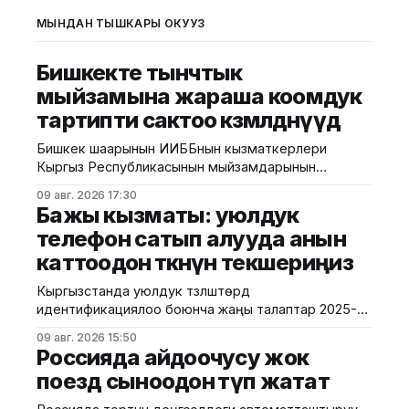
МЫНДАН ТЫШКАРЫ ОКУҢУЗ
Бишкекте тынчтык
мыйзамына жараша коомдук
тартипти сактоо көзөмөлдөнүүдө
Бишкек шаарынын ИИББнын кызматкерлери
Кыргыз Республикасынын мыйзамдарынын
талаптарын, анын ичинде тынчтыкты жана коомдук
09 авг. 2026 17:30
тартипти сактоону камсыз кылуу боюнча түшүндүрүү
Бажы кызматы: уюлдук
иштерине багытталган профилактикалык иш-
телефон сатып алууда анын
чараларды өткөрүшүүдө. Шаардык милициянын
каттоодон өткөнүн текшериңиз
маалыматына ылайык, иш-чаралардын жүрүшүндө
милиция кызматкерлери борбор калаадагы бир
Кыргызстанда уюлдук түзүлүштөрдү
катар түнкү жана көңүл ачуучу жайларга барып,
идентификациялоо боюнча жаңы талаптар 2025-
алардын ээлери, администраторлору жана
жылдын август айынан тартып күчүнө кирген. Ушуга
кызматкерлери менен
09 авг. 2026 15:50
байланыштуу Бажы кызматы жарандарды
Россияда айдоочусу жок
смартфон сатып алууда анын расмий түрдө өлкөгө
поезд сыноодон өтүп жатат
киргизилгенине жана каттоодон өткөнүнө көңүл
бурууга чакырууда. Бул талаптардын негизги