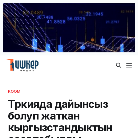
КООМ
Түркияда дайынсыз
болуп жаткан
кыргызстандыктын