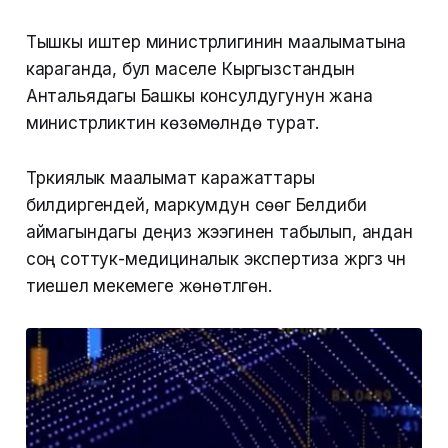
Тышкы иштер министрлигинин маалыматына
караганда, бул маселе Кыргызстандын
Антальядагы Башкы консулдугунун жана
министрликтин көзөмөлүндө турат.
Түркиялык маалымат каражаттары
билдиргендей, маркумдун сөөгү Белдиби
аймагындагы деңиз жээгинен табылып, андан
соң соттук-медициналык экспертиза жүргүзүү үчүн
тиешелүү мекемеге жөнөтүлгөн.