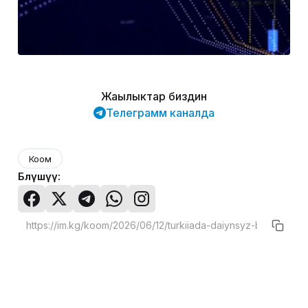
Жаңылыктар биздин
Телеграмм каналда
Коом
Бөлүшүү: