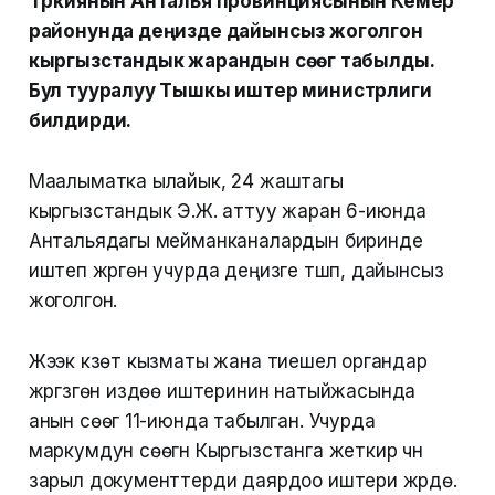
Түркиянын Анталья провинциясынын Кемер
районунда деңизде дайынсыз жоголгон
кыргызстандык жарандын сөөгү табылды.
Бул тууралуу Тышкы иштер министрлиги
билдирди.
Маалыматка ылайык, 24 жаштагы
кыргызстандык Э.Ж. аттуу жаран 6-июнда
Антальядагы мейманканалардын биринде
иштеп жүргөн учурда деңизге түшүп, дайынсыз
жоголгон.
Жээк күзөт кызматы жана тиешелүү органдар
жүргүзгөн издөө иштеринин натыйжасында
анын сөөгү 11-июнда табылган. Учурда
маркумдун сөөгүн Кыргызстанга жеткирүү үчүн
зарыл документтерди даярдоо иштери жүрүүдө.