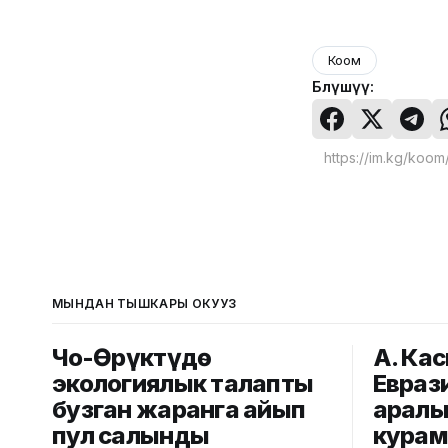
Коом
Бөлүшүү:
МЫНДАН ТЫШКАРЫ ОКУҢУЗ
Чоң-Өрүктүдө
А. Ка
экологиялык талапты
Евраз
бузган жаранга айып
аралы
пул салынды
кура