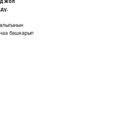
дө жол
дү.
алыгынын
унаа башкарып