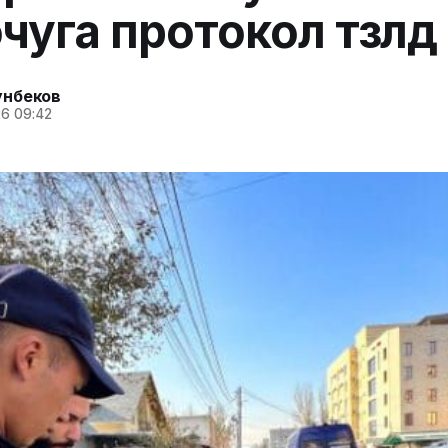
уга протокол түзүлдү
унбеков
6 09:42