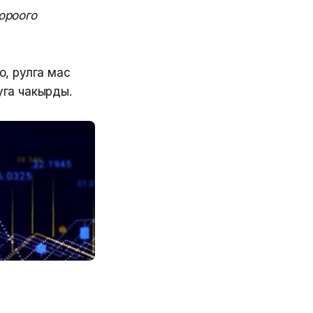
ороого
, рулга мас
уга чакырды.