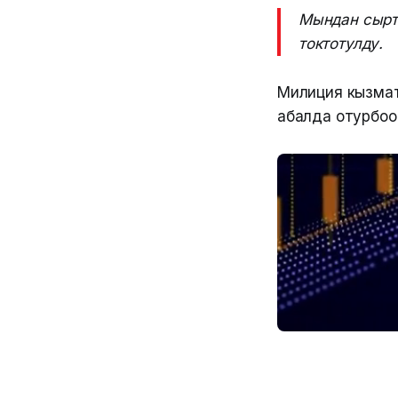
Мындан сыртк
токтотулду.
Милиция кызмат
абалда отурбоог