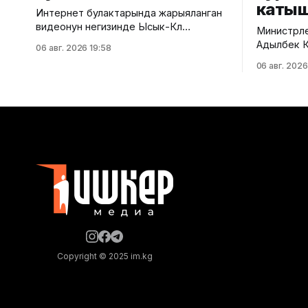
каты
Интернет булактарында жарыяланган
видеонун негизинде Ысык-Көл
Министрле
облусунун Чоң-Өрүктү айылында
Адылбек Ка
06 авг. 2026 19:58
таштанды калдыктарын
аралык ке
06 авг. 2026
белгиленбеген жерге төгүү фактысы
курамдагы
аныкталды. Бул тууралуу Жаратылыш
тууралуу Ө
ресурстары, экология жана
кызматынан б
техникалык көзөмөл министрлигинен
алдында Е
билдиришти. Маалыматка ылайык,
мамлекетт
Экологиялык жана техникалык көзөмөл
расмий то
кызматынын Ысык-Көл регионалдык
биргелешк
башкармалыгынын тескөөчүлөрү жүргүзгөн
өттү. Анда
текшерүүдө экологиялык талаптарды
экономика
бузган жаран аныкталган.
тереңдетү
Жыйынтыгында "Укук
тоскоолд
Copyright © 2025 im.kg