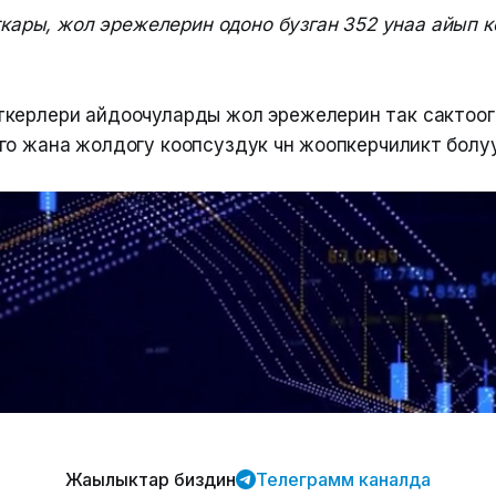
ары, жол эрежелерин одоно бузган 352 унаа айып к
керлери айдоочуларды жол эрежелерин так сактоого
о жана жолдогу коопсуздук үчүн жоопкерчиликтүү болу
Жаңылыктар биздин
Телеграмм каналда