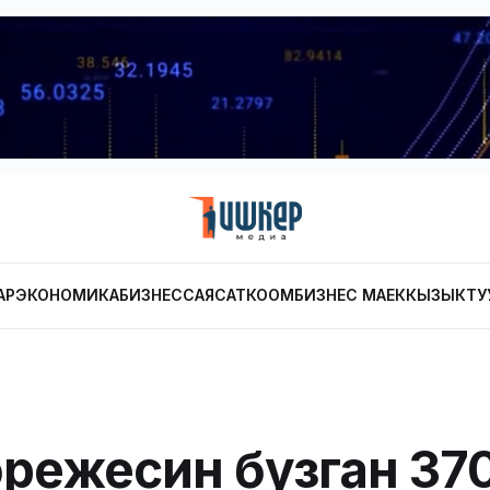
АР
ЭКОНОМИКА
БИЗНЕС
САЯСАТ
КООМ
БИЗНЕС МАЕК
КЫЗЫКТУ
режесин бузган 37