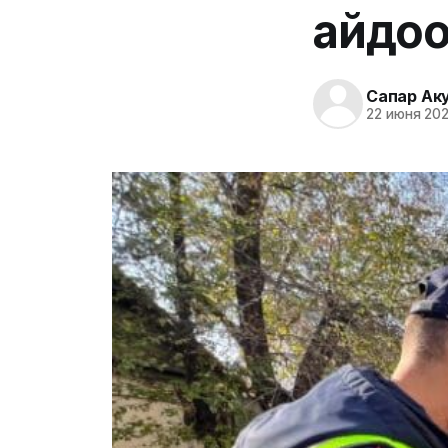
айдооч
Сапар Ак
22 июня 202