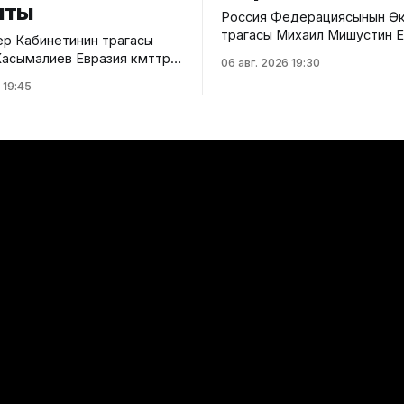
шты
Россия Федерациясынын Өк
төрагасы Михаил Мишустин 
р Кабинетинин төрагасы
өкмөттөр аралык кеңешинин к
сымалиев Евразия өкмөттөр
06 авг. 2026 19:30
жыйынына катышуу үчүн Кыр
ңешинин (ЕӨАК) тар
 19:45
келди. Аны Ысык-Көл эл аралык
 жыйынына катышты. Бул
аэропортунан Министрлер
кмөттүн басма сөз
Кабинетинин Төрагасынын о
илдиришти. Жыйындын
Эрлист Акунбеков тосуп ал
АЭБге мүчө
Евразия өкмөттөр аралык кең
ердин өкмөт башчыларын
кезектеги жыйыны 6-7-авгус
суп алуу аземи жана
Ысык-Көл облусунун Чолпон
ен сүрөткө түшүү иш-чарасы
шаарында өтөт. Жыйынга Е
н соң өкмөт башчылары
лык интеграцияны
ү, соодадагы
уктарды жоюу жана