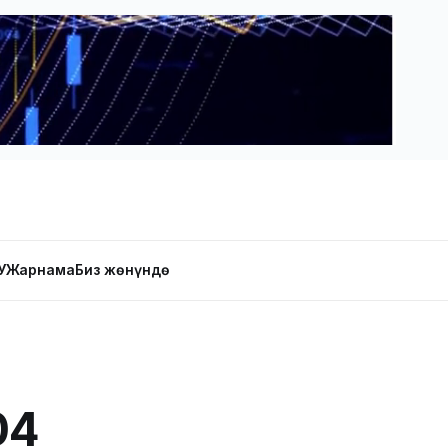
У
Жарнама
Биз жөнүндө
04