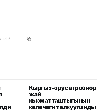
т
Кыргыз-орус агроөнөр
л
жай
кызматташтыгынын
елди
келечеги талкууланды