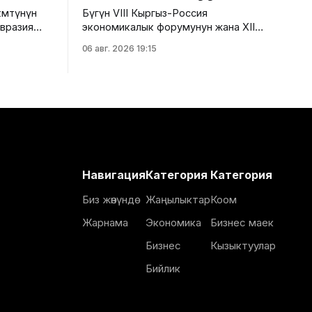
мөтүнүн
Бүгүн VIII Кыргыз-Россия
Евразия
экономикалык форумунун жана XII
езектеги
Кыргыз-Россия аймактар аралык
06 авг. 2026 19:15
гызстанга
конференциясынын алкагында "Айыл
чарба тармагындагы кыргыз-орус
кызматташтыгынын келечеги" аттуу
рун басары
панелдик сессия өттү. Бул тууралуу
ды.
Айыл чарба министрлигинин басма сөз
ешинин
кызматынан билдиришти. Иш-чарада
т күндөрү
Суу ресурстары, айыл чарба жана
-Ата
кайра иштетүү өнөр жайы министринин
вразия
орун басары
Навигация
Категория
Категория
Биз жөнүндө
Жаңылыктар
Коом
Жарнама
Экономика
Бизнес маек
Бизнес
Кызыктуулар
Бийлик