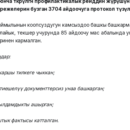
нча өткөрүлгөн профилактикалык рейддин жүрүшүн
ежелерин бузган 3704 айдоочуга протокол түзүл
ймылынын коопсуздугун камсыздоо башкы башкарм
айык, текшерүү учурунда 85 айдоочу мас абалында 
ринен кармалган.
ндар:
каршы тилкеге чыккан;
тиешелүү документтерсиз унаа башкарган;
 ылдамдыкты ашырган;
тык фактысы катталган.