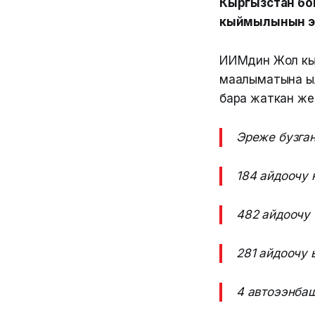
Кыргызстан бою
кыймылынын эр
ИИМдин Жол кы
маалыматына ыл
бара жаткан же
Эреже бузга
184 айдоочу 
482 айдоочу 
281 айдоочу
4 автоээнбаш