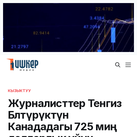
КЫЗЫКТУУ
Журналисттер Тенгиз
Бөлтүрүктүн
Канададагы 725 миң