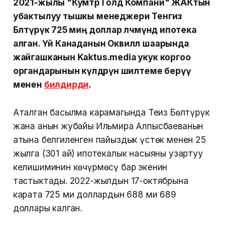
2021-жылы "Кумтөр Голд Компани" ЖАКтын
убактылуу тышкы менеджери Тенгиз
Бөлтүрүк 725 миң доллар өлчөмүндө ипотека
алган. Үй Канаданын Оквилл шаарында
жайгашканын Kaktus.media укук коргоо
органдарынын өкүлдөрүнө шилтеме берүү
менен
билдирди
.
Аталган басылма карамагында Теңиз Бөлтүрүк
жана анын жубайы Ильмира Алпысбаеванын
атына белгиленген пайыздык үстөк менен 25
жылга (301 ай) ипотекалык насыяны узартуу
келишиминин көчүрмөсү бар экенин
тастыктады. 2022-жылдын 17-октябрына
карата 725 миң доллардын 688 миң 689
доллары калган.