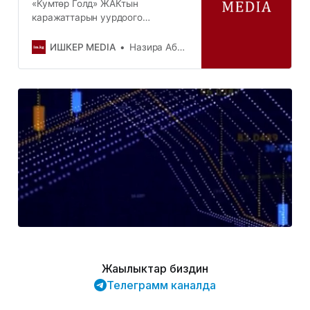
«Кумтөр Голд» ЖАКтын
каражаттарын уурдоого
шектелген Тенгиз Бөлтүрүктүн
каты бизди таң калтырды.
ИШКЕР MEDIA
Назира Абдиева
Мындай билдирүүнү компаниянын
жетекчилиги билдирди. “КГКнын”
азыркы жетекчилиги Тенгиз
Бөлтүрүк компанияны бир
жылдан ашык жетектеп, өзүнүн
долбоорлорун жана пландарын
ишке ашыруу үчүн бардык
шартта…
Жаңылыктар биздин
Телеграмм каналда