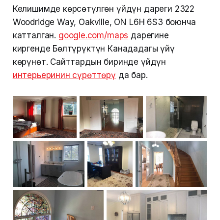
Келишимде көрсөтүлгөн үйдүн дареги 2322
Woodridge Way, Oakville, ON L6H 6S3 боюнча
катталган.
google.com/maps
дарегине
киргенде Бөлтүрүктүн Канададагы үйү
көрүнөт. Сайттардын биринде үйдүн
интерьеринин сүрөттөрү
да бар.