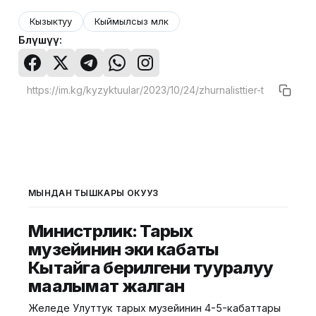
Кызыктуу
Кыймылсыз мүлк
Бөлүшүү:
МЫНДАН ТЫШКАРЫ ОКУҢУЗ
Министрлик: Тарых
музейинин эки кабаты
Кытайга берилгени тууралуу
маалымат жалган
Желеде Улуттук тарых музейинин 4-5-кабаттары