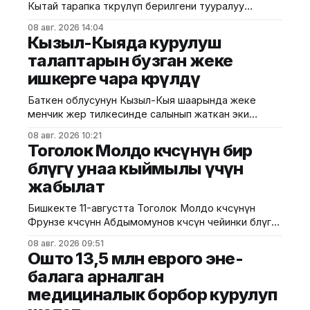
Кытай тарапка өткөрүлүп берилгени тууралуу
тараган маалыматтын чындыкка дал келбесин
08 авг. 2026 14:04
Маданият, маалымат жана жаштар саясаты
Кызыл-Кыяда курулуш
министрлиги билдирди. Министрликтин
талаптарын бузган жеке
маалыматына караганда, музейдин эч бир бөлүгү
ишкерге чара көрүлдү
чет өлкөлүк мекемелерге менчикке, ижарага же
туруктуу пайдаланууга берилген эмес.
Баткен облусунун Кызыл-Кыя шаарында жеке
Белгилегендей, “Гармония сулуулукту жаратат:
менчик жер тилкесинде салынып жаткан эки
Байыркы Кытай цивилизациясынын көркөм өнөр
кабаттуу соода борборунун курулушунда мыйзам
08 авг. 2026 10:21
бузуулар аныкталды. Бул тууралуу Курулуш,
Тоголок Молдо көчөсүнүн бир
архитектура жана турак жай-коммуналдык чарба
бөлүгү унаа кыймылы үчүн
министрлигинин басма сөз кызматы билдирди.
жабылат
Маалыматка ылайык, Кулатов көчөсүндө жайгашкан
объекттеги иштер тиешелүү уруксат берүүчү
Бишкекте 11-августта Тоголок Молдо көчөсүнүн
жана долбоордук документтер таризделбестен
Фрунзе көчөсүнөн Абдымомунов көчөсүнө чейинки бөлүгү
жүргүзүлгөн. Жер казууда
унаа кыймылы үчүн убактылуу жабылат. Калаа
08 авг. 2026 09:51
мэриясынын билдиришкендей, аталган тилкеде
Ошто 13,5 млн еврого эне-
бул убакта курулуш иштери жүргүзүлөт. Ал эми
балага арналган
Фрунзе жана Панфилов көчөлөрүнүн кесилиши
медициналык борбор курулуп
кайрадан унаалар үчүн ачылат. Мэрия
айдоочуларды жол кыймылындагы убактылуу