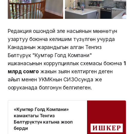
Редакция ошондой эле насыянын мөөнөтүн
узартуу боюнча келишим түзүлгөн учурда
Канаданын жарандыгын алган Тенгиз
Бөлтүрүк "Кумтөр Голд Компани"
ишканасынын коррупциялык схемасы боюнча
1
млрд сомго
жакын зыян келтирген деген
айып менен УКМКнын СИЗОсунда же
ооруканада болгонун белгилеген.
«Кумтөр Голд Компани»
камактагы Тенгиз
Бөлтүрүктүн катына жооп
берди