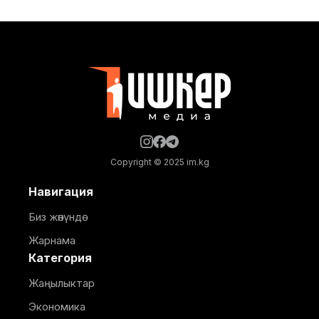
тууралуу Министрлер Кабинетинин басма сөз
кызматынан билдиришти. Маалыматка ылайык,
жолугушуунун жүрүшүндө Улан Маматканов
мамлекеттин өнүгүүсү билимдүү, кесипкөй жана
жоопкерчиликтүү кадрларга түздөн-түз
байланыштуу экенин белгилеп, бул
Copyright © 2025 im.kg
Навигация
Биз жөнүндө
Жарнама
Категория
Жаңылыктар
Экономика