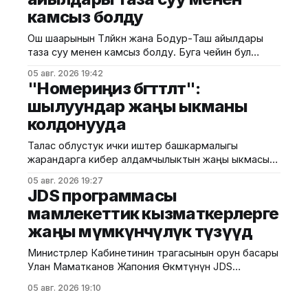
камсыз болду
эскиздик долбоорун иштеп чыкты. Курулуш
министрлигинин маалыматына ылайык, долбоор
Ош шаарынын Төлөйкөн жана Бодур-Таш айылдары
айыл чарба продукцияларын сактоо, кайра
таза суу менен камсыз болду. Буга чейин бул
иштетүү жана ташуу үчүн заманбап
аймактарда таза суу системасы болгон эмес. Ош
05 авг. 2026 19:42
шаардык мэриясынын малыматына ылайык, учурда
"Номериңиз бөгөттөлөт":
эки айылдагы жалпысынан 900 кожолукка таза суу
шылуундар жаңы ыкманы
берилди. Дагы 100 үйдү таза суу тармагына кошуу
колдонууда
иштери уланууда. Белгилей кетсек, буга чейин
аталган айылдарда
Талас облустук ички иштер башкармалыгы
жарандарга кибер алдамчылыктын жаңы ыкмасы
тууралуу эскертти. Маалыматка ылайык,
05 авг. 2026 19:27
алдамчылар өздөрүн байланыш операторунун
JDS программасы
кызматкерлери катары тааныштырып, телефон
мамлекеттик кызматкерлерге
номериңизде көйгөй жаралганын айтып чалышат.
жаңы мүмкүнчүлүк түзүүдө
Алар “SIM-картаңыздын мөөнөтү бүтөт”, “номериңиз
бөгөттөлөт” же “SIM-картаны алмаштыруу керек”
Министрлер Кабинетинин төрагасынын орун басары
деген шылтоолорду колдонушат. Андан кийин
Улан Маматканов Жапония Өкмөтүнүн JDS
алдамчылар SIM-картаны жаңыртуу же бөгөттөн
долбоорунун алкагында Жапонияга окууга жөнөп
05 авг. 2026 19:10
жаткан Кыргызстандын мамлекеттик жана
муниципалдык кызматкерлерин кабыл алды. Бул