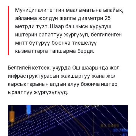
Муниципалитеттин маалыматына ылайык,
айланма жолдун жалпы диаметри 25
метрди түзөт. Шаар башчысы курулуш
иштерин сапаттуу жүргүзүп, белгиленген
мөөнөттө бүтүрүү боюнча тиешелүү
кызматтарга тапшырма берди.
Белгилей кетсек, учурда Ош шаарында жол
инфраструктурасын жакшыртуу жана жол
кырсыктарынын алдын алуу боюнча иштер
ырааттуу жүргүзүлүүдө.