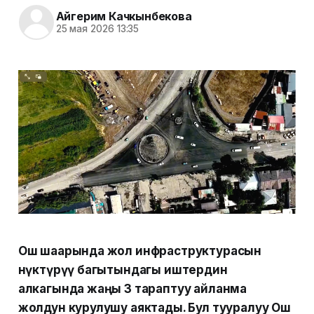
Айгерим Качкынбекова
25 мая 2026 13:35
Ош шаарында жол инфраструктурасын
өнүктүрүү багытындагы иштердин
алкагында жаңы 3 тараптуу айланма
жолдун курулушу аяктады. Бул тууралуу Ош