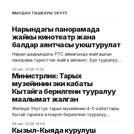
МЫНДАН ТЫШКАРЫ ОКУҢУЗ
Нарындагы панорамада
жайкы кинотеатр жана
балдар аянтчасы уюштурулат
Нарын шаарындагы РТС аймагында жайгашкан
панорама туристтик жайга айланат. Бул тууралуу
калаа мэриясынан билдиришти. Маалыматка
09 авг. 2026 11:29
ылайык, Нарындын мэри Жылдызбек Беккелдиев
Министрлик: Тарых
"Сапат курулуш" ЖЧКсынын жетекчиси Валихан
музейинин эки кабаты
Жолбулаков менен жолугушуп, алдыдагы иштерди
Кытайга берилгени тууралуу
талкуулады. Долбоор сынак шартында жеке
ишкерге пайдаланууга берилип, аймакта жайкы
маалымат жалган
кинотеатр, сүрөт бурчу, балдар үчүн оюн аянтчасы
жана
Желеде Улуттук тарых музейинин 4-5-кабаттары
Кытай тарапка өткөрүлүп берилгени тууралуу
тараган маалыматтын чындыкка дал келбесин
08 авг. 2026 14:04
Маданият, маалымат жана жаштар саясаты
Кызыл-Кыяда курулуш
министрлиги билдирди. Министрликтин