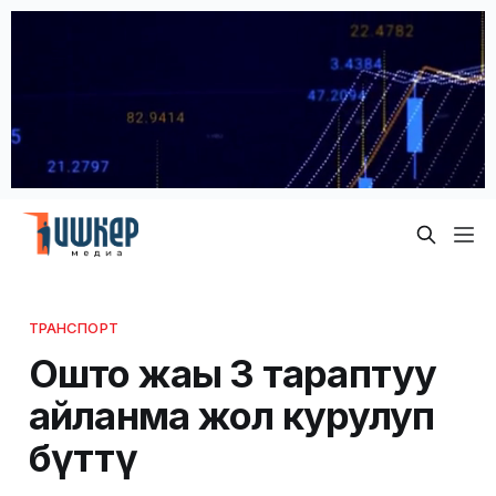
ТРАНСПОРТ
Ошто жаңы 3 тараптуу
айланма жол курулуп
бүттү