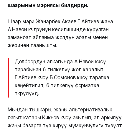
шаарынын мэриясы билдирди.
Шаар мэри Жанарбек Акаев Г.Айтиев жана
А.Навои көчөлөрүнүн кесилишинде курулган
заманбап айланма жолдун абалы менен
жеринен таанышты.
Долбоордун алкагында А.Навои көчөсү
тарабынан 6 тилкелүү жол каралып,
Г.Айтиев көчөсү Б.Осмонов көчөсү тарапка
кеңейтилип, 6 тилкелүү форматка
өткөрүлүүдө.
Мындан тышкары, жаңы альтернативалык
багыт катары Көчкөнов көчөсү ачылып, ал аркылуу
жаңы базарга түз кирүү мүмкүнчүлүгү түзүлөт.