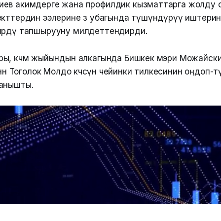
ев акимдерге жана профилдик кызматтарга жолду 
екттердин ээлерине өз убагында түшүндүрүү иштери
өрдү тапшырууну милдеттендирди.
ы, көчмө жыйындын алкагында Бишкек мэри Можайский
нөн Тоголок Молдо көчөсүнө чейинки тилкесинин оңдоп-түз
анышты.