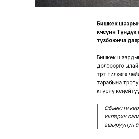
Бишкек шаарын
көчөсүнөн Түнд
түзөөбоюнча д
Бишкек шаардык
долбоорго ылайы
төрт тилкеге че
тарабына троту
көпүрөнү кеңейтү
Объектти ка
иштерин сапа
ашыруунун бе