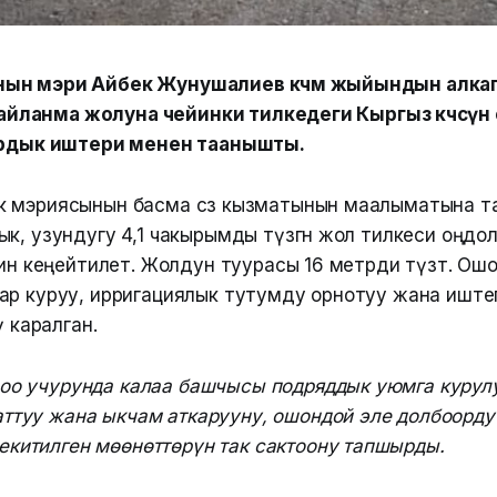
ын мэри Айбек Жунушалиев көчмө жыйындын алка
үк айланма жолуна чейинки тилкедеги Кыргыз көчөсүн
аярдык иштери менен таанышты.
 мэриясынын басма сөз кызматынын маалыматына т
к, узундугу 4,1 чакырымды түзгөн жол тилкеси оңдолуп
йин кеңейтилет. Жолдун туурасы 16 метрди түзөт. Ош
ар куруу, ирригациялык тутумду орнотуу жана иште
ү каралган.
роо учурунда калаа башчысы подряддык уюмга куру
ттуу жана ыкчам аткарууну, ошондой эле долбоорду
китилген мөөнөттөрүн так сактоону тапшырды.