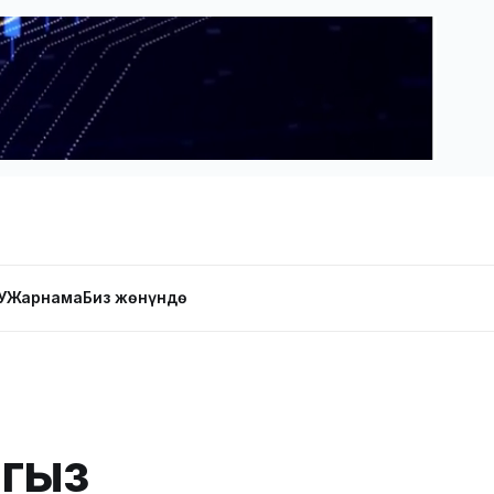
У
Жарнама
Биз жөнүндө
гыз