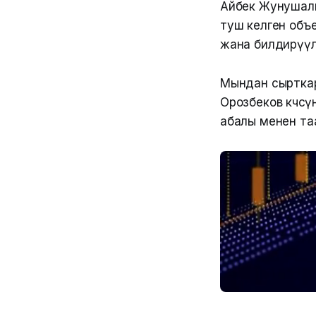
Айбек Жунушали
туш келген объ
жана билдирүүл
Мындан сырткар
Орозбеков көчөсү
абалы менен та