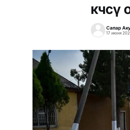
көчөсү 
Сапар Ак
17 июня 202