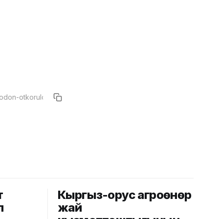
т
Кыргыз-орус агроөнөр
л
жай