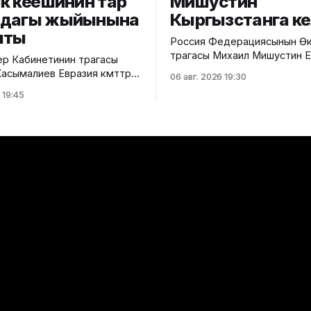
к кеңешинин тар
Мишустин
мдагы жыйынына
Кыргызстанга к
шты
Россия Федерациясынын Өк
төрагасы Михаил Мишустин 
р Кабинетинин төрагасы
өкмөттөр аралык кеңешинин к
сымалиев Евразия өкмөттөр
06 авг. 2026 19:30
жыйынына катышуу үчүн Кыр
ңешинин (ЕӨАК) тар
 19:45
келди. Аны Ысык-Көл эл аралык
 жыйынына катышты. Бул
аэропортунан Министрлер
кмөттүн басма сөз
Кабинетинин Төрагасынын о
илдиришти. Жыйындын
Эрлист Акунбеков тосуп ал
АЭБге мүчө
Евразия өкмөттөр аралык кең
ердин өкмөт башчыларын
кезектеги жыйыны 6-7-авгус
суп алуу аземи жана
Ысык-Көл облусунун Чолпон
ен сүрөткө түшүү иш-чарасы
шаарында өтөт. Жыйынга Е
н соң өкмөт башчылары
лык интеграцияны
ү, соодадагы
уктарды жоюу жана