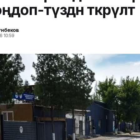
оңдоп-түзөөдөн өткөрүлөт
унбеков
6 10:59