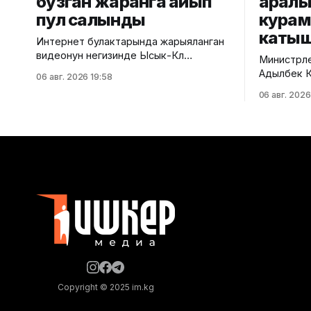
бузган жаранга айып
аралы
пул салынды
кура
каты
Интернет булактарында жарыяланган
видеонун негизинде Ысык-Көл
Министрле
облусунун Чоң-Өрүктү айылында
Адылбек Ка
06 авг. 2026 19:58
таштанды калдыктарын
аралык ке
06 авг. 2026
белгиленбеген жерге төгүү фактысы
курамдагы
аныкталды. Бул тууралуу Жаратылыш
тууралуу Ө
ресурстары, экология жана
кызматынан б
техникалык көзөмөл министрлигинен
алдында Е
билдиришти. Маалыматка ылайык,
мамлекетт
Экологиялык жана техникалык көзөмөл
расмий то
кызматынын Ысык-Көл регионалдык
биргелешк
башкармалыгынын тескөөчүлөрү жүргүзгөн
өттү. Анда
текшерүүдө экологиялык талаптарды
экономика
бузган жаран аныкталган.
тереңдетү
Жыйынтыгында "Укук
тоскоолд
Copyright © 2025 im.kg