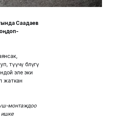
гында Саадаев
 оңдоп-
аянсак,
, өтүүчү бөлүгү
ондой эле эки
п жаткан
луш-монтаждоо
 ишке