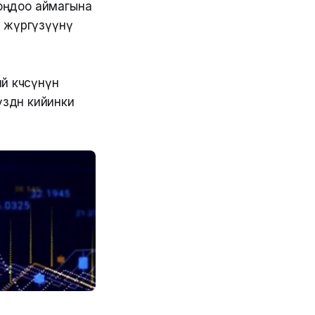
оңдоо аймагына
н жүргүзүүнү
 көчөсүнүн
өөдөн кийинки