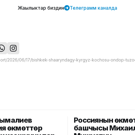
Жаңылыктар биздин
Телеграмм каналда
сымалиев
Россиянын өкмө
ия өкмөттөр
башчысы Михаи