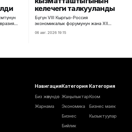
кызматташтыгынын
елди
келечеги талкууланды
мөтүнүн
Бүгүн VIII Кыргыз-Россия
Евразия
экономикалык форумунун жана XII
езектеги
Кыргыз-Россия аймактар аралык
06 авг. 2026 19:15
гызстанга
конференциясынын алкагында "Айыл
чарба тармагындагы кыргыз-орус
кызматташтыгынын келечеги" аттуу
рун басары
панелдик сессия өттү. Бул тууралуу
ды.
Айыл чарба министрлигинин басма сөз
ешинин
кызматынан билдиришти. Иш-чарада
т күндөрү
Суу ресурстары, айыл чарба жана
-Ата
кайра иштетүү өнөр жайы министринин
вразия
орун басары
Навигация
Категория
Категория
Биз жөнүндө
Жаңылыктар
Коом
Жарнама
Экономика
Бизнес маек
Бизнес
Кызыктуулар
Бийлик