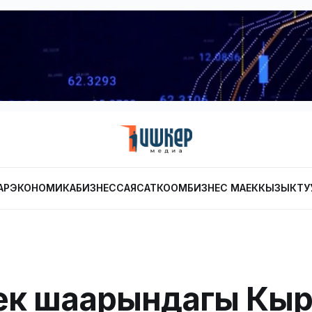
АР
ЭКОНОМИКА
БИЗНЕС
САЯСАТ
КООМ
БИЗНЕС МАЕК
КЫЗЫКТУ
ек шаарындагы Кыр