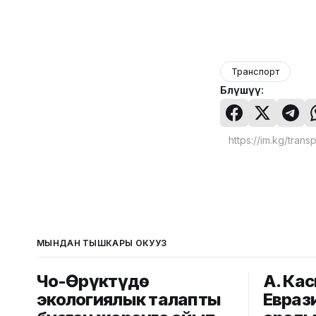
Транспорт
Бөлүшүү:
МЫНДАН ТЫШКАРЫ ОКУҢУЗ
Чоң-Өрүктүдө
А. Ка
экологиялык талапты
Евраз