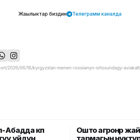
Жаңылыктар биздин
Телеграмм каналда
-Абадда көп
Ошто агроөнөр жа
туу үйдүн
тармагын өнүктү