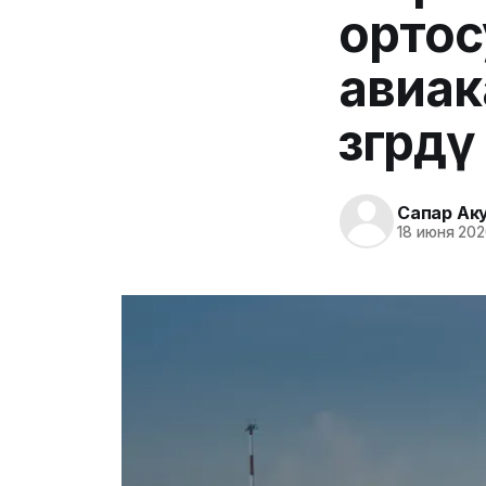
ортос
авиак
өзгөрдү
Сапар Ак
18 июня 202