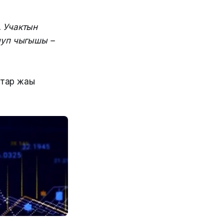
. Учактын
учуп чыгышы –
тар жаңы