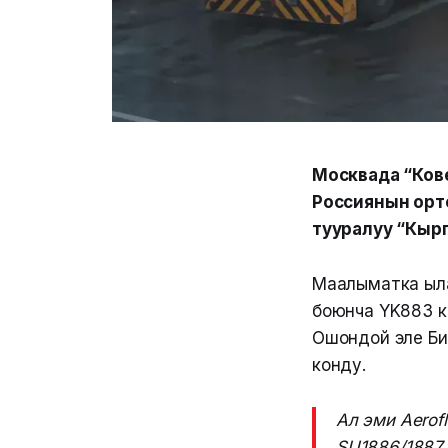
Москвада “Ков
Россиянын орто
тууралуу “Кыр
Маалыматка ыла
боюнча YK883 к
Ошондой эле Би
конду.
Ал эми Aerof
SU1886/1887