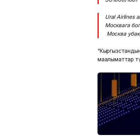
Ural Airline
Москвага бол
Москва убакт
“Кыргызстандын
маалыматтар тү