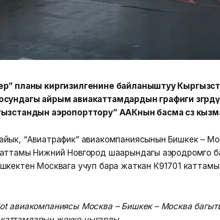
ер” планы киргизилгенине байланыштуу Кыргызс
сундагы айрым авиакаттамдардын графиги өзгөрдү.
гызстандын аэропорттору” ААКнын басма сөз кыз
йык, “Авиатрафик” авиакомпаниясынын Бишкек – Мо
аттамы Нижний Новгород шаарындагы аэродромго б
шкектен Москвага учуп бара жаткан К91701 каттамы
lot авиакомпаниясы Москва – Бишкек – Москва багы
 каттамдарын жокко чыгарды.