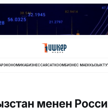
АР
ЭКОНОМИКА
БИЗНЕС
САЯСАТ
КООМ
БИЗНЕС МАЕК
КЫЗЫКТУ
зстан менен Росс