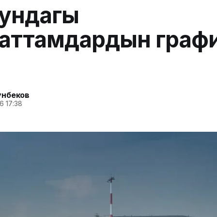
ундагы
аттамдардын граф
унбеков
6 17:38