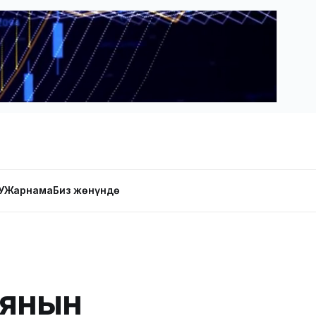
У
Жарнама
Биз жөнүндө
иянын