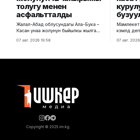
толугу менен
курул
асфальтталды
бузуу
Жалал-Абад облусундагы Ала-Бука –
Мамлекетт
Касан унаа жолунун быйылкы жылга
көзөмөлдөө
пландалган 5,5 чакырым тилкесине
региондук
07 авг. 2026 19:58
07 авг. 2026
асфальт-бетон төшөө иштери толугу
көп кабатт
менен аяктады. Транспорт жана
жүргүздү.
коммуникациялар министрлигинин
министрли
маалыматына ылайык, жол куруу
билдирди. Маалыматка ылайык
иштери №17 Жол эксплуатациялоо
текшерүү Б
мекемеси тарабынан белгиленген
дарегинде
графикке ылайык, курулуштун сапат
өткөрүлүп,
талаптарын сактоо менен жүргүзүлдү.
бузулганы
Аталган жолдун жалпы 12 чакырымына
Белгиленг
бекитилге
документа
жүргүзүлг
Copyright © 2025 im.kg