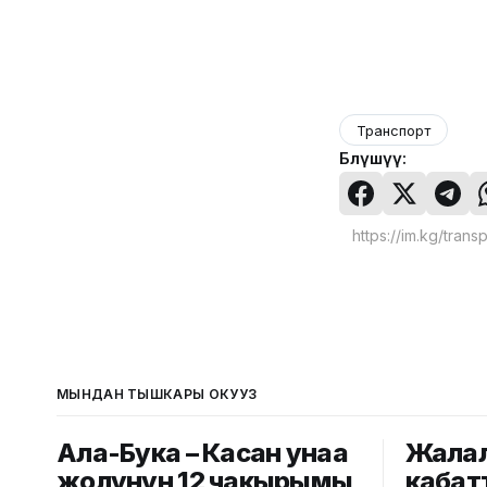
Транспорт
Бөлүшүү:
МЫНДАН ТЫШКАРЫ ОКУҢУЗ
Ала-Бука – Касан унаа
Жалал
жолунун 12 чакырымы
кабат