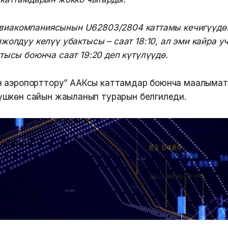
s авиакомпаниясынын U62803/2804 каттамы кечигүүдө
жолдуу келүү убактысы – саат 18:10, ал эми кайра 
ысы боюнча саат 19:20 деп күтүлүүдө.
 аэропорттору” ААКсы каттамдар боюнча маалымат
шкөн сайын жаңыланып турарын белгиледи.