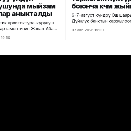
ушунда мыйзам
боюнча көчмө жый
лар аныкталды
6-7-август күндөрү Ош шаа
Дүйнөлүк банктын каржылоо
ик архитектура-курулуш
министрлик тарабынан ишк
 департаментинин Жалал-Абад
07 авг. 2026 19:30
ашырылып жаткан "Ош облу
 башкармалыгы шаардагы
 19:50
жана Ош шаарынын аймакты
уу турак жайга текшерүү
экономикалык өнүгүүсү" до
 Бул тууралуу Курулуш
алкагында Өндүрүмдүү өнөктө
гинин басма сөз кызматы
комитетинин көчмө жыйыны өтт
,
тууралуу Айыл чарба минис
айзаков көчөсү, 46
билдиришти. Жыйынга министрдин
 курулуп жаткан объектте
орун басары Мирбек Дүйше
 техникалык талаптардын
Комитеттин мүчөлөрү катышты. Кө
 аныкталды.
жыйындын
ендей, курулуш иштери
н долбоордук
циядан четтөө менен
өн. Ошондой эле