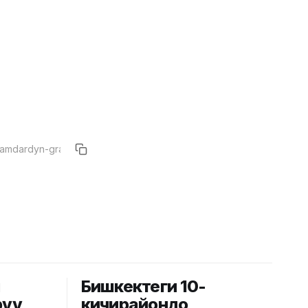
й
Бишкектеги 10-
рүү
кичирайондо