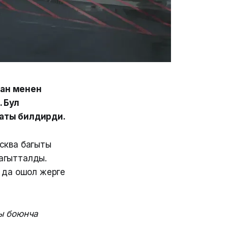
тан менен
 Бул
маты билдирди.
сква багыты
агытталды.
 да ошол жерге
ты боюнча