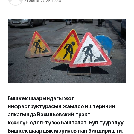
21 июня 2026 12:30
Бишкек шаарындагы жол
инфраструктурасын жаңылоо иштеринин
алкагында Васильевский тракт
көчөсүн оңдоп-түзөө башталат. Бул тууралуу
Бишкек шаардык мэриясынан билдиришти.