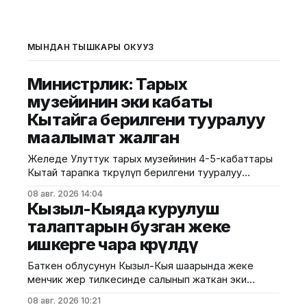
МЫНДАН ТЫШКАРЫ ОКУҢУЗ
Министрлик: Тарых
музейинин эки кабаты
Кытайга берилгени тууралуу
маалымат жалган
Желеде Улуттук тарых музейинин 4-5-кабаттары
Кытай тарапка өткөрүлүп берилгени тууралуу
тараган маалыматтын чындыкка дал келбесин
08 авг. 2026 14:04
Маданият, маалымат жана жаштар саясаты
Кызыл-Кыяда курулуш
министрлиги билдирди. Министрликтин
талаптарын бузган жеке
маалыматына караганда, музейдин эч бир бөлүгү
ишкерге чара көрүлдү
чет өлкөлүк мекемелерге менчикке, ижарага же
туруктуу пайдаланууга берилген эмес.
Баткен облусунун Кызыл-Кыя шаарында жеке
Белгилегендей, “Гармония сулуулукту жаратат:
менчик жер тилкесинде салынып жаткан эки
Байыркы Кытай цивилизациясынын көркөм өнөр
кабаттуу соода борборунун курулушунда мыйзам
08 авг. 2026 10:21
бузуулар аныкталды. Бул тууралуу Курулуш,