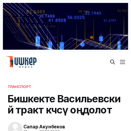
ТРАНСПОРТ
Бишкекте Васильевски
й тракт көчөсү оңдолот
Сапар Акунбеков