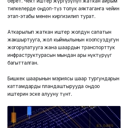
берет. Чектөө иштер жүргүзүлүп жаткан айрым
тилкелерде оңдоп-түзөө толук аяктаганга чейин
этап-этабы менен киргизилип турат.
Аткарылып жаткан иштер жолдун сапатын
жакшыртууга, жол кыймылынын коопсуздугун
жогорулатууга жана шаардын транспорттук
инфраструктурасын мындан ары өнүктүрүүгө
багытталган.
Бишкек шаарынын мэриясы шаар тургундарын
каттамдарды пландаштырууда оңдоо
иштерин эске алууну өтүнөт.