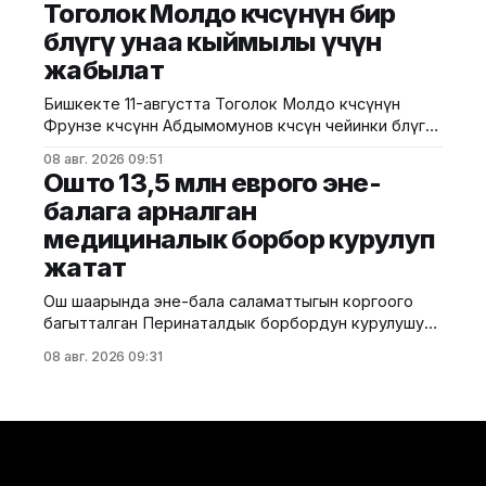
Тоголок Молдо көчөсүнүн бир
архитектура жана турак жай-коммуналдык чарба
бөлүгү унаа кыймылы үчүн
министрлигинин басма сөз кызматы билдирди.
жабылат
Маалыматка ылайык, Кулатов көчөсүндө жайгашкан
объекттеги иштер тиешелүү уруксат берүүчү
Бишкекте 11-августта Тоголок Молдо көчөсүнүн
жана долбоордук документтер таризделбестен
Фрунзе көчөсүнөн Абдымомунов көчөсүнө чейинки бөлүгү
жүргүзүлгөн. Жер казууда
унаа кыймылы үчүн убактылуу жабылат. Калаа
08 авг. 2026 09:51
мэриясынын билдиришкендей, аталган тилкеде
Ошто 13,5 млн еврого эне-
бул убакта курулуш иштери жүргүзүлөт. Ал эми
балага арналган
Фрунзе жана Панфилов көчөлөрүнүн кесилиши
медициналык борбор курулуп
кайрадан унаалар үчүн ачылат. Мэрия
айдоочуларды жол кыймылындагы убактылуу
жатат
өзгөрүүлөрдү эске алып, жол белгилеринин
талаптарын так
Ош шаарында эне-бала саламаттыгын коргоого
багытталган Перинаталдык борбордун курулушу
башталды. Бул тууралуу Саламаттык сактоо
08 авг. 2026 09:31
министрлигинин басма сөз кызматы билдирди.
Маалыматка ылайык, долбоор Германиянын
өнүктүрүү банкынын (KfW) 13,5 млн евро өлчөмүндөгү
гранттык каражатынын эсебинен ишке
ашырылууда. Аталган борбор 249 орунга
ылайыкталып, кош бойлуу аялдарга, төрөттөн кийинки