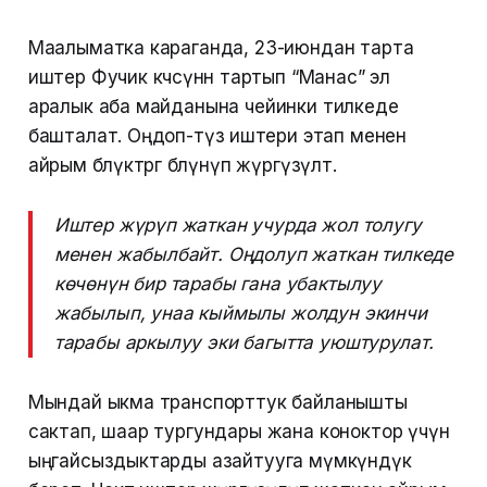
Маалыматка караганда, 23-июндан тарта
иштер Фучик көчөсүнөн тартып “Манас” эл
аралык аба майданына чейинки тилкеде
башталат. Оңдоп-түзөө иштери этап менен
айрым бөлүктөргө бөлүнүп жүргүзүлөт.
Иштер жүрүп жаткан учурда жол толугу
менен жабылбайт. Оңдолуп жаткан тилкеде
көчөнүн бир тарабы гана убактылуу
жабылып, унаа кыймылы жолдун экинчи
тарабы аркылуу эки багытта уюштурулат.
Мындай ыкма транспорттук байланышты
сактап, шаар тургундары жана коноктор үчүн
ыңгайсыздыктарды азайтууга мүмкүндүк