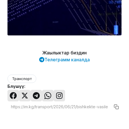
Жаңылыктар биздин
Телеграмм каналда
Транспорт
Бөлүшүү: