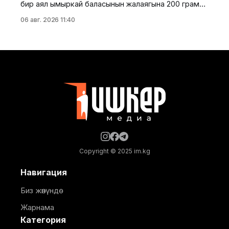
бир аял ымыркай баласынын жалаягына 200 грамм
салмактагы эки алтын куйманы аткезчилик жол
06 авг. 2026 11:40
менен алып өтүүгө аракет кылгандыгы үчүн
кармалды. Бул тууралуу Өзбек Республикасынын
бажы комитетинен кабарлашты. Баласынын
жалаягына катылган алтындан сырткары,
кармалган аялдын жанында бажы көзөмөлүнө
декларацияланбаган - 70 гр салмактагы зер
буюмдар табылган. Алдын
Copyright © 2025 im.kg
Навигация
Биз жөнүндө
Жарнама
Категория