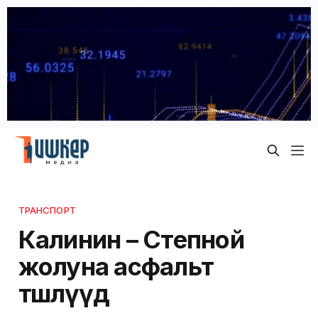
ТРАНСПОРТ
Калинин – Степной
жолуна асфальт
төшөлүүдө