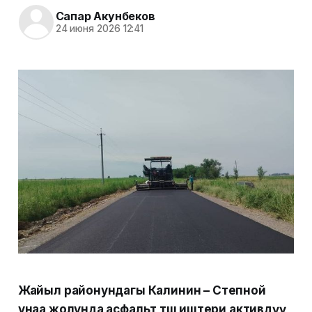
Сапар Акунбеков
24 июня 2026 12:41
Жайыл районундагы Калинин – Степной
унаа жолунда асфальт төшөө иштери активдүү