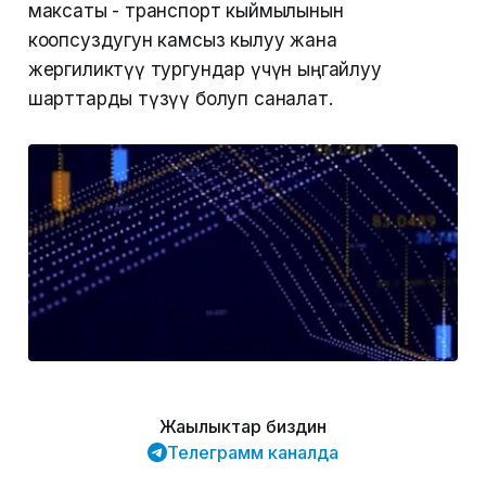
максаты - транспорт кыймылынын
коопсуздугун камсыз кылуу жана
жергиликтүү тургундар үчүн ыңгайлуу
шарттарды түзүү болуп саналат.
Жаңылыктар биздин
Телеграмм каналда