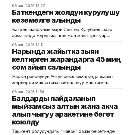
тууралуу Суу ресурстары айыл чарба жана кайра
06 авг. 2026 12:27
иштетүү өнөр жайы министрлигинен билдиришти.
Баткендеги жолдун курулушу
Анын ичинен: - 139 миң гектар жерден буудай; - 121
көзөмөлгө алынды
миң гектардан арпа; - 770 гектардан жүгөрү; - 200
гектардан чанактуу өсүмдүктөр жыйналды.
Баткен шаарынын мэри Сейтек Кулубаев шаар
Облустар арасында Чүй аймагы эң жогорку
аймагында жүрүп жаткан жол жана тротуар
көрсөткүчтү
курулуш иштеринин жүрүшү менен жеринен
06 авг. 2026 12:11
таанышты. Бул тууралуу аталган шаардын мэринин
Нарында жайытка зыян
басма сөз кызматы билдирди. Маалыматка
келтирген жарандарга 45 миң
ылайык, алгач мэр А. Ганиев көчөсүндө курулуп
сом айып салынды
жаткан тротуардын сапатын жана аткарылып
жаткан иштерди көрүп чыкты. Бул көчөдө эки
Нарын районунун Учкун айыл аймагында жайыт
тараптуу жалпы узундугу
жерлерди максатсыз пайдалануу жана зыян
келтирүү фактылары аныкталды. Бул тууралуу
06 авг. 2026 11:56
Айыл чарба министрлигинин басма сөз кызматы
Балдарды пайдаланып
билдирди. Жерди жана сууну көзөмөлдөө боюнча
мыйзамсыз алтын жана акча
кызматтын аймактык башкармалыгы жүргүзгөн
алып чыгуу аракетине бөгөт
текшерүүдө малчылар "Жашыл Учкун"
муниципалдык ишканасы бекиткен тартипти
коюлду
сактайбай, өрөөндөгү жаздоо жана кыштоо
жайыттарына мал жаюуну
Ташкент облусундагы “Навои” бажы бекетинде