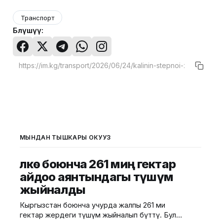
Транспорт
Бөлүшүү:
МЫНДАН ТЫШКАРЫ ОКУҢУЗ
Өлкө боюнча 261 миң гектар
айдоо аянтындагы түшүм
жыйналды
Кыргызстан боюнча учурда жалпы 261 миң
гектар жердеги түшүм жыйналып бүттү. Бул