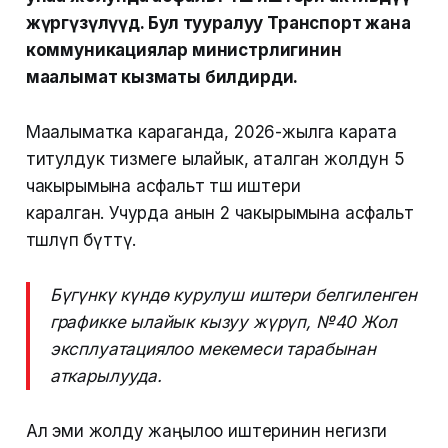
жүргүзүлүүдө. Бул тууралуу Транспорт жана
коммуникациялар министрлигинин
маалымат кызматы билдирди.
Маалыматка караганда, 2026-жылга карата
титулдук тизмеге ылайык, аталган жолдун 5
чакырымына асфальт төшөө иштери
каралган. Учурда анын 2 чакырымына асфальт
төшөлүп бүттү.
Бүгүнкү күндө курулуш иштери белгиленген
графикке ылайык кызуу жүрүп, №40 Жол
эксплуатациялоо мекемеси тарабынан
аткарылууда.
Ал эми жолду жаңылоо иштеринин негизги