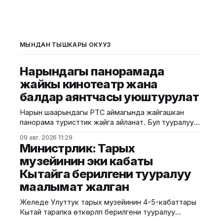
МЫНДАН ТЫШКАРЫ ОКУҢУЗ
Нарындагы панорамада
жайкы кинотеатр жана
балдар аянтчасы уюштурулат
Нарын шаарындагы РТС аймагында жайгашкан
панорама туристтик жайга айланат. Бул тууралуу
калаа мэриясынан билдиришти. Маалыматка
09 авг. 2026 11:29
ылайык, Нарындын мэри Жылдызбек Беккелдиев
Министрлик: Тарых
"Сапат курулуш" ЖЧКсынын жетекчиси Валихан
музейинин эки кабаты
Жолбулаков менен жолугушуп, алдыдагы иштерди
Кытайга берилгени тууралуу
талкуулады. Долбоор сынак шартында жеке
ишкерге пайдаланууга берилип, аймакта жайкы
маалымат жалган
кинотеатр, сүрөт бурчу, балдар үчүн оюн аянтчасы
жана
Желеде Улуттук тарых музейинин 4-5-кабаттары
Кытай тарапка өткөрүлүп берилгени тууралуу