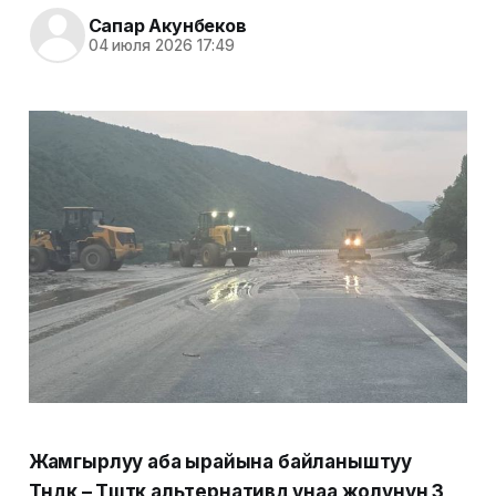
Сапар Акунбеков
04 июля 2026 17:49
Жамгырлуу аба ырайына байланыштуу
Түндүк – Түштүк альтернативдүү унаа жолунун 3