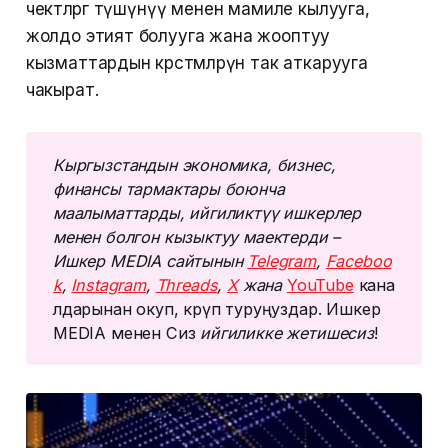
чектөөлөргө түшүнүү менен мамиле кылууга,
жолдо этият болууга жана жооптуу
кызматтардын көрсөтмөлөрүн так аткарууга
чакырат.
Кыргызстандын экономика, бизнес, 
финансы тармактары боюнча 
маалыматтарды, ийгиликтүү ишкерлер 
менен болгон кызыктуу маектерди – 
Ишкер MEDIA сайтынын 
Telegram
, 
Faceboo
k
, 
Instagram
, 
Threads
, 
Х
 жана 
YouTube
кана
лдарынан окуп, көрүп туруңуздар. Ишкер
MEDIA менен Сиз
 ийгиликке жетишесиз
!