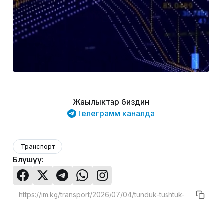
Жаңылыктар биздин
Телеграмм каналда
Транспорт
Бөлүшүү: