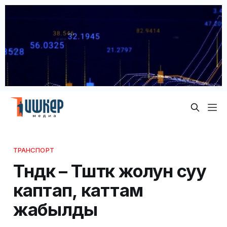
ТРАНСПОРТ
Түндүк – Түштүк жолун суу
каптап, каттам
жабылды