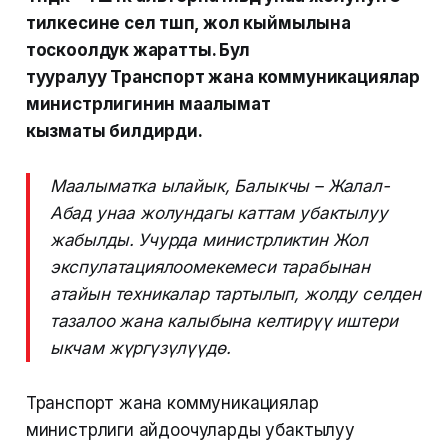
тилкесине сел түшүп, жол кыймылына
тоскоолдук жаратты. Бул
тууралуу Транспорт жана коммуникациялар
министрлигинин маалымат
кызматы билдирди.
Маалыматка ылайык, Балыкчы – Жалал-
Абад унаа жолундагы каттам убактылуу
жабылды. Учурда министрликтин Жол
экспулатациялоомекемеси тарабынан
атайын техникалар тартылып, жолду селден
тазалоо жана калыбына келтирүү иштери
ыкчам жүргүзүлүүдө.
Транспорт жана коммуникациялар
министрлиги айдоочуларды убактылуу