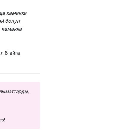
да камакка
ай болуп
а камакка
л 8 айга
лыматтарды, 
из
!