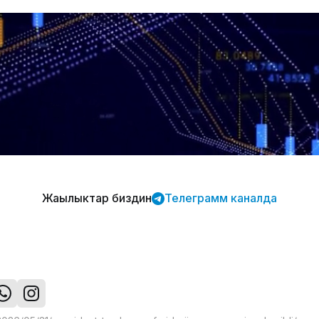
Жаңылыктар биздин
Телеграмм каналда