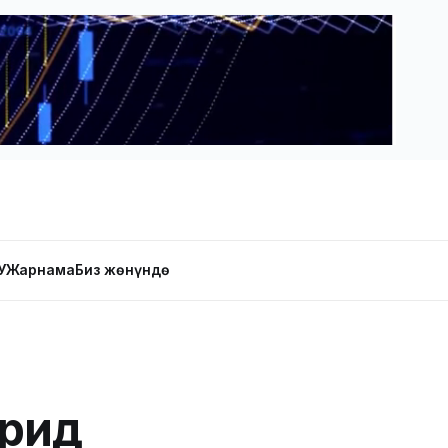
У
Жарнама
Биз жөнүндө
арид