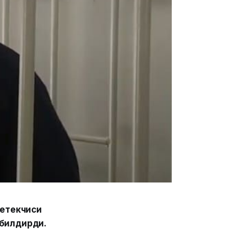
етекчиси
 билдирди.