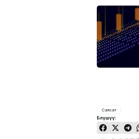
Саясат
Бөлүшүү: