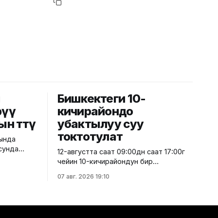
й
Бишкектеги 10-
рүү
кичирайондо
ын өттү
убактылуу суу
токтотулат
рында
сунда
12-августта саат 09:00дөн саат 17:00гө
е
чейин 10-кичирайондун бир
сунун
бөлүгүндөгү турак жайларда,
07 авг. 2026 19:10
к
мектептерде, мектепке чейинки
лбоорунун
билим берүү мекемелеринде,
штүк
саламаттыкты сактоо
ү. Бул
мекемелеринде, ошондой эле башка
трлигинен