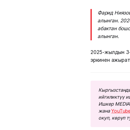
Фарид Ниязо
алынган. 20
абактан бошо
алынган.
2025-жылдын 3-
эркинен ажырат
Кыргызстанды
ийгиликтүү и
Ишкер MEDIA
жана 
YouTub
окуп, көрүп 