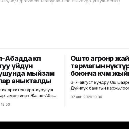
-Абадда көп
Ошто агроөнөр жа
туу үйдүн
тармагын өнүктү
ушунда мыйзам
боюнча көчмө жый
лар аныкталды
6-7-август күндөрү Ош шаа
Дүйнөлүк банктын каржылоо
ик архитектура-курулуш
министрлик тарабынан ишк
 департаментинин Жалал-Абад
07 авг. 2026 19:30
ашырылып жаткан "Ош облу
 башкармалыгы шаардагы
 19:50
жана Ош шаарынын аймакты
уу турак жайга текшерүү
экономикалык өнүгүүсү" до
 Бул тууралуу Курулуш
алкагында Өндүрүмдүү өнөктө
гинин басма сөз кызматы
комитетинин көчмө жыйыны өтт
,
тууралуу Айыл чарба минис