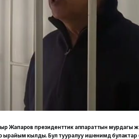
ыр Жапаров президенттик аппараттын мурдагы ж
 ырайым кылды. Бул тууралуу ишенимдүү булактар