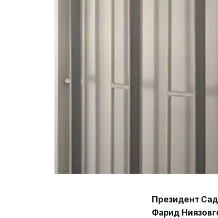
Президент Сад
Фарид Ниязовго