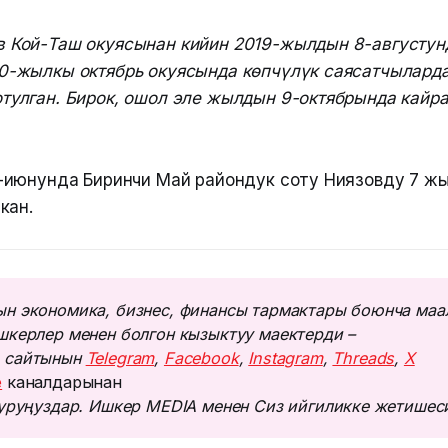
в Кой-Таш окуясынан кийин 2019-жылдын 8-августун
20-жылкы октябрь окуясында көпчүлүк саясатчылард
тулган. Бирок, ошол эле жылдын 9-октябрында кайр
июнунда Биринчи Май райондук соту Ниязовду 7 жы
кан.
н экономика, бизнес, финансы тармактары боюнча маа
шкерлер менен болгон кызыктуу маектерди – 
 сайтынын 
Telegram
, 
Facebook
, 
Instagram
, 
Threads
, 
Х
e
каналдарынан
туруңуздар. Ишкер MEDIA менен Сиз ийгиликке жетишес