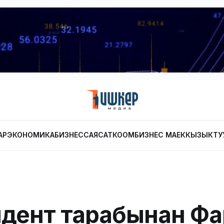
АР
ЭКОНОМИКА
БИЗНЕС
САЯСАТ
КООМ
БИЗНЕС МАЕК
КЫЗЫКТУ
дент тарабынан Ф