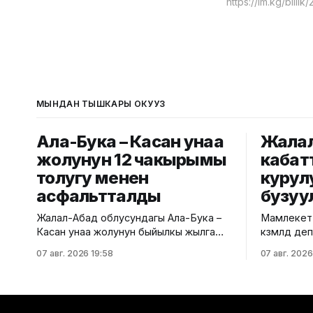
МЫНДАН ТЫШКАРЫ ОКУҢУЗ
Ала-Бука – Касан унаа
Жалал
жолунун 12 чакырымы
кабат
толугу менен
курул
асфальтталды
бузуу
Жалал-Абад облусундагы Ала-Бука –
Мамлекетт
Касан унаа жолунун быйылкы жылга
көзөмөлдөө
пландалган 5,5 чакырым тилкесине
региондук
07 авг. 2026 19:58
07 авг. 2026
асфальт-бетон төшөө иштери толугу
көп кабатт
менен аяктады. Транспорт жана
жүргүздү.
коммуникациялар министрлигинин
министрли
маалыматына ылайык, жол куруу
билдирди. Маалыматка ылайык