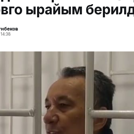
вго ырайым берил
унбеков
 14:38