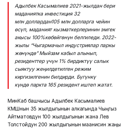
Адылбек Касымалиев 2021-жылдан бери
маданиятка инвестиция 32
млн доллардан105 млн долларга чейин
өсүп, маданият кызматкерлеринин эмгек
акысы 100%көбөйгөнүн белгиледи. 2022-
жылы “Чыгармачыл индустриялар паркы
жөнүндө” Мыйзам кабыл алынып,
резиденттер үчүн 1% бирдиктүү салык
сыяктуу жеңилдетилген режим
киргизилгенин билдирди. Бүгүнкү
күндө паркта 165 резидент иштеп жатат.
МинКаб башчысы Адылбек Касымалиев
КМШнын 35 жылдыгынын алкагында Чыңгыз
Айтматовдун 100 жылдыгынын жана Лев
Толстойдун 200 жылдыгынын маанисин жаңы