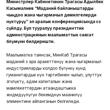
Министрлер Кабинетинин Төрагасы Адылбек
Касымалиев “Маданий байланыштарды
чыңдоо жана чыгармачыл демилгелерди
өнүктүрүү” эл аралык конференциясында сөз
сүйлөдү. Бул тууралуу президенттик
админстрациянын маалыматтык саясат
бөлүмүнөн билдиришти.
Маалыматка таянсак, МинКаб Төрагасы
маданий өз ара аракеттенүү жана чыгармачыл
индустрияларды колдоо бүгүнкү күндө
гуманитардык күн тартибинен чыгып, улуттук
өзгөчөлүктү, адам капиталын жана
мамлекеттердин атаандаштыкка
жөндөмдүүлүгүн бекемдөөнүн маанилүү
элементине айланганын белгиледи.