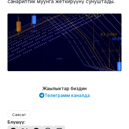
санариптик муунга жеткирүүнү сунуштады.
Жаңылыктар биздин
Телеграмм каналда
Саясат
Бөлүшүү: