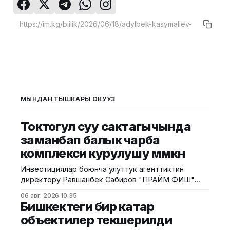
МЫНДАН ТЫШКАРЫ ОКУҢУЗ
Токтогул суу сактагычында
заманбап балык чарба
комплекси курулушу мүмкүн
Инвестициялар боюнча улуттук агенттиктин
директору Равшанбек Сабиров "ПРАЙМ ФИШ"
ЖЧКсынын өкүлү Жыргалбек Орозалиев жана
06 авг. 2026 10:35
Түркия Республикасынын аквамаданият боюнча
Бишкектеги бир катар
инженери Эрдем Фарух менен жолугушту.
объектилер текшерилди
Агенттикттин маалыматына ылайык, жолугушууда