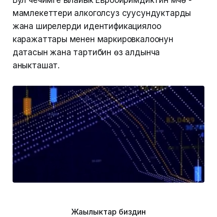
Бул чечимге ылайык Евробиримдиктин мүчө -
мамлекеттери алкоголсуз суусундуктарды
жана ширелерди идентификациялоо
каражаттары менен маркировкалоонун
датасын жана тартибин өз алдынча
аныкташат.
Жаңылыктар биздин