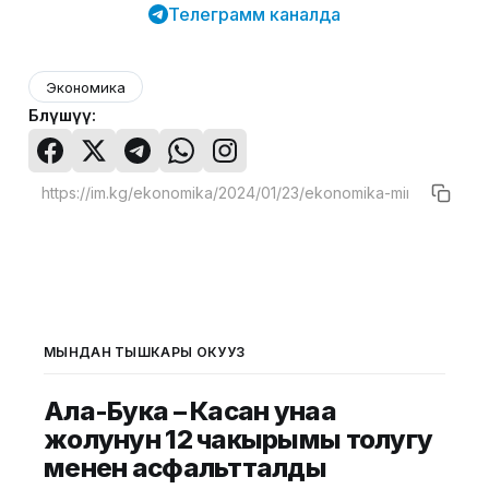
Телеграмм каналда
Экономика
Бөлүшүү:
МЫНДАН ТЫШКАРЫ ОКУҢУЗ
Ала-Бука – Касан унаа
жолунун 12 чакырымы толугу
менен асфальтталды