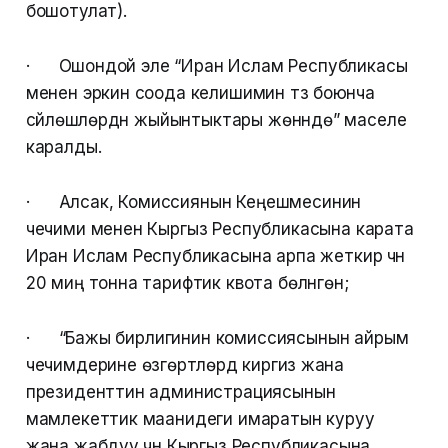
бошотулат).
· Ошондой эле “Иран Ислам Республикасы
менен эркин соода келишимин түзүү боюнча
сүйлөшүүлөрдүн жыйынтыктары жөнүндө” маселе
каралды.
· Алсак, Комиссиянын Кеңешмесинин
чечими менен Кыргыз Республикасына карата
Иран Ислам Республикасына арпа жеткирүү үчүн
20 миң тонна тарифтик квота бөлүнгөн;
· “Бажы бирлигинин комиссиясынын айрым
чечимдерине өзгөртүүлөрдү киргизүү жана
президенттин администрациясынын
мамлекеттик маанидеги имаратын куруу
жана жабдуу үчүн Кыргыз Республикасына