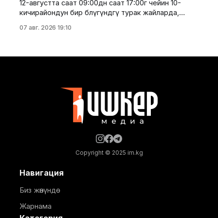
12-августта саат 09:00дөн саат 17:00гө чейин 10-
министрдин орун басары Мирбек Дүйшеев жана
кичирайондун бир бөлүгүндөгү турак жайларда,
Комитеттин мүчөлөрү катышты. Көчмө жыйындын
мектептерде, мектепке чейинки билим берүү
07 авг. 2026 19:10
мекемелеринде, саламаттыкты сактоо
мекемелеринде, ошондой эле башка социалдык
жана өндүрүштүк объектилерде ичүүчү суу берүү
убактылуу токтотулат. Бишкек шаардык
мэриясынын маалыматына караганда, суу менен
жабдуунун убактылуу токтотулушу 10-
кичирайондогу откананын суу
Copyright © 2025 im.kg
Навигация
Биз жөнүндө
Жарнама