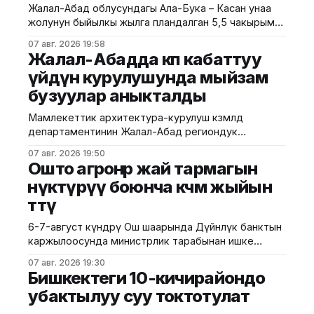
Жалал-Абад облусундагы Ала-Бука – Касан унаа
жолунун быйылкы жылга пландалган 5,5 чакырым
тилкесине асфальт-бетон төшөө иштери толугу менен
07 авг. 2026 19:58
аяктады. Транспорт жана коммуникациялар
Жалал-Абадда көп кабаттуу
министрлигинин маалыматына ылайык, жол куруу
үйдүн курулушунда мыйзам
иштери №17 Жол эксплуатациялоо мекемеси
бузуулар аныкталды
тарабынан белгиленген графикке ылайык,
курулуштун сапат талаптарын сактоо менен
Мамлекеттик архитектура-курулуш көзөмөлдөө
жүргүзүлдү. Аталган жолдун жалпы 12 чакырымына
департаментинин Жалал-Абад региондук
башкармалыгы шаардагы көп кабаттуу турак жайга
07 авг. 2026 19:50
текшерүү жүргүздү. Бул тууралуу Курулуш
Ошто агроөнөр жай тармагын
министрлигинин басма сөз кызматы билдирди.
өнүктүрүү боюнча көчмө жыйын
Маалыматка ылайык, текшерүү Байзаков көчөсү, 46
өттү
дарегинде курулуп жаткан объектте өткөрүлүп,
техникалык талаптардын бузулганы аныкталды.
6-7-август күндөрү Ош шаарында Дүйнөлүк банктын
Белгиленгендей, курулуш иштери бекитилген
каржылоосунда министрлик тарабынан ишке
долбоордук документациядан четтөө менен
ашырылып жаткан "Ош облусунун жана Ош
жүргүзүлгөн. Ошондой эле
07 авг. 2026 19:30
шаарынын аймактык экономикалык өнүгүүсү"
Бишкектеги 10-кичирайондо
долбоорунун алкагында Өндүрүмдүү өнөктөштүк
убактылуу суу токтотулат
комитетинин көчмө жыйыны өттү. Бул тууралуу Айыл
чарба министрлигинен билдиришти. Жыйынга