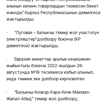
алынып келинүүчү товарлардын тизмесин бекитүү
жөнүндө” Кыргыз Республикасынын демилгеси
жактырылды;
· “Луговая – Балыкчы темир жол участогун
электрлештирүү”долбоору боюнча (КР
демилгеси) жактырылды;
· Евразия өкмөттөр аралык кеңешинин
жыйынтыгы боюнча 2022-жылдын 26-
августунда №19 тескемеси кабыл алынып,
анда төмөнкү эки долбоор киргизилген:
· “Балыкчы-Кочкор-Кара-Кече-Макмал-
Жалал-Абад” темир жол долбоору;