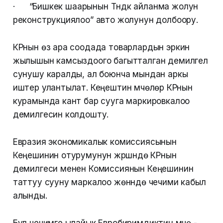
· “Бишкек шаарынын Түндүк айланма жолун
реконструкциялоо” авто жолунун долбоору.
КРнын өз ара соодада товарлардын эркин
жылышын камсыздоого багытталган демилгелүү
сунушу каралды, ал боюнча мындан аркы
иштер улантылат. Кеңештин мүчөлөрү КРнын
курамында кант бар сууга маркировкалоо
демилгесин колдошту.
Евразия экономикалык комиссиясынын
Кеңешинин отурумунун жүрүшүндө КРнын
демилгеси менен Комиссиянын Кеңешинин
таттуу сууну маркалоо жөнүндө чечими кабыл
алынды.