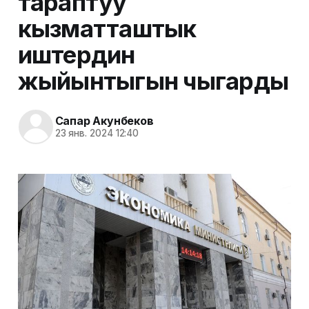
тараптуу
кызматташтык
иштердин
жыйынтыгын чыгарды
Сапар Акунбеков
23 янв. 2024 12:40