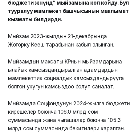
бюджети жөнүндө” мыйзамына кол койду. Бул
тууралуу мамлекет башчысынын маалымат
кызматы билдирди.
Мыйзам 2023-жылдын 21-декабрында
Жогорку Кеңеш тарабынан кабыл алынган.
Мыйзамдын максаты КРнын мыйзамдарына
ылайык камсыздандырылган адамдардын
мамлекеттик социалдык камсыздандырууга
болгон укугун камсыздоо болуп саналат.
Мыйзамда Соцфондунун 2024-жылга бюджети
кирешелер боюнча 106.0 млрд сом
суммасында жана чыгашалар боюнча 105.3
млрд сом суммасында бекитилери каралган.