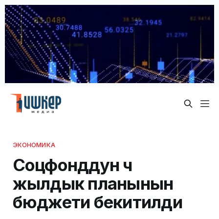
ЭКОНОМИКА
Соцфонддун үч
жылдык планынын
бюджети бекитилди