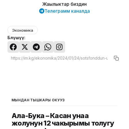
Жаңылыктар биздин
Телеграмм каналда
Экономика
Бөлүшүү:
МЫНДАН ТЫШКАРЫ ОКУҢУЗ
Ала-Бука – Касан унаа
жолунун 12 чакырымы толугу