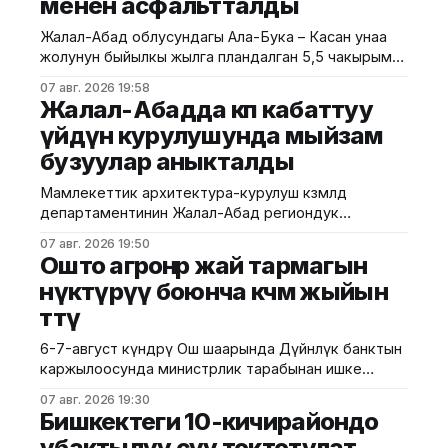
менен асфальтталды
Жалал-Абад облусундагы Ала-Бука – Касан унаа
жолунун быйылкы жылга пландалган 5,5 чакырым
тилкесине асфальт-бетон төшөө иштери толугу менен
07 авг. 2026 19:58
аяктады. Транспорт жана коммуникациялар
Жалал-Абадда көп кабаттуу
министрлигинин маалыматына ылайык, жол куруу
үйдүн курулушунда мыйзам
иштери №17 Жол эксплуатациялоо мекемеси
бузуулар аныкталды
тарабынан белгиленген графикке ылайык,
курулуштун сапат талаптарын сактоо менен
Мамлекеттик архитектура-курулуш көзөмөлдөө
жүргүзүлдү. Аталган жолдун жалпы 12 чакырымына
департаментинин Жалал-Абад региондук
башкармалыгы шаардагы көп кабаттуу турак жайга
07 авг. 2026 19:50
текшерүү жүргүздү. Бул тууралуу Курулуш
Ошто агроөнөр жай тармагын
министрлигинин басма сөз кызматы билдирди.
өнүктүрүү боюнча көчмө жыйын
Маалыматка ылайык, текшерүү Байзаков көчөсү, 46
өттү
дарегинде курулуп жаткан объектте өткөрүлүп,
техникалык талаптардын бузулганы аныкталды.
6-7-август күндөрү Ош шаарында Дүйнөлүк банктын
Белгиленгендей, курулуш иштери бекитилген
каржылоосунда министрлик тарабынан ишке
долбоордук документациядан четтөө менен
ашырылып жаткан "Ош облусунун жана Ош
жүргүзүлгөн. Ошондой эле
07 авг. 2026 19:30
шаарынын аймактык экономикалык өнүгүүсү"
Бишкектеги 10-кичирайондо
долбоорунун алкагында Өндүрүмдүү өнөктөштүк
убактылуу суу токтотулат