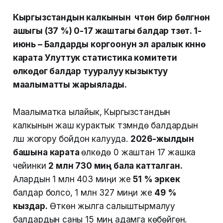
Кыргызстандын калкынын үчтөн бир бөлүгүнөн
ашыгы (37 %) 0-17 жаштагы балдар түзөт. 1-
июнь – Балдарды коргоонун эл аралык күнүнө
карата Улуттук статистика комитети
өлкөдөгү балдар тууралуу кызыктуу
маалыматты жарыялады.
Маалыматка ылайык, Кыргызстандын
калкынын жаш курактык түзүмүндө балдардын
үлүшү жогору бойдон калууда.
2026-жылдын
башына карата
өлкөдө 0 жаштан 17 жашка
чейинки
2 млн 730 миң бала катталган.
Алардын 1 млн 403 миңи же
51 % эркек
балдар болсо, 1 млн 327 миңи же
49 %
кыздар.
Өткөн жылга салыштырмалуу
балдардын саны 15 миң адамга көбөйгөн.