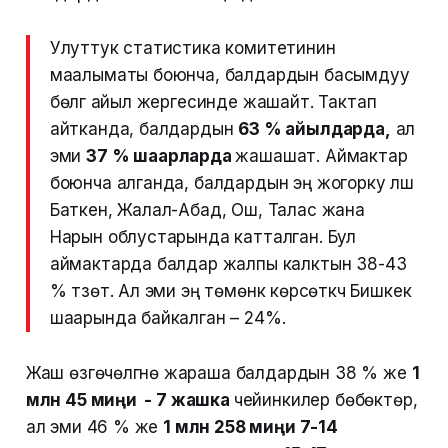
Улуттук статистика комитетинин
маалыматы боюнча, балдардын басымдуу
бөлүгү айыл жергесинде жашайт. Тактап
айтканда, балдардын
63 % айылдарда,
ал
эми
37 % шаарларда
жашашат. Аймактар
боюнча алганда, балдардын эң жогорку үлүшү
Баткен, Жалал-Абад, Ош, Талас жана
Нарын облустарында катталган. Бул
аймактарда балдар жалпы калктын 38-43
% түзөт. Ал эми эң төмөнкү көрсөткүч Бишкек
шаарында байкалган – 24%.
Жаш өзгөчөлүгүнө жараша балдардын 38 % же
1
млн 45 миңи - 7 жашка
чейинкилер бөбөктөр,
ал эми 46 % же
1 млн 258 миңи 7-14