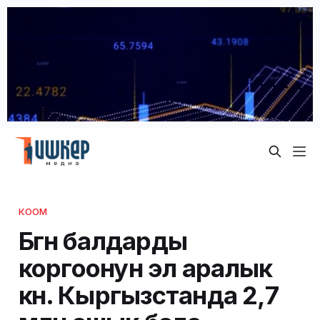
КООМ
Бүгүн балдарды
коргоонун эл аралык
күнү. Кыргызстанда 2,7