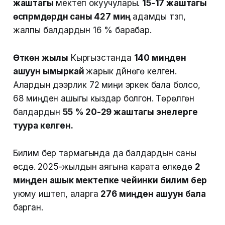
жаштагы
мектеп окуучулары.
15-17 жаштагы
өспүрүмдөрдүн саны 427 миң
адамды түзүп,
жалпы балдардын 16 % барабар.
Өткөн жылы
Кыргызстанда
140 миңден
ашуун ымыркай
жарык дүйнөгө келген.
Алардын дээрлик 72 миңи эркек бала болсо,
68 миңден ашыгы кыздар болгон. Төрөлгөн
балдардын
55 % 20-29 жаштагы энелерге
туура келген.
Билим берүү тармагында да балдардын саны
өсүүдө. 2025-жылдын аягына карата өлкөдө
2
миңден ашык мектепке чейинки билим берүү
уюму иштеп, аларга
276 миңден ашуун бала
барган.