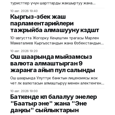
туристтер үчүн шарттарды жакшыртуу жана
инфраструктураны өркүндөтүү маселелери
10 авг. 2026 19:40
талкууланды. Бул тууралуу президенттин Баткен
Кыргыз-өзбек жаш
облусундагы өкүлчүлүгүнөн билдиришти.
парламентарийлери
Маалыматка ылайык, Туризмди өнүктүрүү боюнча
тажрыйба алмашууну көздөшөт
мамлекеттик агенттиктин директору Эдуард
Кубатов облус башчысынын орун басары Максатай
10-августта Жогорку Кеңештин төрагасы Марлен
Мамытбекова менен жолугушуп, аймактагы
Маматалиев Кыргызстандын жана Өзбекстандын
туризмдин негизги маселелери жана өнүктүрүү
жаш парламентарийлеринин II форумуна катышты.
мүмкүнчүлүктөрү боюнча пикир алышты. Андан
10 авг. 2026 19:20
"Жаштар – жалпы прогресске жана тынчтыкка
Ош шаарында мыйзамсыз
карай жолдо!" деген ураан алдында өткөн форумга
валюта алмаштырган 9
эки өлкөнүн депутаттары, жаштар, адистер жана
жаранга айып пул салынды
коомдук уюмдардын өкүлдөрү катышты. Марлен
Маматалиев кыргыз-өзбек мамилелеринин
Ош шаарында Улуттук банктын лицензиясы жок
тарыхый, маданий жана руханий жакындыгын
чет өлкө валютасын алмаштыруу менен алектенген 9
белгилеп,
жаранга айып пул салынды. Бул тууралуу КРнын
10 авг. 2026 19:00
Улуттук банкынын басма сөз кызматынан
Баткенде көп балалуу энелер
кабарлашты. Билдирүүгө караганда, мыйзамсыз
"Баатыр эне" жана "Эне
акча алмаштырууга карата көзөмөлдү Ош облустук
даңкы" сыйлыктарын
башкармалыктын өкүлдөрү ишке ашырып, анын
жүрүшүндө аталган жарандар Улуттук банктын