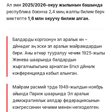
Ал эми
2025/2026-окуу жылынын башында
республика боюнча 2,4 миң жалпы билим берүүчү
мектепте
1,6 млн окуучу билим алган.
Балдарды коргоонун эл аралык күнү –
дүйнөдөгү эң эски эл аралык майрамдардын
бири. Аны өткөрүү тууралуу чечим 1925-жылы
Женева шаарында балдардын
жыргалчылыгына арналган Бүткүл дүйнөлүк
конференцияда кабыл алынган.
Майрам расмий түрдө 1949-жылдын ноябрь
айында Париж шаарында Эл аралык
демократиялык аялдар федерациясынын
конгрессинин чечими менен негизделген.