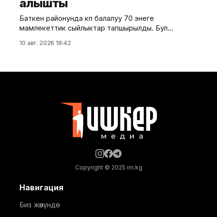
алышты
тиешелүү лицензиясы жок нак чет
Баткен районунда көп балалуу 70 энеге
мамлекеттик сыйлыктар тапшырылды. Бул
тууралуу Баткен райондук мамлекеттик
10 авг. 2026 18:42
администрациясынан билдиришти. Салтанатта 36
энеге "Баатыр эне" ордени, ал эми 34 энеге "Эне
даңкы" медалы тапшырылды. Иш-чарага
президенттин Баткен облусундагы ыйгарым
укуктуу өкүлүнүн орун басары Максатай
Каримбердиева, Баткен районунун акиминин орун
Copyright © 2025 im.kg
Навигация
Биз жөнүндө