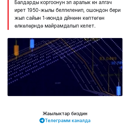
Балдарды коргоонун эл аралык күнү алгач
ирет 1950-жылы белгиленип, ошондон бери
жыл сайын 1-июнда дүйнөнүн көптөгөн
өлкөлөрүндө майрамдалып келет.
Жаңылыктар биздин
Телеграмм каналда