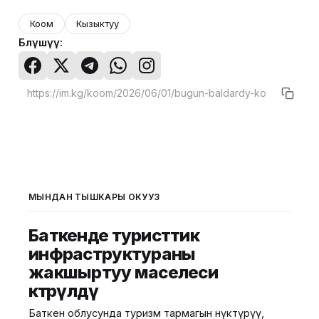
Коом
Кызыктуу
Бөлүшүү:
МЫНДАН ТЫШКАРЫ ОКУҢУЗ
Баткенде туристтик
инфраструктураны
жакшыртуу маселеси
көтөрүлдү
Баткен облусунда туризм тармагын өнүктүрүү,