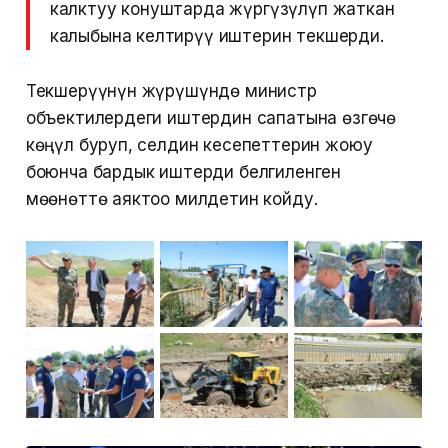
калктуу конуштарда жүргүзүлүп жаткан
калыбына келтирүү иштерин текшерди.
Текшерүүнүн жүрүшүндө министр
объектилердеги иштердин сапатына өзгөчө
көңүл буруп, селдин кесепеттерин жоюу
боюнча бардык иштерди белгиленген
мөөнөттө аяктоо милдетин койду.