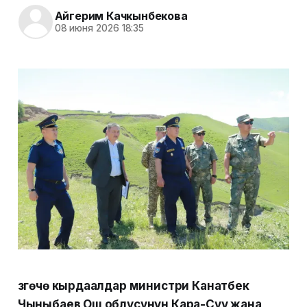
Айгерим Качкынбекова
08 июня 2026 18:35
Өзгөчө кырдаалдар министри Канатбек
Чыныбаев Ош облусунун Кара-Суу жана