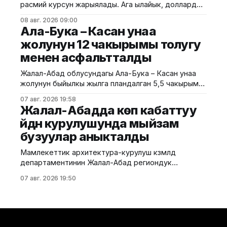
расмий курсун жарыялады. Ага ылайык, доллардын
ылайыкталып, кош бойлуу аялдарга, төрөттөн кийинки
курсу өзгөрүүсүз, тагыраагы 87,4500 сом бойдон
энелерге жана ымыркайларга
08 авг. 2026 09:00
калды. Евро 100,9435 сомдон 100,7730 сомго
Ала-Бука – Касан унаа
түшүп, 0,17%га төмөндөдү. Ал эми рублдин курсу
жолунун 12 чакырымы толугу
1,0652 сом деп белгиленип, 1,36%га түштү. Теңге
менен асфальтталды
болсо 0,1871 сомдон
Жалал-Абад облусундагы Ала-Бука – Касан унаа
жолунун быйылкы жылга пландалган 5,5 чакырым
тилкесине асфальт-бетон төшөө иштери толугу менен
07 авг. 2026 19:58
аяктады. Транспорт жана коммуникациялар
Жалал-Абадда көп кабаттуу
министрлигинин маалыматына ылайык, жол куруу
үйдүн курулушунда мыйзам
иштери №17 Жол эксплуатациялоо мекемеси
бузуулар аныкталды
тарабынан белгиленген графикке ылайык,
курулуштун сапат талаптарын сактоо менен
Мамлекеттик архитектура-курулуш көзөмөлдөө
жүргүзүлдү. Аталган жолдун жалпы 12 чакырымына
департаментинин Жалал-Абад региондук
башкармалыгы шаардагы көп кабаттуу турак жайга
07 авг. 2026 19:50
текшерүү жүргүздү. Бул тууралуу Курулуш
министрлигинин басма сөз кызматы билдирди.
Маалыматка ылайык, текшерүү Байзаков көчөсү, 46
дарегинде курулуп жаткан объектте өткөрүлүп,
техникалык талаптардын бузулганы аныкталды.