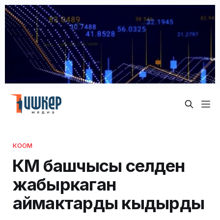
КООМ
ӨКМ башчысы селден
жабыркаган
аймактарды кыдырды