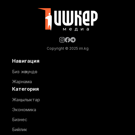
Белгиленгендей, курулуш иштери бекитилген
долбоордук документациядан четтөө менен
жүргүзүлгөн. Ошондой эле
Copyright © 2025 im.kg
Навигация
Биз жөнүндө
Жарнама
Категория
Жаңылыктар
Экономика
Бизнес
Бийлик