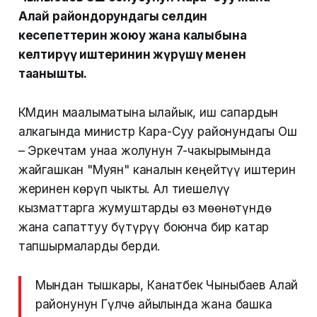
Алай райондорундагы селдин
кесепеттерин жоюу жана калыбына
келтирүү иштеринин жүрүшү менен
таанышты.
ӨКМдин маалыматына ылайык, иш сапардын
алкагында министр Кара-Суу районундагы Ош
– Эркечтам унаа жолунун 7-чакырымында
жайгашкан "Муян" каналын кеңейтүү иштерин
жеринен көрүп чыкты. Ал тиешелүү
кызматтарга жумуштарды өз мөөнөтүндө
жана сапаттуу бүтүрүү боюнча бир катар
тапшырмаларды берди.
Мындан тышкары, Канатбек Чыныбаев Алай
районунун Гүлчө айылында жана башка