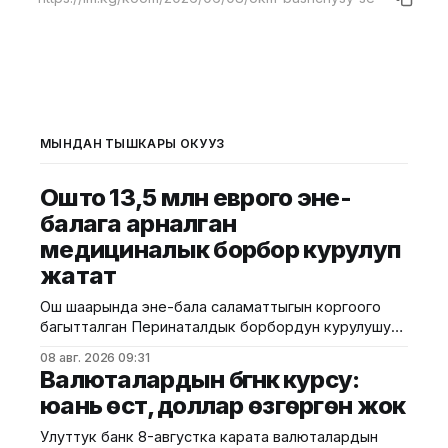
МЫНДАН ТЫШКАРЫ ОКУҢУЗ
Ошто 13,5 млн еврого эне-
балага арналган
медициналык борбор курулуп
жатат
Ош шаарында эне-бала саламаттыгын коргоого
багытталган Перинаталдык борбордун курулушу
башталды. Бул тууралуу Саламаттык сактоо
08 авг. 2026 09:31
министрлигинин басма сөз кызматы билдирди.
Валюталардын бүгүнкү курсу:
Маалыматка ылайык, долбоор Германиянын
юань өстү, доллар өзгөргөн жок
өнүктүрүү банкынын (KfW) 13,5 млн евро өлчөмүндөгү
гранттык каражатынын эсебинен ишке
Улуттук банк 8-августка карата валюталардын
ашырылууда. Аталган борбор 249 орунга