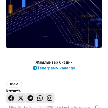
Жаңылыктар биздин
Телеграмм каналда
Коом
Бөлүшүү: