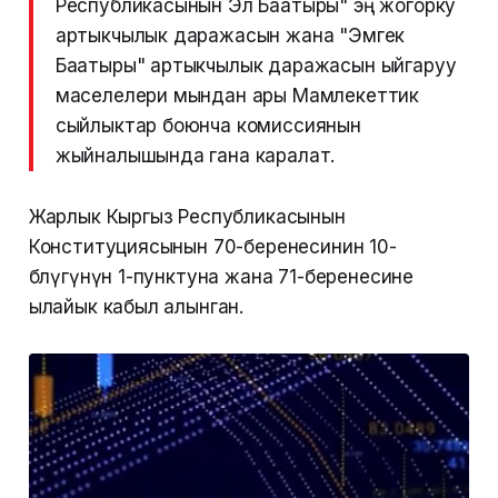
Республикасынын Эл Баатыры" эң жогорку
артыкчылык даражасын жана "Эмгек
Баатыры" артыкчылык даражасын ыйгаруу
маселелери мындан ары Мамлекеттик
сыйлыктар боюнча комиссиянын
жыйналышында гана каралат.
Жарлык Кыргыз Республикасынын
Конституциясынын 70-беренесинин 10-
бөлүгүнүн 1-пунктуна жана 71-беренесине
ылайык кабыл алынган.