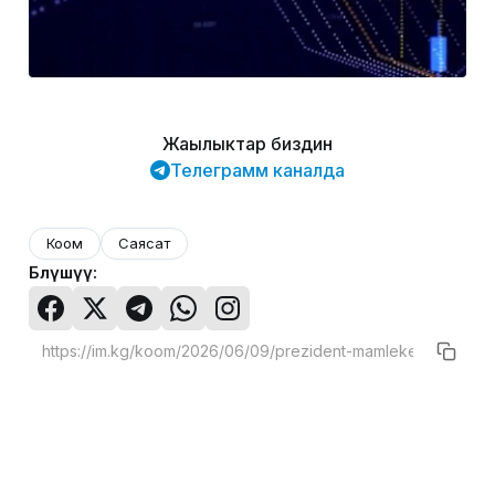
Жаңылыктар биздин
Телеграмм каналда
Коом
Саясат
Бөлүшүү: