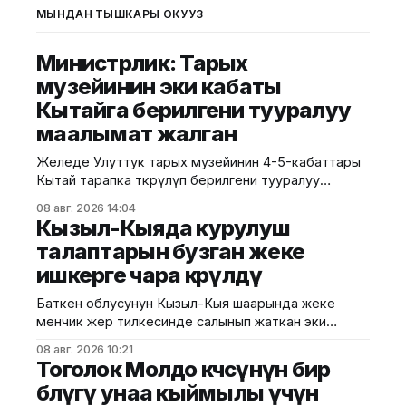
МЫНДАН ТЫШКАРЫ ОКУҢУЗ
Министрлик: Тарых
музейинин эки кабаты
Кытайга берилгени тууралуу
маалымат жалган
Желеде Улуттук тарых музейинин 4-5-кабаттары
Кытай тарапка өткөрүлүп берилгени тууралуу
тараган маалыматтын чындыкка дал келбесин
08 авг. 2026 14:04
Маданият, маалымат жана жаштар саясаты
Кызыл-Кыяда курулуш
министрлиги билдирди. Министрликтин
талаптарын бузган жеке
маалыматына караганда, музейдин эч бир бөлүгү
ишкерге чара көрүлдү
чет өлкөлүк мекемелерге менчикке, ижарага же
туруктуу пайдаланууга берилген эмес.
Баткен облусунун Кызыл-Кыя шаарында жеке
Белгилегендей, “Гармония сулуулукту жаратат:
менчик жер тилкесинде салынып жаткан эки
Байыркы Кытай цивилизациясынын көркөм өнөр
кабаттуу соода борборунун курулушунда мыйзам
08 авг. 2026 10:21
бузуулар аныкталды. Бул тууралуу Курулуш,
Тоголок Молдо көчөсүнүн бир
архитектура жана турак жай-коммуналдык чарба
бөлүгү унаа кыймылы үчүн
министрлигинин басма сөз кызматы билдирди.