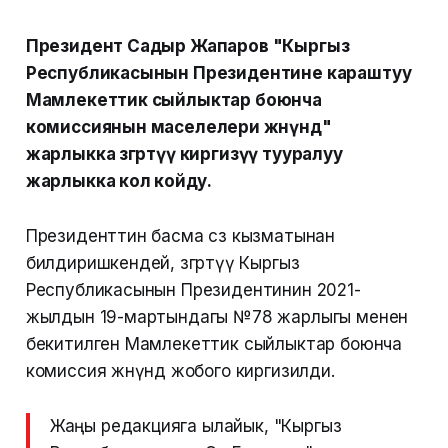
Президент Садыр Жапаров "Кыргыз
Республикасынын Президентине караштуу
Мамлекеттик сыйлыктар боюнча
комиссиянын маселелери жөнүндө"
жарлыкка өзгөртүү киргизүү тууралуу
жарлыкка кол койду.
Президенттин басма сөз кызматынан
билдиришкендей, өзгөртүү Кыргыз
Республикасынын Президентинин 2021-
жылдын 19-мартындагы №78 жарлыгы менен
бекитилген Мамлекеттик сыйлыктар боюнча
комиссия жөнүндө жобого киргизилди.
Жаңы редакцияга ылайык, "Кыргыз