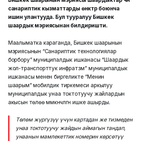
Бишкек шаарынын мэриясы шаардыктар үчүн
санариптик кызматтарды өнүктүрүү боюнча
ишин улантууда. Бул тууралуу Бишкек
шаардык мэриясынан билдиришти.
Маалыматка караганда, Бишкек шаарынын
мэриясынын “Санариптик технологиялар
борбору” муниципалдык ишканасы “Шаардык
жол-транспорттук инфратүзүм” муниципалдык
ишканасы менен биргеликте “Менин
шаарым” мобилдик тиркемеси аркылуу
муниципалдык унаа токтотуучу жайлардын
акысын төлөө мүмкүнчүлүгүн ишке ашырды.
Төлөм жүргүзүү үчүн картадан же тизмеден
унаа токтотуучу жайдын аймагын тандап,
унаанын мамлекеттик номерин көрсөтүү