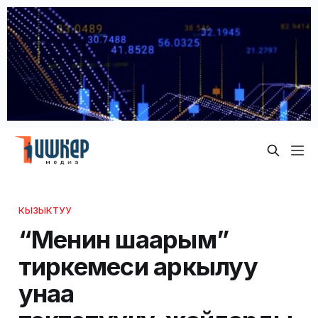
КЫЗЫКТУУ
“Менин шаарым”
тиркемеси аркылуу
унаа