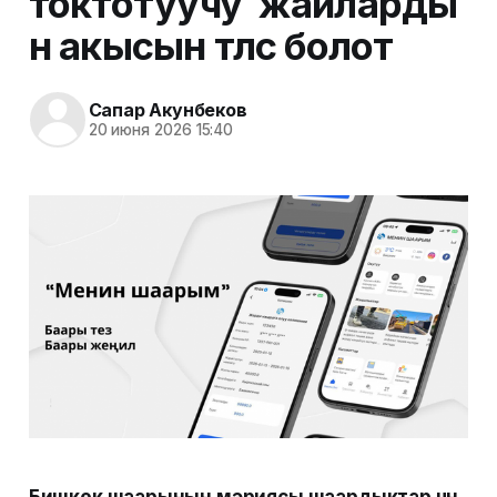
токтотуучу жайларды
н акысын төлөсө болот
Сапар Акунбеков
20 июня 2026 15:40