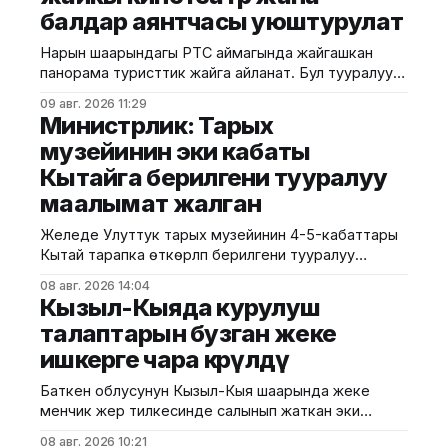
балдар аянтчасы уюштурулат
Нарын шаарындагы РТС аймагында жайгашкан
панорама туристтик жайга айланат. Бул тууралуу
калаа мэриясынан билдиришти. Маалыматка
09 авг. 2026 11:29
ылайык, Нарындын мэри Жылдызбек Беккелдиев
Министрлик: Тарых
"Сапат курулуш" ЖЧКсынын жетекчиси Валихан
музейинин эки кабаты
Жолбулаков менен жолугушуп, алдыдагы иштерди
Кытайга берилгени тууралуу
талкуулады. Долбоор сынак шартында жеке
ишкерге пайдаланууга берилип, аймакта жайкы
маалымат жалган
кинотеатр, сүрөт бурчу, балдар үчүн оюн аянтчасы
жана
Желеде Улуттук тарых музейинин 4-5-кабаттары
Кытай тарапка өткөрүлүп берилгени тууралуу
тараган маалыматтын чындыкка дал келбесин
08 авг. 2026 14:04
Маданият, маалымат жана жаштар саясаты
Кызыл-Кыяда курулуш
министрлиги билдирди. Министрликтин
талаптарын бузган жеке
маалыматына караганда, музейдин эч бир бөлүгү чет
ишкерге чара көрүлдү
өлкөлүк мекемелерге менчикке, ижарага же
туруктуу пайдаланууга берилген эмес.
Баткен облусунун Кызыл-Кыя шаарында жеке
Белгилегендей, “Гармония сулуулукту жаратат:
менчик жер тилкесинде салынып жаткан эки
Байыркы Кытай цивилизациясынын көркөм өнөр
кабаттуу соода борборунун курулушунда мыйзам
08 авг. 2026 10:21