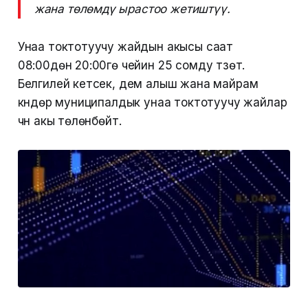
жана төлөмдү ырастоо жетиштүү.
Унаа токтотуучу жайдын акысы саат
08:00дөн 20:00гө чейин 25 сомду түзөт.
Белгилей кетсек, дем алыш жана майрам
күндөрү муниципалдык унаа токтотуучу жайлар
үчүн акы төлөнбөйт.