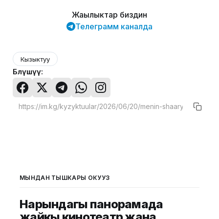
Жаңылыктар биздин
Телеграмм каналда
Кызыктуу
Бөлүшүү:
МЫНДАН ТЫШКАРЫ ОКУҢУЗ
Нарындагы панорамада
жайкы кинотеатр жана