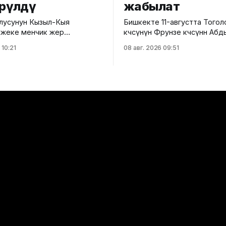
өрүлдү
жабылат
лусунун Кызыл-Кыя
Бишкекте 11-августта Того
 жеке менчик жер
көчөсүнүн Фрунзе көчөсүнөн А
е салынып жаткан эки
көчөсүнө чейинки бөлүгү унаа 
 10:21
08 авг. 2026 09:51
соода борборунун
үчүн убактылуу жабылат. Калаа
да мыйзам бузуулар
мэриясынын билдиришкенде
. Бул тууралуу Курулуш,
тилкеде бул убакта курулу
ра жана турак жай-
жүргүзүлөт. Ал эми Фрунзе жана
ык чарба министрлигинин
Панфилов көчөлөрүнүн кесили
 кызматы билдирди.
кайрадан унаалар үчүн ачылат. М
 ылайык, Кулатов көчөсүндө
айдоочуларды жол кыймыл
 объекттеги иштер
убактылуу өзгөрүүлөрдү эске 
уруксат берүүчү жана
белгилеринин талаптарын т
ук документтер
естен жүргүзүлгөн. Жер