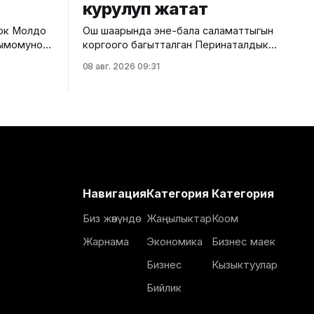
курулуп жатат
лок Молдо
Ош шаарында эне-бала саламаттыгын
бдымомунов
коргоого багытталган Перинаталдык
кыймылы
борбордун курулушу башталды. Бул
08 авг. 2026 09:31
тууралуу Саламаттык сактоо
й, аталган
министрлигинин басма сөз кызматы
ш иштери
билдирди. Маалыматка ылайык,
долбоор Германиянын өнүктүрүү
ши
банкынын (KfW) 13,5 млн евро
эрия
өлчөмүндөгү гранттык каражатынын
ындагы
эсебинен ишке ашырылууда. Аталган
алып, жол
борбор 249 орунга ылайыкталып, кош
ак
бойлуу аялдарга, төрөттөн кийинки
Навигация
Категория
Категория
энелерге жана ымыркайларга
Биз жөнүндө
Жаңылыктар
Коом
Жарнама
Экономика
Бизнес маек
Бизнес
Кызыктуулар
Бийлик