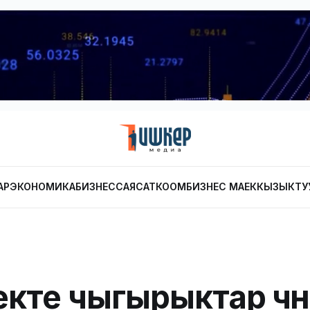
АР
ЭКОНОМИКА
БИЗНЕС
САЯСАТ
КООМ
БИЗНЕС МАЕК
КЫЗЫКТУ
кте чыгырыктар үчү