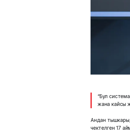
“Бул система
жана кайсы ж
Андан тышкары,
чектелген 17 а