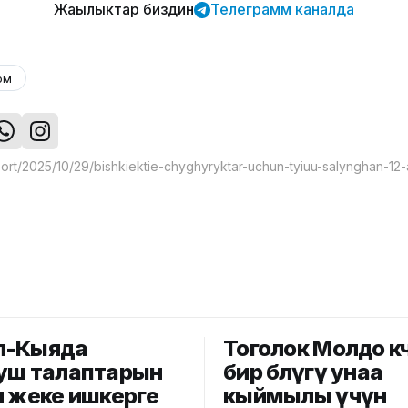
Жаңылыктар биздин
Телеграмм каналда
ом
л-Кыяда
Тоголок Молдо кө
уш талаптарын
бир бөлүгү унаа
н жеке ишкерге
кыймылы үчүн