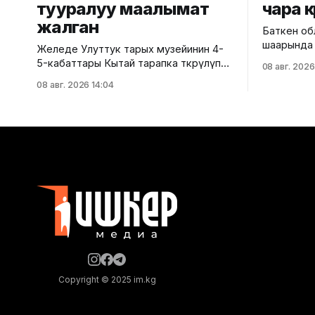
тууралуу маалымат
чара к
жалган
Баткен об
шаарында
Желеде Улуттук тарых музейинин 4-
тилкесинд
5-кабаттары Кытай тарапка өткөрүлүп
08 авг. 2026
кабаттуу 
берилгени тууралуу тараган
08 авг. 2026 14:04
курулушун
маалыматтын чындыкка дал келбесин
аныкталды
Маданият, маалымат жана жаштар
архитекту
саясаты министрлиги билдирди.
коммуналд
Министрликтин маалыматына
басма сөз
караганда, музейдин эч бир бөлүгү чет
Маалыматка
өлкөлүк мекемелерге менчикке,
жайгашкан
ижарага же туруктуу пайдаланууга
тиешелүү 
берилген эмес.
долбоорд
Белгилегендей, “Гармония сулуулукту
таризделб
жаратат: Байыркы Кытай
казууда
цивилизациясынын көркөм өнөр
Copyright © 2025 im.kg