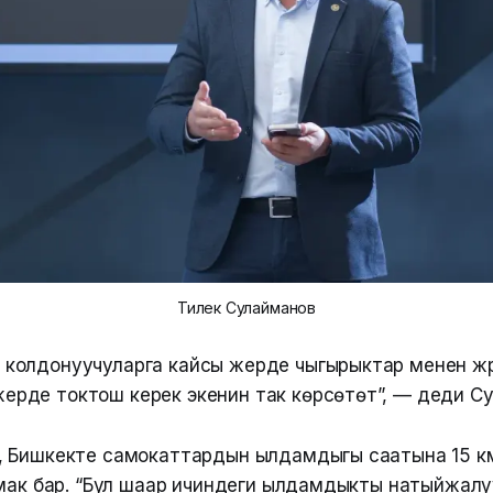
Тилек Сулайманов
 колдонуучуларга кайсы жерде чыгырыктар менен жүрү
ерде токтош керек экенин так көрсөтөт”, — деди С
 Бишкекте самокаттардын ылдамдыгы саатына 15 к
ймак бар. “Бул шаар ичиндеги ылдамдыкты натыйжалу