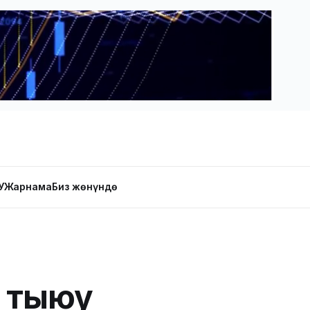
У
Жарнама
Биз жөнүндө
н тыюу