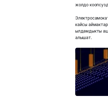
жолдо коопсузд
Электросамокат
кайсы аймактар
ылдамдыкты ашы
алышат.