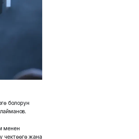
үгө болорун
улайманов.
м менен
у чектөөгө жана