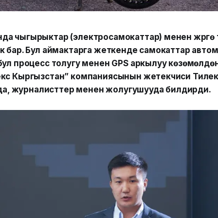
а чыгырыктар (электросамокаттар) менен жүрүүгө
к бар. Бул аймактарга жеткенде самокаттар автом
бул процесс толугу менен GPS аркылуу көзөмөлдөн
екс Кыргызстан” компаниясынын жетекчиси Тиле
брда, журналисттер менен жолугушууда билдирди.