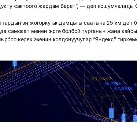
укту сактоого жардам берет”, — деп кошумчалады 
тардын эң жогорку ылдамдыгы саатына 25 км деп бе
да самокат менен жүрүүгө болбой турганын жана кайс
рбоо керек экенин колдонуучулар “Яндекс” тиркем