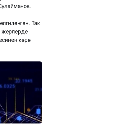
Сулайманов.
лгиленген. Так
ы жерлерде
есинен көрө