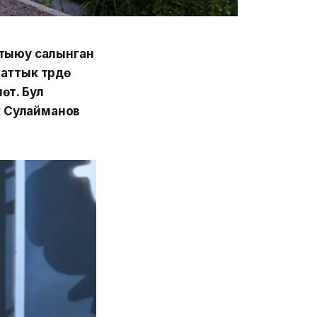
 тыюу салынган
аттык түрдө
өт. Бул
к Сулайманов