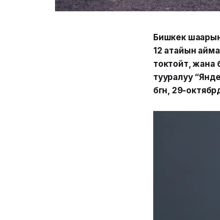
Бишкек шаарынд
12 атайын айма
токтойт, жана 
тууралуу “Янд
бүгүн, 29-октя