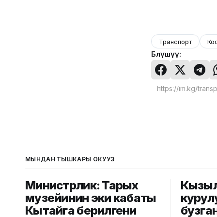
Транспорт
Ко
Бөлүшүү:
МЫНДАН ТЫШКАРЫ ОКУҢУЗ
Министрлик: Тарых
Кызы
музейинин эки кабаты
курул
Кытайга берилгени
бузга