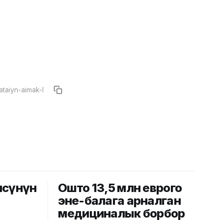
чөсүнүн
Ошто 13,5 млн еврого
эне-балага арналган
медициналык борбор