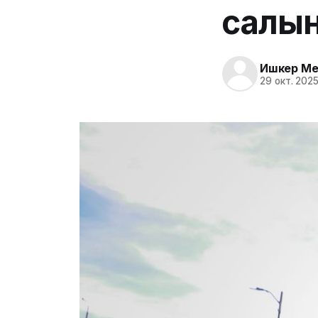
салын
Ишкер Me
29 окт. 2025