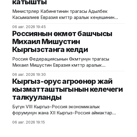
катышты
регионалдык башкармалыгынын тескөөчүлөрү
жүргүзгөн текшерүүдө экологиялык талаптарды
Министрлер Кабинетинин төрагасы Адылбек
бузган жаран аныкталган. Жыйынтыгында "Укук
Касымалиев Евразия өкмөттөр аралык кеңешинин
(ЕӨАК) тар курамдагы жыйынына катышты. Бул
06 авг. 2026 19:45
тууралуу Өкмөттүн басма сөз кызматынан
Россиянын өкмөт башчысы
билдиришти. Жыйындын алдында ЕАЭБге мүчө
Михаил Мишустин
мамлекеттердин өкмөт башчыларын расмий тосуп
Кыргызстанга келди
алуу аземи жана биргелешкен сүрөткө түшүү иш-
чарасы өттү. Андан соң өкмөт башчылары
Россия Федерациясынын Өкмөтүнүн төрагасы
экономикалык интеграцияны тереңдетүү,
Михаил Мишустин Евразия өкмөттөр аралык
соодадагы тоскоолдуктарды жоюу жана
кеңешинин кезектеги жыйынына катышуу үчүн
06 авг. 2026 19:30
Кыргызстанга келди. Аны Ысык-Көл эл аралык
Кыргыз-орус агроөнөр жай
аэропортунан Министрлер Кабинетинин
кызматташтыгынын келечеги
Төрагасынын орун басары Эрлист Акунбеков тосуп
талкууланды
алды. Евразия өкмөттөр аралык кеңешинин кезектеги
жыйыны 6-7-август күндөрү Ысык-Көл облусунун
Бүгүн VIII Кыргыз-Россия экономикалык
Чолпон-Ата шаарында өтөт. Жыйынга Евразия
форумунун жана XII Кыргыз-Россия аймактар
аралык конференциясынын алкагында "Айыл чарба
06 авг. 2026 19:15
тармагындагы кыргыз-орус кызматташтыгынын
келечеги" аттуу панелдик сессия өттү. Бул