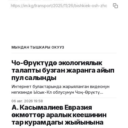
МЫНДАН ТЫШКАРЫ ОКУҢУЗ
Чоң-Өрүктүдө экологиялык
талапты бузган жаранга айып
пул салынды
Интернет булактарында жарыяланган видеонун
негизинде Ысык-Көл облусунун Чоң-Өрүктү
айылында таштанды калдыктарын белгиленбеген
06 авг. 2026 19:58
жерге төгүү фактысы аныкталды. Бул тууралуу
А. Касымалиев Евразия
Жаратылыш ресурстары, экология жана
өкмөттөр аралык кеңешинин
техникалык көзөмөл министрлигинен билдиришти.
тар курамдагы жыйынына
Маалыматка ылайык, Экологиялык жана
техникалык көзөмөл кызматынын Ысык-Көл