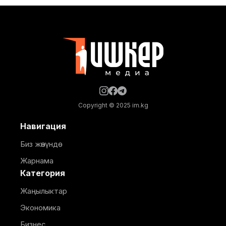
тууралуу Айыл чарба министрлигинин басма сөз
кызматынан билдиришти. Иш-чарада Суу
ресурстары, айыл чарба жана кайра иштетүү өнөр
жайы министринин орун басары
Copyright © 2025 im.kg
Навигация
Биз жөнүндө
Жарнама
Категория
Жаңылыктар
Экономика
Бизнес