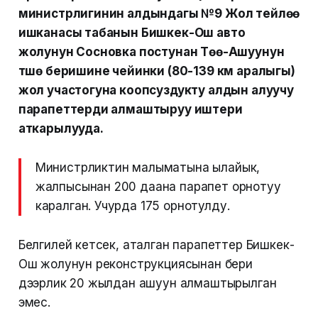
министрлигинин алдындагы №9 Жол тейлɵɵ
ишканасы табанын Бишкек-Ош авто
жолунун Сосновка постунан Тɵɵ-Ашуунун
түшɵ беришине чейинки (80-139 км аралыгы)
жол участогуна коопсуздукту алдын алуучу
парапеттерди алмаштыруу иштери
аткарылууда.
Министрликтин малыматына ылайык,
жалпысынан 200 даана парапет орнотуу
каралган. Учурда 175 орнотулду.
Белгилей кетсек, аталган парапеттер Бишкек-
Ош жолунун реконструкциясынан бери
дээрлик 20 жылдан ашуун алмаштырылган
эмес.