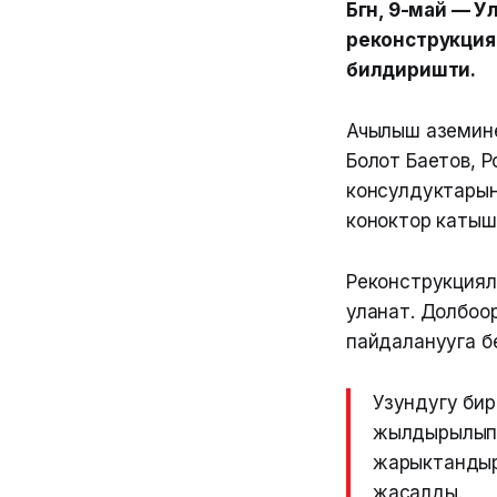
Бүгүн, 9-май —
реконструкция
билдиришти.
Ачылыш аземине
Болот Баетов,
консулдуктарын
коноктор катыш
Реконструкциял
уланат. Долбоор
пайдаланууга б
Узундугу би
жылдырылып,
жарыктандыр
жасалды.