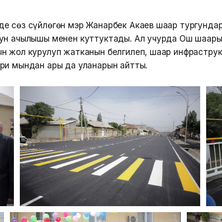
е сөз сүйлөгөн мэр Жанарбек Акаев шаар тургундар
ун ачылышы менен куттуктады. Ал учурда Ош шаар
н жол курулуп жатканын белгилеп, шаар инфрастру
ри мындан ары да уланарын айтты.