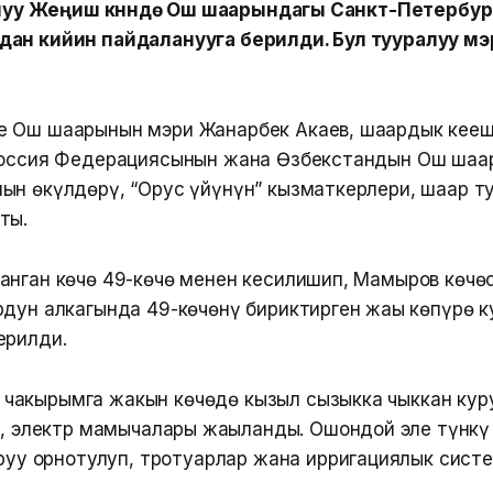
 Улуу Жеңиш күнүндө Ош шаарындагы Санкт-Петербург
дан кийин пайдаланууга берилди. Бул тууралуу м
 Ош шаарынын мэри Жанарбек Акаев, шаардык кеңеш
 Россия Федерациясынын жана Өзбекстандын Ош шаа
ын өкүлдөрү, “Орус үйүнүн” кызматкерлери, шаар т
ты.
анган көчө 49-көчө менен кесилишип, Мамыров көчө
дун алкагында 49-көчөнү бириктирген жаңы көпүрө к
ерилди.
р чакырымга жакын көчөдө кызыл сызыкка чыккан ку
 электр мамычалары жаңыланды. Ошондой эле түнкү
уу орнотулуп, тротуарлар жана ирригациялык сист