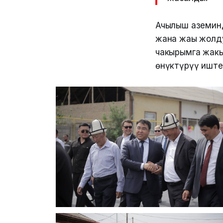
Ачылыш аземинд
жана жаңы жолд
чакырымга жакы
өнүктүрүү иште