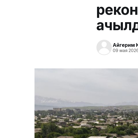
рекон
ачыл
Айгерим 
09 мая 2026