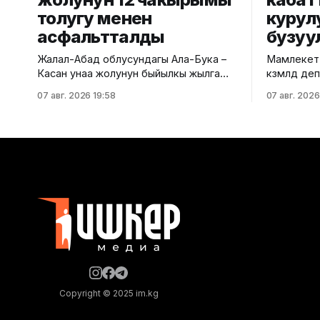
толугу менен
курул
асфальтталды
бузуу
Жалал-Абад облусундагы Ала-Бука –
Мамлекетт
Касан унаа жолунун быйылкы жылга
көзөмөлдөө
пландалган 5,5 чакырым тилкесине
региондук
07 авг. 2026 19:58
07 авг. 2026
асфальт-бетон төшөө иштери толугу
көп кабатт
менен аяктады. Транспорт жана
жүргүздү.
коммуникациялар министрлигинин
министрли
маалыматына ылайык, жол куруу
билдирди. Маалыматка ылайык
иштери №17 Жол эксплуатациялоо
текшерүү Б
мекемеси тарабынан белгиленген
дарегинде
графикке ылайык, курулуштун сапат
өткөрүлүп,
талаптарын сактоо менен жүргүзүлдү.
бузулганы
Аталган жолдун жалпы 12 чакырымына
Белгиленг
бекитилге
документа
жүргүзүлг
Copyright © 2025 im.kg