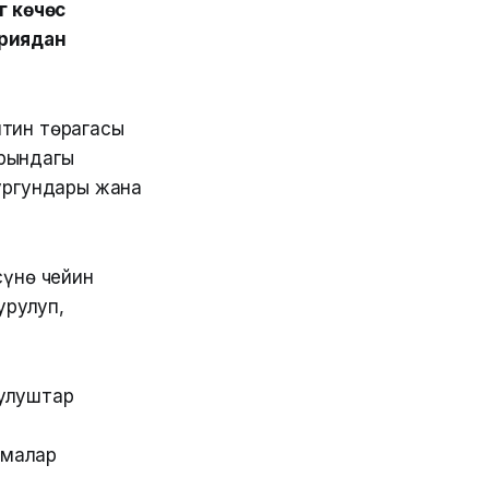
 көчөсү
эриядан
тин төрагасы
рындагы
ургундары жана
сүнө чейин
урулуп,
рулуштар
емалар