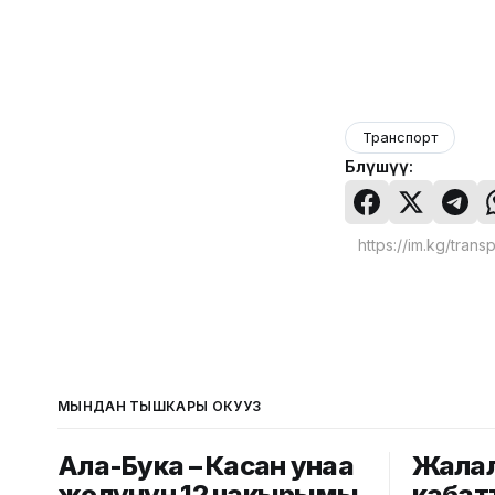
Транспорт
Бөлүшүү:
МЫНДАН ТЫШКАРЫ ОКУҢУЗ
Ала-Бука – Касан унаа
Жалал
жолунун 12 чакырымы
кабат