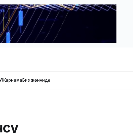
У
Жарнама
Биз жөнүндө
өсү