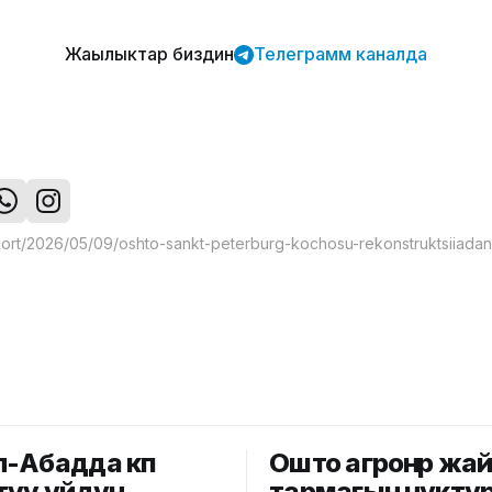
Жаңылыктар биздин
Телеграмм каналда
-Абадда көп
Ошто агроөнөр жа
туу үйдүн
тармагын өнүктү