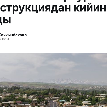
струкциядан кийин
ды
Качкынбекова
 16:51