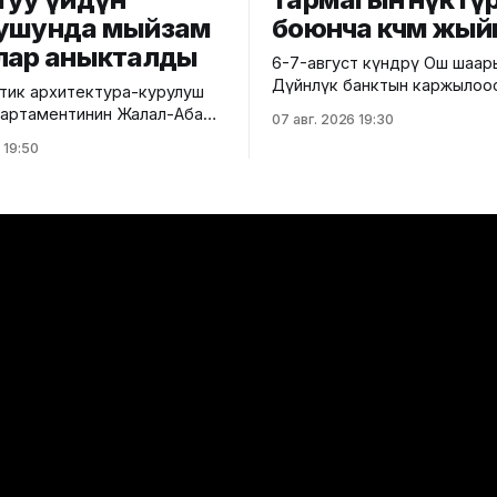
ушунда мыйзам
боюнча көчмө жый
лар аныкталды
6-7-август күндөрү Ош шаа
Дүйнөлүк банктын каржылоо
ик архитектура-курулуш
министрлик тарабынан ишк
 департаментинин Жалал-Абад
07 авг. 2026 19:30
ашырылып жаткан "Ош облу
 башкармалыгы шаардагы
 19:50
жана Ош шаарынын аймакты
уу турак жайга текшерүү
экономикалык өнүгүүсү" до
 Бул тууралуу Курулуш
алкагында Өндүрүмдүү өнөктө
гинин басма сөз кызматы
комитетинин көчмө жыйыны өтт
,
тууралуу Айыл чарба минис
айзаков көчөсү, 46
билдиришти. Жыйынга министрдин
 курулуп жаткан объектте
орун басары Мирбек Дүйше
 техникалык талаптардын
Комитеттин мүчөлөрү катышты. Кө
 аныкталды.
жыйындын
ендей, курулуш иштери
н долбоордук
циядан четтөө менен
өн. Ошондой эле