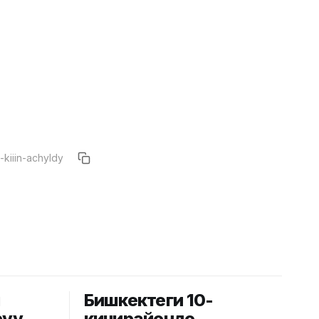
й
Бишкектеги 10-
рүү
кичирайондо