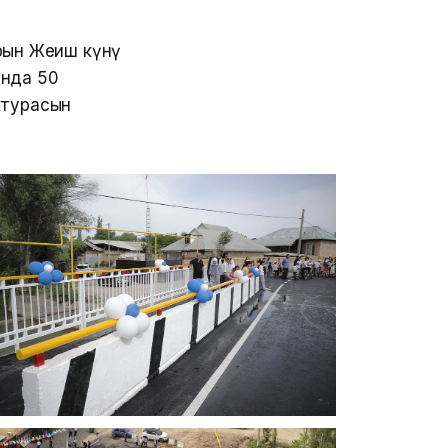
ын Жеңиш күнү
ында 50
ктурасын