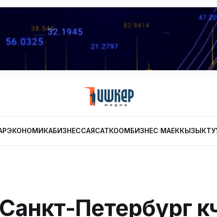
АР
ЭКОНОМИКА
БИЗНЕС
САЯСАТ
КООМ
БИЗНЕС МАЕК
КЫЗЫКТУ
Санкт-Петербург көч