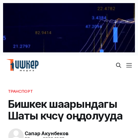
ТРАНСПОРТ
Бишкек шаарындагы
Шаты көчөсү оңдолууда
Сапар Акунбеков