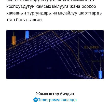
коопсуздугун камсыз кылууга жана борбор
калаанын тургундары үчүн ыңгайлуу шарттарды
түзүүгө багытталган.
Жаңылыктар биздин
Телеграмм каналда