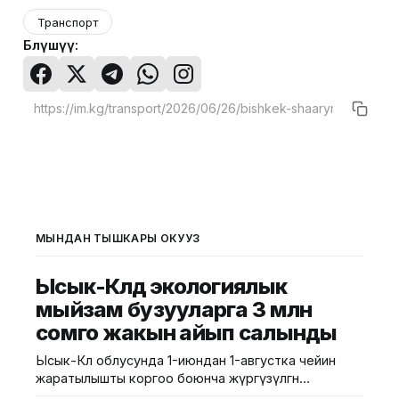
Транспорт
Бөлүшүү:
МЫНДАН ТЫШКАРЫ ОКУҢУЗ
Ысык-Көлдө экологиялык
мыйзам бузууларга 3 млн
сомго жакын айып салынды
Ысык-Көл облусунда 1-июндан 1-августка чейин
жаратылышты коргоо боюнча жүргүзүлгөн
рейддердин жыйынтыгында 185 административдик