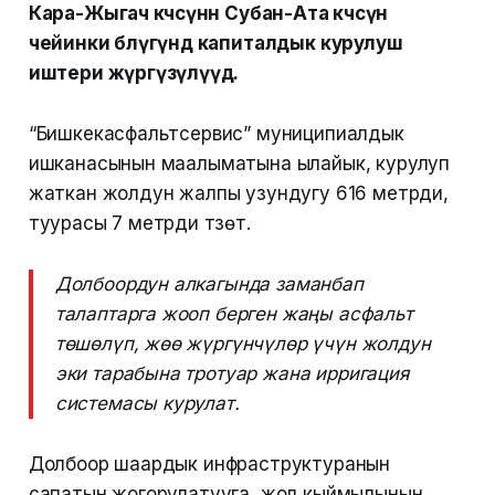
Кара-Жыгач көчөсүнөн Субан-Ата көчөсүнө
чейинки бөлүгүндө капиталдык курулуш
иштери жүргүзүлүүдө.
“Бишкекасфальтсервис” муниципиалдык
ишканасынын маалыматына ылайык, курулуп
жаткан жолдун жалпы узундугу 616 метрди,
туурасы 7 метрди түзөт.
Долбоордун алкагында заманбап
талаптарга жооп берген жаңы асфальт
төшөлүп, жөө жүргүнчүлөр үчүн жолдун
эки тарабына тротуар жана ирригация
системасы курулат.
Долбоор шаардык инфраструктуранын
сапатын жогорулатууга, жол кыймылынын