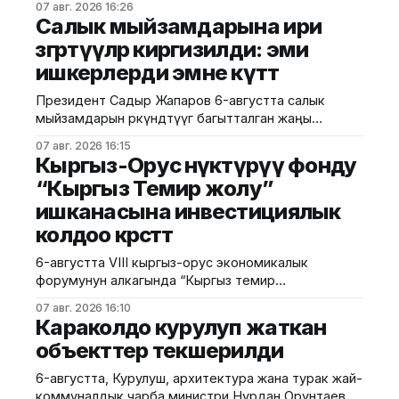
07 авг. 2026 16:26
протокол түзүлүп, 2 млн 94 миң сом өлчөмүндө айып
Салык мыйзамдарына ири
салынды. Жаратылыш ресурстары, экология жана
өзгөртүүлөр киргизилди: эми
техникалык көзөмөл министрлигинин басма сөз
ишкерлерди эмне күтөт
кызматынын маалыматына ылайык, эс алуу
жайлары, туристтик объектилер жана башка
Президент Садыр Жапаров 6-августта салык
чарбалык ишмердүүлүк жүргүзүлгөн аймактар
мыйзамдарын өркүндөтүүгө багытталган жаңы
көзөмөлгө
мыйзамга кол койду. Мамлекеттик салык кызматы
07 авг. 2026 16:15
билдиргендей, өзгөртүүлөр ишкерлер үчүн ыңгайлуу
Кыргыз-Орус өнүктүрүү фонду
шарттарды түзүүгө жана салыктык башкарууну
“Кыргыз Темир жолу”
жакшыртууга багытталган. Салык кызматынын
ишканасына инвестициялык
маалыматына караганда, жаңы мыйзамга ылайык
КРнын Салык кодексине төмөнкүдөй өзгөртүүлөр
колдоо көрсөтөт
киргизилди: 1) Креативдүү индустриялар
паркынын резиденттери үчүн 5 жылга бирдиктүү
6-августта VIII кыргыз-орус экономикалык
форумунун алкагында “Кыргыз темир
жолу” мамлекеттик ишканасы менен Кыргыз-
07 авг. 2026 16:10
Орус өнүктүрүү фонду инвестициялык
Караколдо курулуп жаткан
долбоорлорду ишке ашыруу боюнча эки
объекттер текшерилди
келишимге кол коюшту. Бул тууралуу аталган
ишканадан маалымдашты. Маалыматка караганда,
6-августта, Курулуш, архитектура жана турак жай-
келишимдерге “Кыргыз темир жолу”мамлекеттик
коммуналдык чарба министри Нурдан Орунтаев