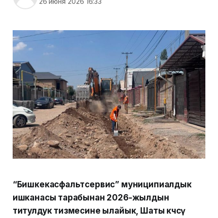
26 июня 2026 16:33
“Бишкекасфальтсервис” муниципиалдык
ишканасы тарабынан 2026-жылдын
титулдук тизмесине ылайык, Шаты көчөсү