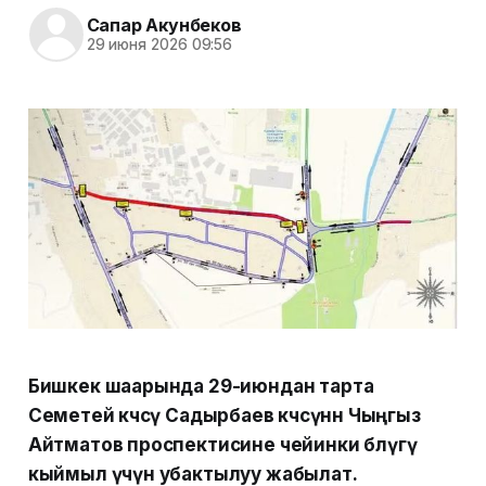
Сапар Акунбеков
29 июня 2026 09:56
Бишкек шаарында 29-июндан тарта
Семетей көчөсү Садырбаев көчөсүнөн Чыңгыз
Айтматов проспектисине чейинки бөлүгү
кыймыл үчүн убактылуу жабылат.