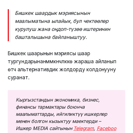
Бишкек шаардык мэриясынын
маалыматына ылайык, бул чектөөлөр
курулуш жана оңдоп-түзөө иштеринин
башталышына байланыштуу.
Бишкек шаарынын мэриясы шаар
тургундарынанмүмкүнчүлүккө жараша айланып
өтүүчү альтернативдик жолдорду колдонууну
суранат.
Кыргызстандын экономика, бизнес, 
финансы тармактары боюнча 
маалыматтарды, ийгиликтүү ишкерлер 
менен болгон кызыктуу маектерди – 
Ишкер MEDIA сайтынын 
Telegram
, 
Faceboo