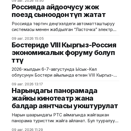
09 авг. 2026 15:50
байланыштуу Бажы кызматы жарандарды
Россияда айдоочусу жок
смартфон сатып алууда анын расмий түрдө өлкөгө
поезд сыноодон өтүп жатат
киргизилгенине жана каттоодон өткөнүнө көңүл
бурууга чакырууда. Бул талаптардын негизги
Россияда төртүнчү деңгээлдеги автоматташтыруу
максаты — уюлдук түзүлүштөрдүн мыйзамдуу
системасы менен жабдылган “Ласточка” электр
жүгүртүлүшүн камсыз кылуу, контрабандага бөгөт коюу
поездин сынай башташты. Сыноолор Москвадагы
жана керектөөчүлөрдүн укугун коргоо.
09 авг. 2026 15:05
борбордук шакек темир жолунда (МЦК) өткөрүлүп
Бостериде VIII Кыргыз-Россия
жатат. Бул тууралуу РИА-Новости маалымдады.
экономикалык форуму болуп
Билдирүүгө караганда, жаңы технологиянын өзгөчөлүгү
өттү
— поездди башкаруу үчүн анын ичинде машинисттин
болушу талап кылынбайт. Поезд өз алдынча
2026-жылдын 6-7-августунда Ысык-Көл
ылдамдап, тормоз басып, эшиктерди ачып-жабат.
облусунун Бостери айылында өткөн VIII Кыргыз-
Анын
Россия экономикалык форуму болуп өтту. Иш-
09 авг. 2026 13:17
чара Евразия өкмөттөр аралык кеңешинин
Нарындагы панорамада
жыйынынын алкагында уюштурулуп, ага
жайкы кинотеатр жана
Кыргызстан менен Россиянын мамлекеттик
балдар аянтчасы уюштурулат
органдарынын, бизнес ишканаларынын, өнүктүрүү
институттарынын жана эксперттик коомчулуктун
Нарын шаарындагы РТС аймагында жайгашкан
өкүлдөрү катышты. Форумдун биринчи күнүнүн
панорама туристтик жайга айланат. Бул тууралуу
жыйынтыгында бир катар келишимдерге кол
калаа мэриясынан билдиришти. Маалыматка
09 авг. 2026 11:29