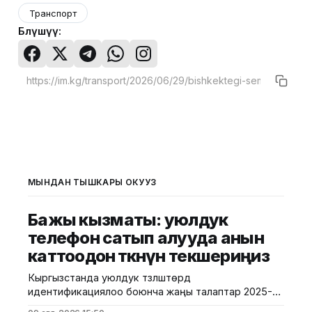
Транспорт
Бөлүшүү:
МЫНДАН ТЫШКАРЫ ОКУҢУЗ
Бажы кызматы: уюлдук
телефон сатып алууда анын
каттоодон өткөнүн текшериңиз
Кыргызстанда уюлдук түзүлүштөрдү
идентификациялоо боюнча жаңы талаптар 2025-
жылдын август айынан тартып күчүнө кирген. Ушуга