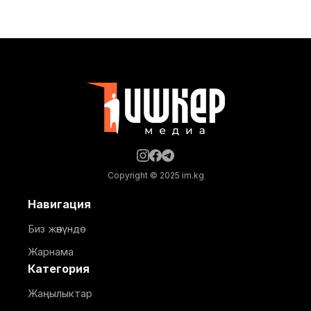
ылайык, Нарындын мэри Жылдызбек Беккелдиев
"Сапат курулуш" ЖЧКсынын жетекчиси Валихан
Жолбулаков менен жолугушуп, алдыдагы иштерди
талкуулады. Долбоор сынак шартында жеке
ишкерге пайдаланууга берилип, аймакта жайкы
кинотеатр, сүрөт бурчу, балдар үчүн оюн аянтчасы
жана
Copyright © 2025 im.kg
Навигация
Биз жөнүндө
Жарнама
Категория
Жаңылыктар