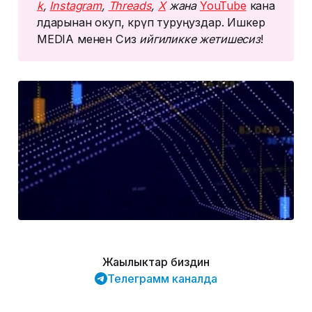
k
, 
Instagram
, 
Threads
, 
Х
 жана 
YouTube
кана
лдарынан окуп, көрүп туруңуздар. Ишкер
MEDIA менен Сиз
 ийгиликке жетишесиз
!
Жаңылыктар биздин
Телеграмм каналда