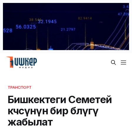
ТРАНСПОРТ
Бишкектеги Семетей
көчөсүнүн бир бөлүгү
жабылат