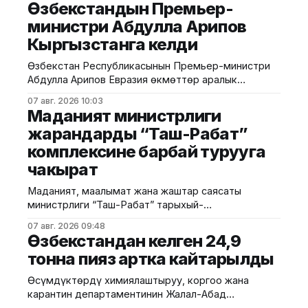
Өзбекстандын Премьер-
ылайык, жолугушууга Россия Федерациясынын
министри Абдулла Арипов
финансы министринин орун басары — статс-катчы
Кыргызстанга келди
Алексей Сазанов, Федералдык салык кызматынын
жетекчисинин орун басары Александр Егоричев,
Өзбекстан Республикасынын Премьер-министри
ошондой эле Федералдык бажы кызматынын
Абдулла Арипов Евразия өкмөттөр аралык
өкүлдөрү катышты. Жолугушуунун жүрүшүндө
кеңешинин кезектеги жыйынына катышуу үчүн
Александр Егоричев
07 авг. 2026 10:03
Кыргыз Республикасына келди. Бул тууралуу
Маданият министрлиги
Өкмөттүн басма сөз кызматынан билдиришти.
жарандарды “Таш-Рабат”
"Ысык-Көл" эл аралык аэропортунан Өзбекстан
комплексине барбай турууга
Республикасынын Премьер-министри Абдулла
Ариповду Министрлер Кабинетинин Төрагасынын
чакырат
орун басары Эрлист Акунбеков тосуп алды.
Белгилей кетсек, үстүбүздөгү жылдын
Маданият, маалымат жана жаштар саясаты
министрлиги “Таш-Рабат” тарыхый-
архитектуралык комплексинин аймагында
07 авг. 2026 09:48
жүргүзүлүп жаткан оңдоо иштерине байланыштуу
Өзбекстандан келген 24,9
жарандарга, туристтерге, туризм тармагынын
тонна пияз артка кайтарылды
өкүлдөрүнө жана жалпыга маалымдоо
каражаттарына кайрылуу кылды. Учурда
Өсүмдүктөрдү химиялаштыруу, коргоо жана
комплекстин аймагында 2023–2027-жылдарга
карантин департаментинин Жалал-Абад
карата “Көөнө тарых сырлары” мамлекеттик
башкармалыгы тарабынан "Кең-Сай автожолу"