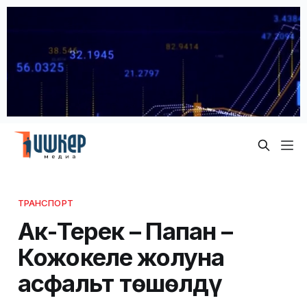
ТРАНСПОРТ
Ак-Терек – Папан –
Кожокелең жолуна
асфальт төшөлдү