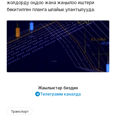
жолдорду оңдоо жана жаңылоо иштери
бекитилген планга ылайык улантылууда.
Жаңылыктар биздин
Телеграмм каналда
Транспорт