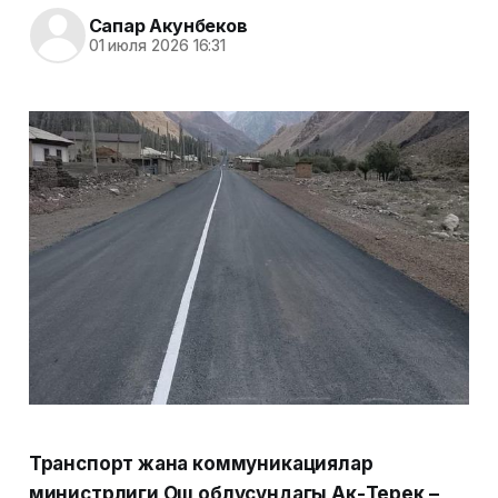
Сапар Акунбеков
01 июля 2026 16:31
Транспорт жана коммуникациялар
министрлиги Ош облусундагы Ак-Терек –