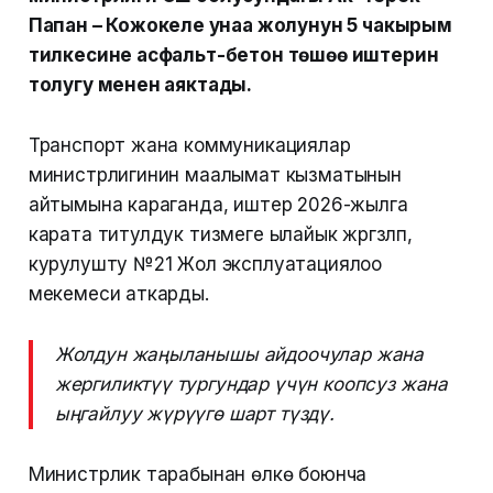
Папан – Кожокелең унаа жолунун 5 чакырым
тилкесине асфальт-бетон төшөө иштерин
толугу менен аяктады.
Транспорт жана коммуникациялар
министрлигинин маалымат кызматынын
айтымына караганда, иштер 2026-жылга
карата титулдук тизмеге ылайык жүргүзүлүп,
курулушту №21 Жол эксплуатациялоо
мекемеси аткарды.
Жолдун жаңыланышы айдоочулар жана
жергиликтүү тургундар үчүн коопсуз жана
ыңгайлуу жүрүүгө шарт түздү.
Министрлик тарабынан өлкө боюнча