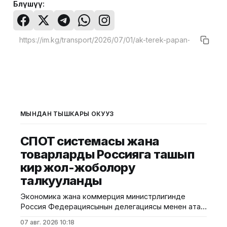
Бөлүшүү:
МЫНДАН ТЫШКАРЫ ОКУҢУЗ
СПОТ системасы жана
товарларды Россияга ташып
кирүү жол-жоболору
талкууланды
Экономика жана коммерция министрлигинде
Россия Федерациясынын делегациясы менен ата
мекендик жеңил өнөр жай тармагынын өкүлдөрүнүн
07 авг. 2026 10:18
жолугушуусу өттү. Ведомствонун маалыматына