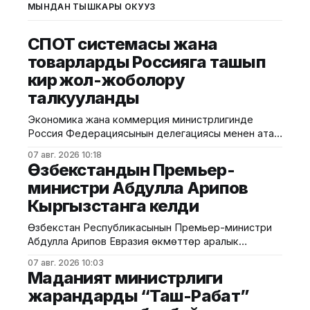
МЫНДАН ТЫШКАРЫ ОКУҢУЗ
СПОТ системасы жана
товарларды Россияга ташып
кирүү жол-жоболору
талкууланды
Экономика жана коммерция министрлигинде
Россия Федерациясынын делегациясы менен ата
мекендик жеңил өнөр жай тармагынын өкүлдөрүнүн
07 авг. 2026 10:18
жолугушуусу өттү. Ведомствонун маалыматына
Өзбекстандын Премьер-
ылайык, жолугушууга Россия Федерациясынын
министри Абдулла Арипов
финансы министринин орун басары — статс-катчы
Кыргызстанга келди
Алексей Сазанов, Федералдык салык кызматынын
жетекчисинин орун басары Александр Егоричев,
Өзбекстан Республикасынын Премьер-министри
ошондой эле Федералдык бажы кызматынын
Абдулла Арипов Евразия өкмөттөр аралык
өкүлдөрү катышты. Жолугушуунун жүрүшүндө
кеңешинин кезектеги жыйынына катышуу үчүн
Александр Егоричев
07 авг. 2026 10:03
Кыргыз Республикасына келди. Бул тууралуу
Маданият министрлиги
Өкмөттүн басма сөз кызматынан билдиришти.
жарандарды “Таш-Рабат”
"Ысык-Көл" эл аралык аэропортунан Өзбекстан