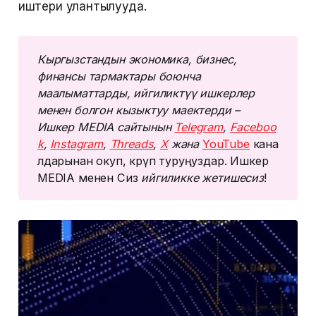
иштери улантылууда.
Кыргызстандын экономика, бизнес, 
финансы тармактары боюнча 
маалыматтарды, ийгиликтүү ишкерлер 
менен болгон кызыктуу маектерди – 
Ишкер MEDIA сайтынын 
Telegram
, 
Faceboo
k
, 
Instagram
, 
Threads
, 
Х
 жана 
YouTube
кана
лдарынан окуп, көрүп туруңуздар. Ишкер
MEDIA менен Сиз
 ийгиликке жетишесиз
!