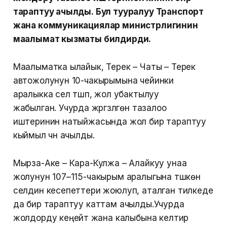
тараптуу ачылды. Бул тууралуу Транспорт
жана коммуникациялар министрлигинин
маалымат кызматы билдирди.
Маалыматка ылайык, Терек – Чаты – Терек
автожолунун 10-чакырымына чейинки
аралыкка сел түшүп, жол убактылуу
жабылган. Учурда жүргүзүлгөн тазалоо
иштеринин натыйжасында жол бир тараптуу
кыймыл үчүн ачылды.
Мырза-Аке – Кара-Кулжа – Алайкуу унаа
жолунун 107–115-чакырым аралыгына түшкөн
селдин кесепеттери жоюлуп, аталган тилкеде
да бир тараптуу каттам ачылды.Учурда
жолдорду кеңейтүү жана калыбына келтирүү