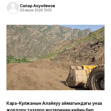
Сапар Акунбеков
02 июля 2026 13:05
Кара-Кулжанын Алайкуу аймагындагы унаа
жолдору тазалоо иштеринен кийин бир