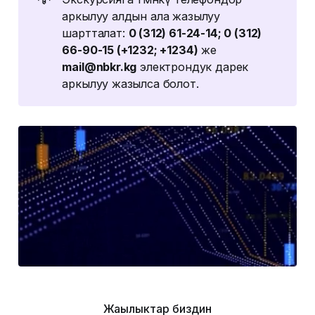
аркылуу алдын ала жазылуу
шартталат:
0 (312) 61-24-14; 0 (312) 
66-90-15 (+1232; +1234)
же
mail@nbkr.kg
электрондук дарек
аркылуу жазылса болот.
Жаңылыктар биздин