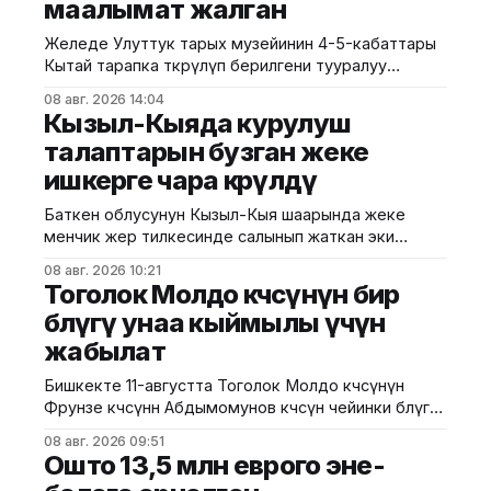
маалымат жалган
Желеде Улуттук тарых музейинин 4-5-кабаттары
Кытай тарапка өткөрүлүп берилгени тууралуу
тараган маалыматтын чындыкка дал келбесин
08 авг. 2026 14:04
Маданият, маалымат жана жаштар саясаты
Кызыл-Кыяда курулуш
министрлиги билдирди. Министрликтин
талаптарын бузган жеке
маалыматына караганда, музейдин эч бир бөлүгү
ишкерге чара көрүлдү
чет өлкөлүк мекемелерге менчикке, ижарага же
туруктуу пайдаланууга берилген эмес.
Баткен облусунун Кызыл-Кыя шаарында жеке
Белгилегендей, “Гармония сулуулукту жаратат:
менчик жер тилкесинде салынып жаткан эки
Байыркы Кытай цивилизациясынын көркөм өнөр
кабаттуу соода борборунун курулушунда мыйзам
08 авг. 2026 10:21
бузуулар аныкталды. Бул тууралуу Курулуш,
Тоголок Молдо көчөсүнүн бир
архитектура жана турак жай-коммуналдык чарба
бөлүгү унаа кыймылы үчүн
министрлигинин басма сөз кызматы билдирди.
жабылат
Маалыматка ылайык, Кулатов көчөсүндө жайгашкан
объекттеги иштер тиешелүү уруксат берүүчү
Бишкекте 11-августта Тоголок Молдо көчөсүнүн
жана долбоордук документтер таризделбестен
Фрунзе көчөсүнөн Абдымомунов көчөсүнө чейинки бөлүгү
жүргүзүлгөн. Жер казууда
унаа кыймылы үчүн убактылуу жабылат. Калаа
08 авг. 2026 09:51
мэриясынын билдиришкендей, аталган тилкеде
Ошто 13,5 млн еврого эне-
бул убакта курулуш иштери жүргүзүлөт. Ал эми