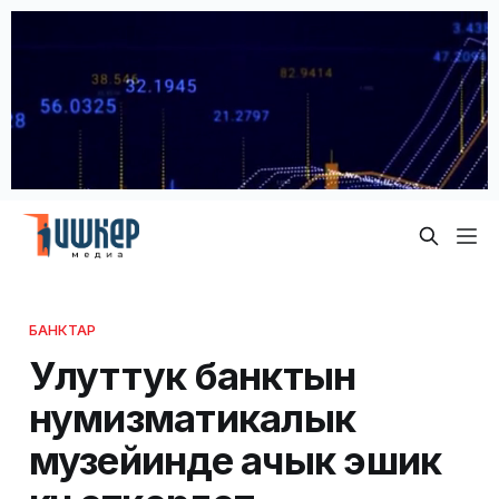
БАНКТАР
Улуттук банктын
нумизматикалык
музейинде ачык эшик