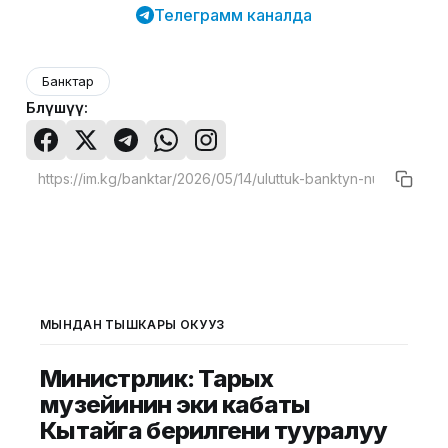
Телеграмм каналда
Банктар
Бөлүшүү:
МЫНДАН ТЫШКАРЫ ОКУҢУЗ
Министрлик: Тарых
музейинин эки кабаты
Кытайга берилгени тууралуу