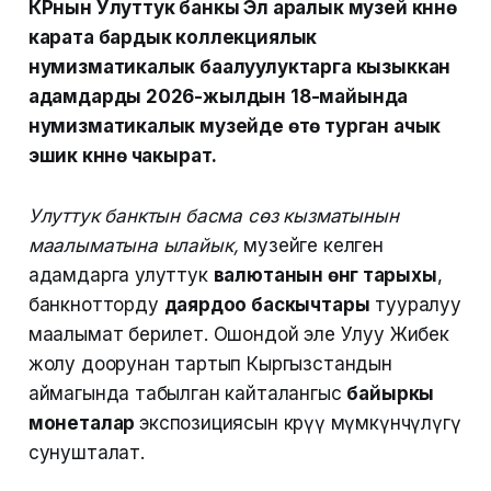
КРнын Улуттук банкы Эл аралык музей күнүнө
карата бардык коллекциялык
нумизматикалык баалуулуктарга кызыккан
адамдарды 2026-жылдын 18-майында
нумизматикалык музейде өтө турган ачык
эшик күнүнө чакырат.
Улуттук банктын басма сөз кызматынын
маалыматына ылайык,
музейге келген
адамдарга улуттук
валютанын өнүгүү тарыхы
,
банкнотторду
даярдоо баскычтары
тууралуу
маалымат берилет. Ошондой эле Улуу Жибек
жолу доорунан тартып Кыргызстандын
аймагында табылган кайталангыс
байыркы
монеталар
экспозициясын көрүү мүмкүнчүлүгү
сунушталат.