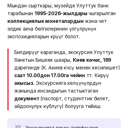
Мындан сырткары, музейде Улуттук банк
тарабынан
1995-2026-жылдары
чыгарылган
коллекциялык монеталардын
жана чет
элдик акча белгилеринин үлгүлөрүнүн
экспозицияларын көрүүгө болот.
Билдирүүгө караганда, экскурсия Улуттук
банктын Бишкек шаары,
Киев көчөсү, 189
дарегинде (К. Акиев көчөсү менен кесилишет)
саат 10.00дон 17.00гө чейин
өтөт. Кирүү
акысыз.
Экскурсияга келүүчүлөрдүн
жанында инсандыгын тастыктаган
документ
(паспорт, студенттик билет,
айдоочулук күбөлүгү) болууга тийиш.
💡
Экскурсияга төмөнкү телефондор