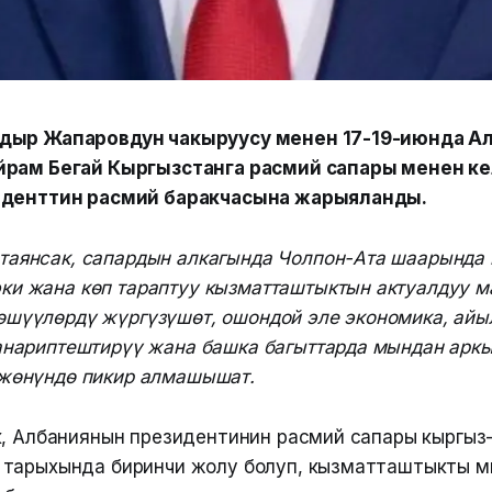
дыр Жапаровдун чакыруусу менен 17-19-июнда А
йрам Бегай Кыргызстанга расмий сапары менен ке
иденттин расмий баракчасына жарыяланды.
таянсак, сапардын алкагында Чолпон-Ата шаарында
ки жана көп тараптуу кызматташтыктын актуалдуу 
шүүлөрдү жүргүзүшөт, ошондой эле экономика, айыл
анариптештирүү жана башка багыттарда мындан аркы
 жөнүндө пикир алмашышат.
к, Албаниянын президентинин расмий сапары кыргыз
 тарыхында биринчи жолу болуп, кызматташтыкты м