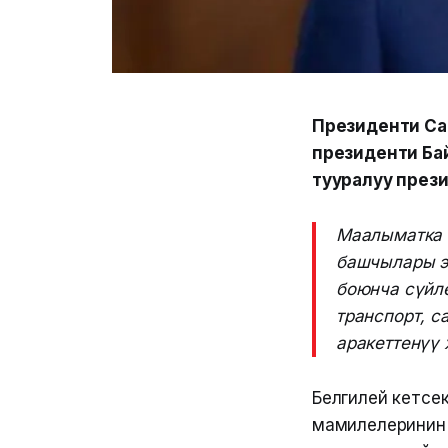
Президенти Са
президенти Ба
тууралуу през
Маалыматка 
башчылары э
боюнча сүйлө
транспорт, с
аракеттенүү
Белгилей кетсе
мамилелеринин