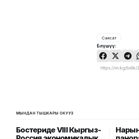
Саясат
Бөлүшүү:
МЫНДАН ТЫШКАРЫ ОКУҢУЗ
Бостериде VIII Кыргыз-
Нары
Россия экономикалык
панор