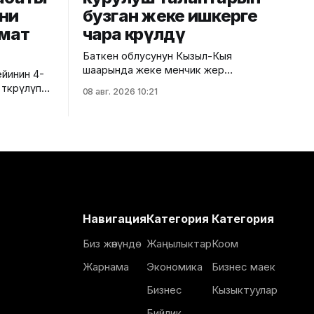
ни
бузган жеке ишкерге
мат
чара көрүлдү
Баткен облусунун Кызыл-Кыя
шаарында жеке менчик жер
йинин 4-
тилкесинде салынып жаткан эки
ткөрүлүп
08 авг. 2026 10:21
кабаттуу соода борборунун
курулушунда мыйзам бузуулар
 келбесин
аныкталды. Бул тууралуу Курулуш,
жаштар
архитектура жана турак жай-
рди.
коммуналдык чарба министрлигинин
на
басма сөз кызматы билдирди.
бөлүгү чет
Маалыматка ылайык, Кулатов көчөсүндө
ке,
жайгашкан объекттеги иштер
ланууга
тиешелүү уруксат берүүчү жана
Навигация
Категория
Категория
долбоордук документтер
улуулукту
таризделбестен жүргүзүлгөн. Жер
Биз жөнүндө
Жаңылыктар
Коом
казууда
Жарнама
Экономика
Бизнес маек
Бизнес
Кызыктуулар
Бийлик