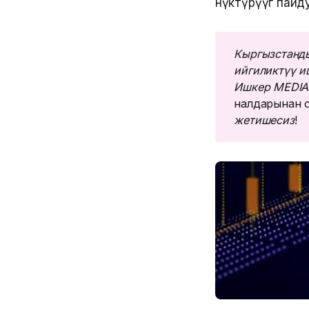
өнүктүрүүгө пайд
Кыргызстанды
ийгиликтүү и
Ишкер MEDIA
налдарынан о
жетишесиз
!