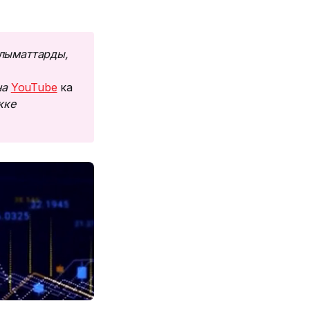
лыматтарды, 
а 
YouTube
ка
ке 