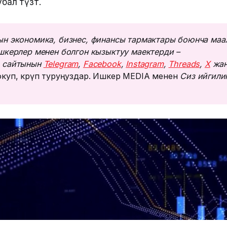
убал түзөт.
н экономика, бизнес, финансы тармактары боюнча маа
шкерлер менен болгон кызыктуу маектерди – 
 сайтынын 
Telegram
, 
Facebook
, 
Instagram
, 
Threads
, 
Х
 жан
куп, көрүп туруңуздар. Ишкер MEDIA менен
Сиз ийгилик