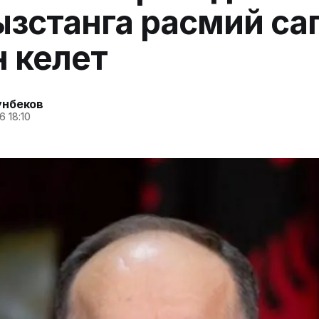
зстанга расмий са
 келет
унбеков
6 18:10