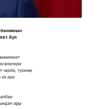
лбаниянын
лет. Бул
 мамлекет
маселелери
 чарба, туризм,
 өз ара
-албан
ындан ары