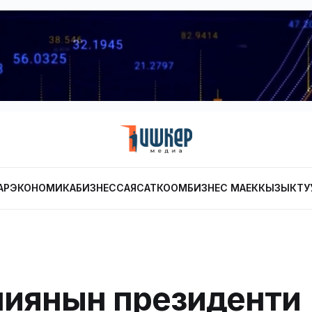
АР
ЭКОНОМИКА
БИЗНЕС
САЯСАТ
КООМ
БИЗНЕС МАЕК
КЫЗЫКТУ
иянын президенти