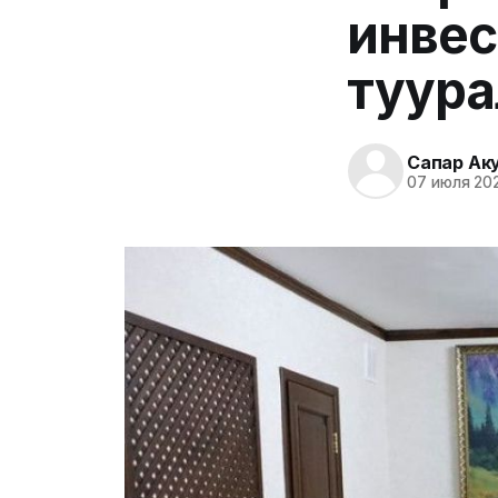
инве
туура
Сапар Ак
07 июля 202