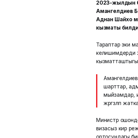
2023-жылдын 6
Амангелдиев Б
Аднан Шайхо м
кызматы билди
Тараптар эки м
келишимдерди ж
кызматташтыгын өн
Амангелдиев 
шарттар, ад
мыйзамдар, 
жүргүзүлүп ж
Министр ошондо
визасыз кирүү ре
ортосундагы би