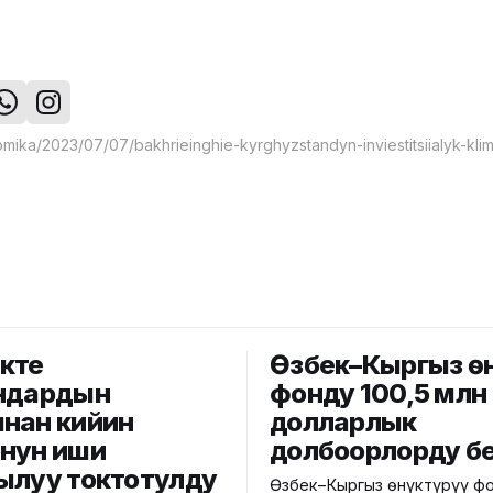
кте
Өзбек–Кыргыз өнүкт
ндардын
фонду 100,5 млн
нан кийин
долларлык
нун иши
долбоорлорду б
ылуу токтотулду
Өзбек–Кыргыз өнүктүрүү ф