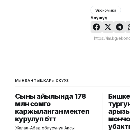
Экономика
Бөлүшүү:
МЫНДАН ТЫШКАРЫ ОКУҢУЗ
Сыны айылында 178
Бишке
млн сомго
тургу
каржыланган мектеп
арызы
курулуп бүттү
мончо
убакт
Жалал-Абад облусунун Аксы