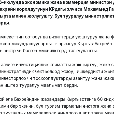
-июлунда экономика жана коммерция министри 
ахрейн королдугунун КРдагы элчиси Мохаммед Г
ырза менен жолугушту. Бул тууралуу министрлик
рди.
амлекеттин ортосунда визиттерди уюштуруу жана 
ана макулдашууларды түзүү аркылуу Кыргыз-Бахрейн
үктүрүү үчүн болгон мүмкүнчүлүктөрдү талкуулашты.
элчиге инвестициялык климатты жакшыртуу, жеке секто
министративдик чектөөлөрдү жоюу, ишкердикти жөнг
инвесторлор үчүн тоскоолдуктарды азайтуу жана жа
аткан иштер тууралуу маалымат берди.
й эле Бахрейндин жарандары Кыргызстанга 60 күндү
жими бар экенин, бул туризм тармагын өнүктүрүүгө жана
р туугандык мамилелерди чыңдоого шарт түзөрүн ма