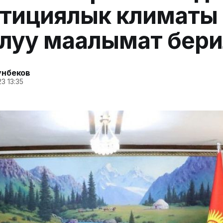
стициялык климаты
луу маалымат бер
унбеков
3 13:35