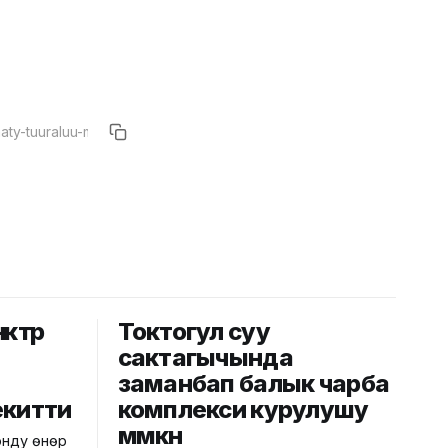
үрүү
Токтогул суу
сактагычында
заманбап балык чарба
екитти
комплекси курулушу
мүмкүн
онду өнөр