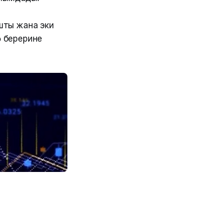
шты жана эки
ө берерине