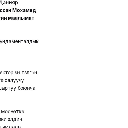
Данияр
ассан Мохамед
тин маалымат
фундаменталдык
р үчүн түзүлгөн
ө салуучу
кшыртуу боюнча
к мөөнөткө
 эки элдин
алымдады.