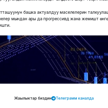
тташуунун башка актуалдуу маселелерин талкуула
лер мындан ары да прогрессивдүү жана жемиштүү өнүг
ишти.
Жаңылыктар биздин
Телеграмм каналда