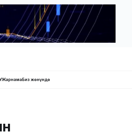
У
Жарнама
Биз жөнүндө
ын