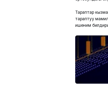
Тараптар кызма
тараптуу мамиле
ишеним билдир