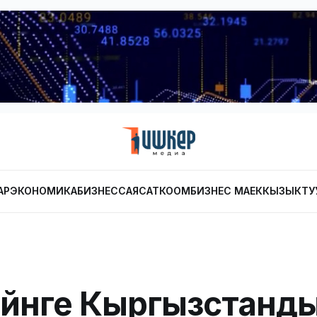
АР
ЭКОНОМИКА
БИЗНЕС
САЯСАТ
КООМ
БИЗНЕС МАЕК
КЫЗЫКТУ
йнге Кыргызстанд