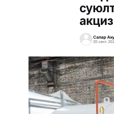
суюлт
акциз
Сапар Ак
20 сент. 202