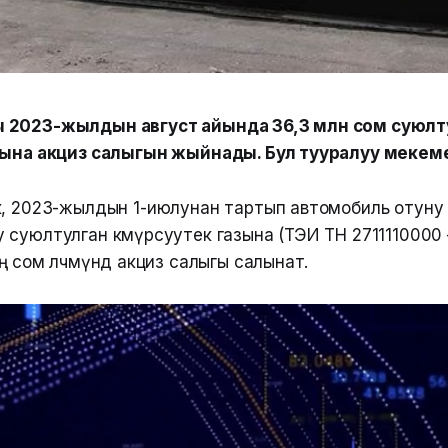
 2023-жылдын август айында 36,3 млн сом суюлт
зына акциз салыгын жыйнады. Бул тууралуу мекем
к, 2023-жылдын 1-июлунан тартып автомобиль отуну
суюлтулган көмүрсуутек газына (ТЭИ ТН 2711110000 
 сом өлчөмүндө акциз салыгы салынат.