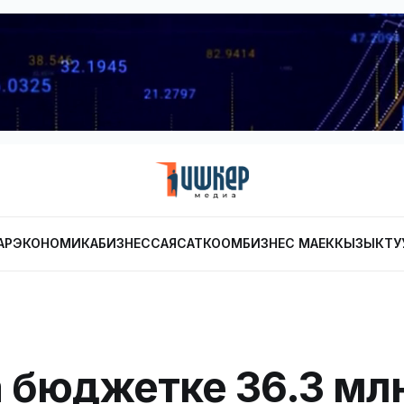
АР
ЭКОНОМИКА
БИЗНЕС
САЯСАТ
КООМ
БИЗНЕС МАЕК
КЫЗЫКТУ
а бюджетке 36.3 мл