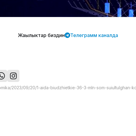
Жаңылыктар биздин
Телеграмм каналда