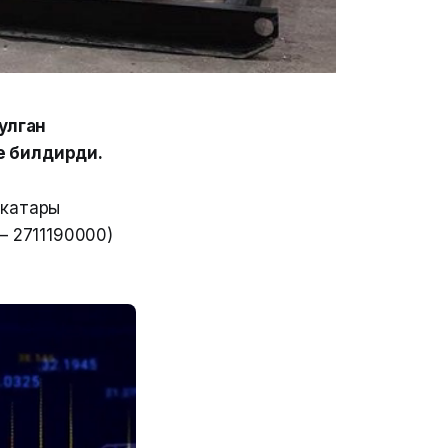
улган
е билдирди.
 катары
– 2711190000)