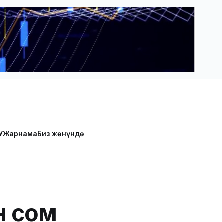
У
Жарнама
Биз жөнүндө
н сом