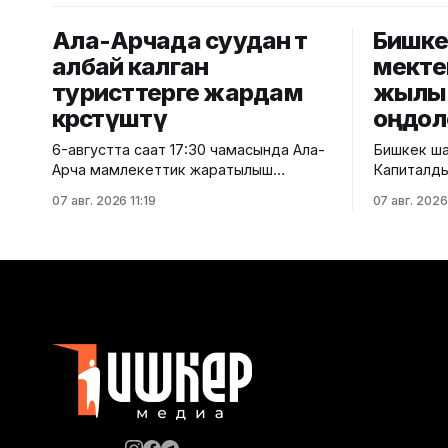
Ала-Арчада суудан өтө
Бишке
албай калган
мекте
туристтерге жардам
жылын
көрсөтүштү
оңдол
6-августта саат 17:30 чамасында Ала-
Бишкек ш
Арча мамлекеттик жаратылыш
Капиталды
паркынын аймагында Нидерланддын
тарабынан
07 авг. 2026 11:19
07 авг. 2026
эки жараны аккан суудан өтө албай
жайгашка
калышкан. Өзгөчө кырдаалдар
жалпы бил
министрлигинен билдиришкендей,
имаратынд
окуя тууралуу маалымат түшөрү менен
иштери уланууда. Му
парктагы "Эдельвейс" куткаруу
маалыматы
кошуунунун кызматкерлери ыкчам
имараты 1
түрдө жерине барып, туристтерди
окуучуга 
коопсуз аймакка чыгарышты. ӨКМ
берилгенд
жарандарды жана туристтерди
жолу капи
тоолуу аймактарга
2025-2026
1682 окуу