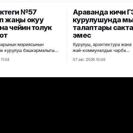
ктеги №57
Араванда кичи 
п жаңы окуу
курулушунда м
а чейин толук
талаптары сакт
от
эмес
аарынын мэриясынын
Курулуш, архитектура жана
к курулуш башкармалыгы
жай-коммуналдык чарба
 Ленин районунда
министрлигине караштуу
 11:04
07 авг. 2026 10:49
н №57 муниципалдык орто
Мамлекеттик архитектура-
им берүү мектебинин
контролдоо департаментин
а капиталдык оңдоо
региондук башкармалыгы а
ниципалитеттин
курулуш объектилерине ту
на ылайык, мектептин
көзөмөл жүргүзүүдө. Министрликтин
962-жылы курулуп, 920
маалыматына ылайык, көзөмөл
ылайыкталган. Пайдаланууга
чараларынын алкагында Ара
ен бери имаратта биринчи
районунун Керме-Тоо айыл өк
талдык оңдоо жүргүзүлүүдө.
караштуу Кичи-Алай айылы
-окуу жылында мектепте
Турук дарыясында курулуп 
чу билим
кичи ГЭСтин курулушунда 
бузуу фактылары