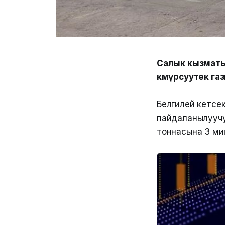
Салык кызматы
көмүрсуутек га
Белгилей кетсе
пайдаланылуучу 
тоннасына 3 миң