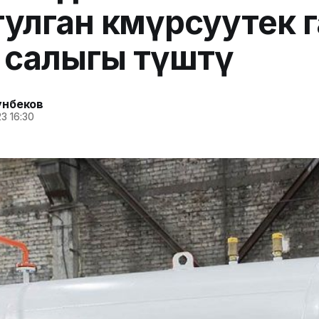
улган көмүрсуутек 
 салыгы түштү
унбеков
3 16:30