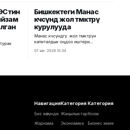
ГЭСтин
Бишкектеги Манас
ыйзам
көчөсүндө жол өтмөктөрү
алган
курулууда
Манас көчөсүндөгү жол өтмөктөрүн
капиталдык оңдоо иштери
 турак
уланууда. Бул тууралуу Бишкек
07 авг. 2026 10:34
шаардык мэриясынан билдиришти.
Маалыматка ылайык, долбоордун
курулуш
алкагында жол өтмөктөрдүн дубалдары
ин Ош
жана колонналары заманбап HPL
ймактагы
панелдери менен капталып, шып
руктуу
бөлүктөрү алюминий рейкалары менен
жасалууда. Ошондой эле заманбап
 иш-
архитектуралык жарыктандыруу
ван
системасын орнотуу каралган. Учурда
мөтүнө
Навигация
Категория
Категория
HPL панелдерин орнотуу, алюминий
ндагы
рейкаларын монтаждоо жана
жаткан
Биз жөнүндө
Жаңылыктар
Коом
мыйзам
Жарнама
Экономика
Бизнес маек