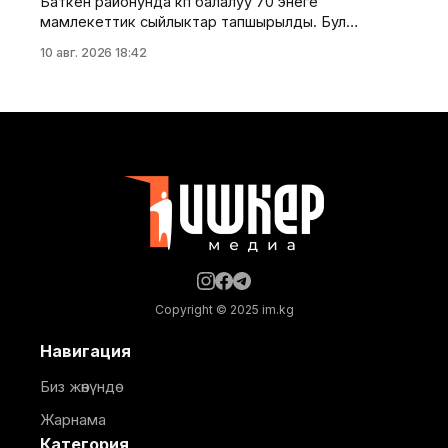
Баткен районунда көп балалуу 70 энеге
мамлекеттик сыйлыктар тапшырылды. Бул
тууралуу Баткен райондук мамлекеттик
10 авг. 2026 18:42
администрациясынан билдиришти. Салтанатта 36
энеге "Баатыр эне" ордени, ал эми 34 энеге "Эне
даңкы" медалы тапшырылды. Иш-чарага
президенттин Баткен облусундагы ыйгарым
укуктуу өкүлүнүн орун басары Максатай
Каримбердиева, Баткен районунун акиминин орун
Copyright © 2025 im.kg
Навигация
Биз жөнүндө
Жарнама
Категория