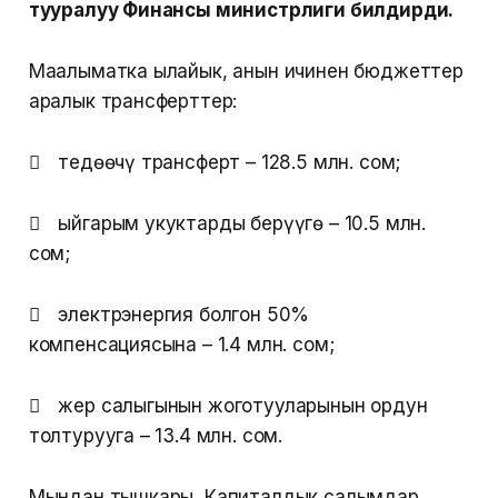
тууралуу Финансы министрлиги билдирди.
Маалыматка ылайык, анын ичинен бюджеттер
аралык трансферттер:
 теңдөөчү трансферт – 128.5 млн. сом;
 ыйгарым укуктарды берүүгө – 10.5 млн.
сом;
 электрэнергия болгон 50%
компенсациясына – 1.4 млн. сом;
 жер салыгынын жоготууларынын ордун
толтурууга – 13.4 млн. сом.
Мындан тышкары, Капиталдык салымдар