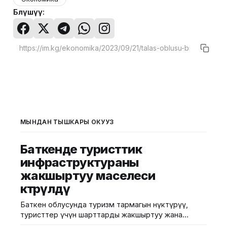
Бөлүшүү:
МЫНДАН ТЫШКАРЫ ОКУҢУЗ
Баткенде туристтик
инфраструктураны
жакшыртуу маселеси
көтөрүлдү
Баткен облусунда туризм тармагын өнүктүрүү,
туристтер үчүн шарттарды жакшыртуу жана
инфраструктураны өркүндөтүү маселелери