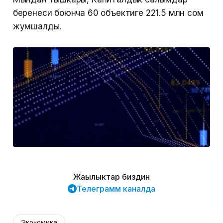
беренеси боюнча 60 объектиге 221.5 млн сом
жумшалды.
Жаңылыктар биздин
Телеграмм каналда
Экономика