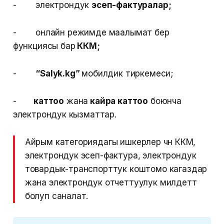
- электрондук
эсеп-фактуралар;
- онлайн режимде маалымат берүү
функциясы бар
ККМ;
-
“Salyk.kg”
мобилдик тиркемеси;
-
каттоо
жана
кайра каттоо
боюнча
электрондук кызматтар.
Айрым категориядагы ишкерлер үчүн ККМ,
электрондук эсеп-фактура, электрондук
товардык-транспорттук коштомо кагаздар
жана электрондук отчеттуулук милдеттүү
болуп саналат.