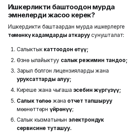
Ишкерликти баштоодон мурда
эмнелерди жасоо керек?
Ишкердикти баштаардан мурда ишкерлерге
төмөнкү кадамдарды аткаруу
сунушталат:
Салыктык
каттоодон өтүү;
Өзүнө ылайыктуу
салык режимин тандоо;
Зарыл болгон лицензияларды жана
уруксаттарды алуу;
Киреше жана чыгаша
эсебин жүргүзүү;
Салык төлөө
жана
отчет тапшыруу
мөөнөттөрүн
үйрөнүү
;
Салык кызматынын
электрондук
сервисине туташуу.