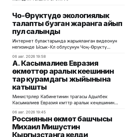
Чоң-Өрүктүдө экологиялык
талапты бузган жаранга айып
пул салынды
Интернет булактарында жарыяланган видеонун
негизинде Ысык-Көл облусунун Чоң-Өрүктү
айылында таштанды калдыктарын белгиленбеген
06 авг. 2026 19:58
жерге төгүү фактысы аныкталды. Бул тууралуу
А. Касымалиев Евразия
Жаратылыш ресурстары, экология жана
өкмөттөр аралык кеңешинин
техникалык көзөмөл министрлигинен билдиришти.
тар курамдагы жыйынына
Маалыматка ылайык, Экологиялык жана
техникалык көзөмөл кызматынын Ысык-Көл
катышты
регионалдык башкармалыгынын тескөөчүлөрү
жүргүзгөн текшерүүдө экологиялык талаптарды
Министрлер Кабинетинин төрагасы Адылбек
бузган жаран аныкталган. Жыйынтыгында "Укук
Касымалиев Евразия өкмөттөр аралык кеңешинин
(ЕӨАК) тар курамдагы жыйынына катышты. Бул
06 авг. 2026 19:45
тууралуу Өкмөттүн басма сөз кызматынан
Россиянын өкмөт башчысы
билдиришти. Жыйындын алдында ЕАЭБге мүчө
Михаил Мишустин
мамлекеттердин өкмөт башчыларын расмий тосуп
Кыргызстанга келди
алуу аземи жана биргелешкен сүрөткө түшүү иш-