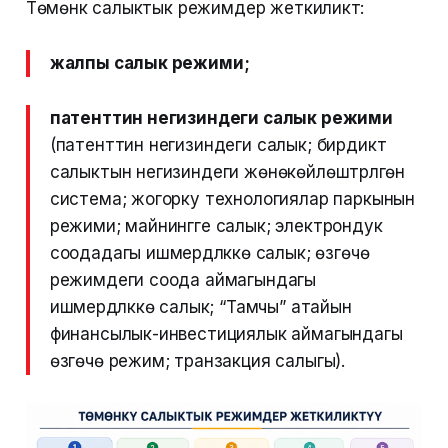
Төмөнкү салыктык режимдер жеткиликтүү:
жалпы салык режими;
патенттин негизиндеги салык режими
(патенттин негизиндеги салык; бирдиктүү
салыктын негизиндеги жөнөкөйлөштүрүлгөн
система; жогорку технологиялар паркынын
режими; майнингге салык; электрондук
соодадагы ишмердүүлүккө салык; өзгөчө
режимдеги соода аймагындагы
ишмердүүлүккө салык; “Тамчы” атайын
финансылык-инвестициялык аймагындагы
өзгөчө режим; транзакция салыгы).