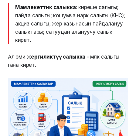
Мамлекеттик салыкка:
киреше салыгы;
пайда салыгы; кошумча нарк салыгы (КНС);
акциз салыгы; жер казынасын пайдалануу
салыктары; сатуудан алынуучу салык
кирет.
Ал эми ж
ергиликтүү салыкка -
мүлк салыгы
гана кирет.