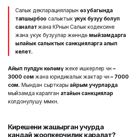
Салык декларацияларын
өз убагында
тапшырбоо
салыктык
укук бузуу болуп
саналат
жана КРнын Салык кодексине
жана укук бузуулар жөнүндө
мыйзамдарга
ылайык салыктык санкцияларга алып
келет.
Айып пулдун көлөмү
жеке ишкерлер үчүн
–
3000 сом
жана юридикалык жактар ​​үчүн
– 7000
сом.
Мындан сырткары
айрым учурларда
мыйзамда каралган
атайын санкциялар
колдонулушу мүмкүн.
Кирешени жашырган учурда
кандай жоопкерчилик каралат?