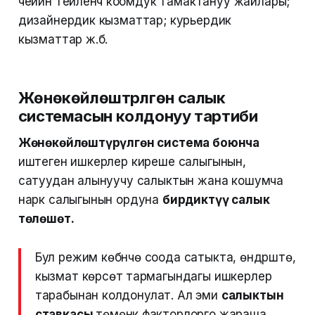
чейин тейленүүчү коомдук тамактануу жайлары;
дизайнердик кызматтар; курьердик
кызматтар ж.б.
Жөнөкөйлөштүрүлгөн салык
системасын колдонуу тартиби
Жөнөкөйлөштүрүлгөн система боюнча
иштеген ишкерлер киреше салыгынын,
сатуудан алынуучу салыктын жана кошумча
нарк салыгынын ордуна
бирдиктүү салык
төлөшөт.
Бул режим көбүнчө соода сатыкта, өндүрүштө,
кызмат көрсөтүү тармагындагы ишкерлер
тарабынан колдонулат. Ал эми
салыктын
ставкасы
төмөнкү факторлорго жараша