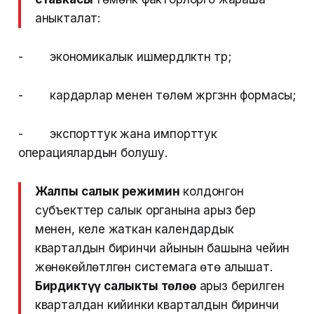
аныкталат:
- экономикалык ишмердүүлүктүн түрү;
- кардарлар менен төлөм жүргүзүүнүн формасы;
- экспорттук жана импорттук
операциялардын болушу.
Жалпы салык режимин
колдонгон
субъекттер салык органына арыз берүү
менен, келе жаткан календардык
кварталдын биринчи айынын башына чейин
жөнөкөйлөтүлгөн системага өтө алышат.
Бирдиктүү салыкты төлөө
арыз берилген
кварталдан кийинки кварталдын биринчи