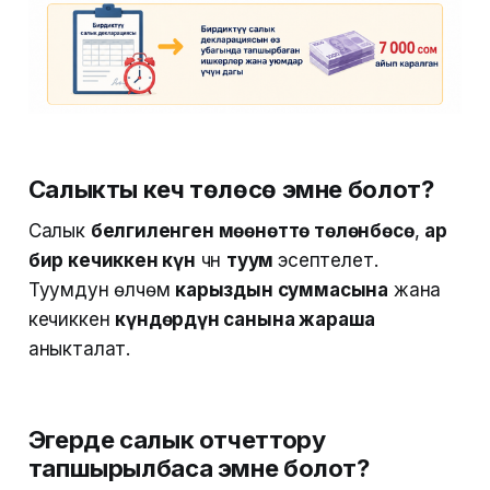
Салыкты кеч төлөсө эмне болот?
Салык
белгиленген мөөнөттө төлөнбөсө
,
ар
бир кечиккен күн
үчүн
туум
эсептелет.
Туумдун өлчөмү
карыздын суммасына
жана
кечиккен
күндөрдүн санына жараша
аныкталат.
Эгерде салык отчеттору
тапшырылбаса эмне болот?