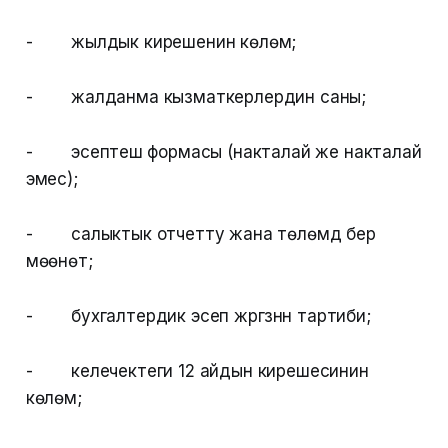
- жылдык кирешенин көлөмү;
- жалданма кызматкерлердин саны;
- эсептешүү формасы (накталай же накталай
эмес);
- салыктык отчетту жана төлөмдү берүү
мөөнөтү;
- бухгалтердик эсеп жүргүзүүнүн тартиби;
- келечектеги 12 айдын кирешесинин
көлөмү;