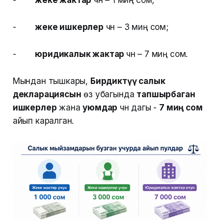
-
жеке ишкерлер
үчүн – 3 миң сом;
-
юридикалык жактар
үчүн – 7 миң сом.
Мындан тышкары,
Бирдиктүү салык
декларациясын
өз убагында
тапшырбаган
ишкерлер
жана
уюмдар
үчүн дагы -
7 миң сом
айып каралган.