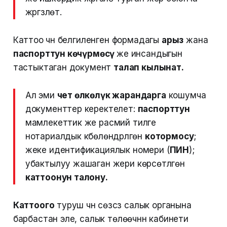
жүргүзүлөт.
Каттоо үчүн белгиленген формадагы
арыз
жана
паспорттун көчүрмөсү
же инсандыгын
тастыктаган документ
талап кылынат.
Ал эми
чет өлкөлүк жарандарга
кошумча
документтер керектелет:
паспорттун
мамлекеттик же расмий тилге
нотариалдык күбөлөндүрүлгөн
котормосу
;
жеке идентификациялык номери (
ПИН
);
убактылуу жашаган жери көрсөтүлгөн
каттоонун талону.
Каттоого
туруш үчүн сөзсүз салык органына
барбастан эле, салык төлөөчүнүн кабинети