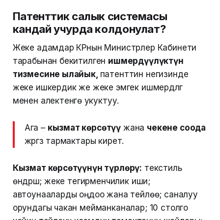
Патенттик салык системасы
кандай учурда колдонулат?
Жеке адамдар КРнын Министрлер Кабинети
тарабынан бекитилген
ишмердүүлүктүн
тизмесине ылайык,
патенттин негизинде
жеке ишкердик же жеке эмгек ишмердүүлүгү
менен алектенүүгө укуктуу.
Ага –
кызмат көрсөтүү
жана
чекене соода
жүргүзүү тармактары кирет.
Кызмат көрсөтүүнүн түрлөрү:
текстиль
өндүрүшү; жеке тегирменчилик иши;
автоунааларды оңдоо жана тейлөө; саналуу
орундагы чакан мейманканалар; 10 столго