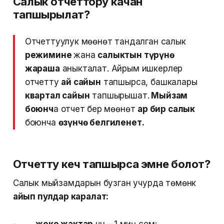
Салык отчеттору качан
тапшырылат?
Отчеттуулук мөөнөтү тандалган салык
режимине
жана
салыктын түрүнө
жараша
аныкталат. Айрым ишкерлер
отчетту
ай сайын
тапшырса, башкалары
квартал сайын
тапшырышат.
Мыйзам
боюнч
а отчет берүү мөөнөтү
ар бир салык
боюнча
өзүнчө белгиленет.
Отчетту кеч тапшырса эмне болот?
Салык мыйзамдарын бузган учурда төмөнкү
айып пулдар каралат:
-
жеке жактар
үчүн – 1 миң сом;