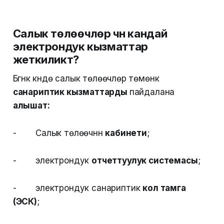
Салык төлөөчүлөр үчүн кандай
электрондук кызматтар
жеткиликтүү?
Бүгүнкү күндө салык төлөөчүлөр төмөнкү
санариптик кызматтарды
пайдалана
алышат:
- Салык төлөөчүнүн
кабинети
;
- электрондук
отчеттуулук системасы
;
- электрондук санариптик
кол тамга
(ЭСК)
;