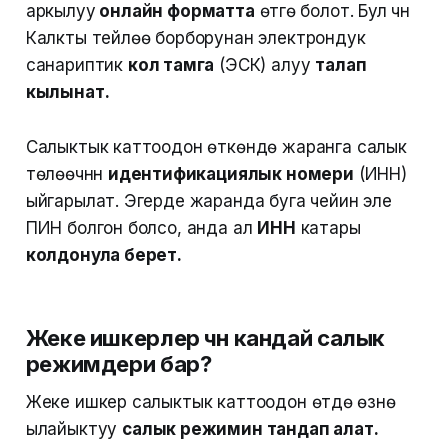
аркылуу
онлайн форматта
өтүүгө болот. Бул үчүн
Калкты тейлөө борборунан электрондук
санариптик
кол тамга
(ЭСК) алуу
талап
кылынат.
Салыктык каттоодон өткөндө жаранга салык
төлөөчүнүн
идентификациялык номери
(ИНН)
ыйгарылат. Эгерде жаранда буга чейин эле
ПИН болгон болсо, анда ал
ИНН
катары
колдонула берет.
Жеке ишкерлер үчүн кандай салык
режимдери бар?
Жеке ишкер салыктык каттоодон өтүүдө өзүнө
ылайыктуу
салык режимин тандап алат.