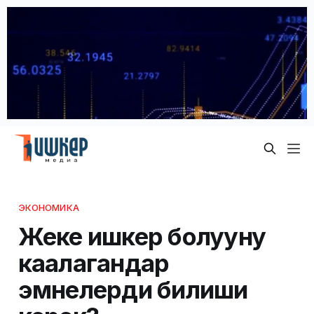
ЭКОНОМИКА
Жеке ишкер болууну
каалагандар
эмнелерди билиши