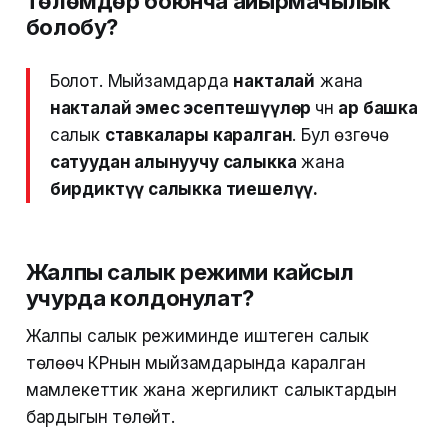
төлөмдөр боюнча айырмачылык
болобу?
Болот. Мыйзамдарда
накталай
жана
накталай эмес эсептешүүлөр
үчүн
ар башка
салык
ставкалары каралган
. Бул өзгөчө
сатуудан алынуучу салыкка
жана
бирдиктүү салыкка тиешелүү.
Жалпы салык режими кайсыл
учурда колдонулат?
Жалпы салык режиминде иштеген салык
төлөөчү КРнын мыйзамдарында каралган
мамлекеттик жана жергиликтүү салыктардын
бардыгын төлөйт.