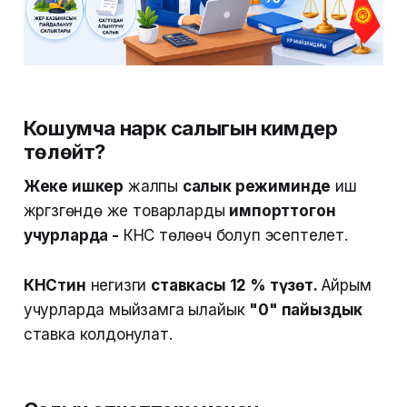
Кошумча нарк салыгын кимдер
төлөйт?
Жеке ишкер
жалпы
салык режиминде
иш
жүргүзгөндө же товарларды
импорттогон
учурларда -
КНС төлөөчү болуп эсептелет.
КНСтин
негизги
ставкасы 12 % түзөт.
Айрым
учурларда мыйзамга ылайык
"0" пайыздык
ставка колдонулат.