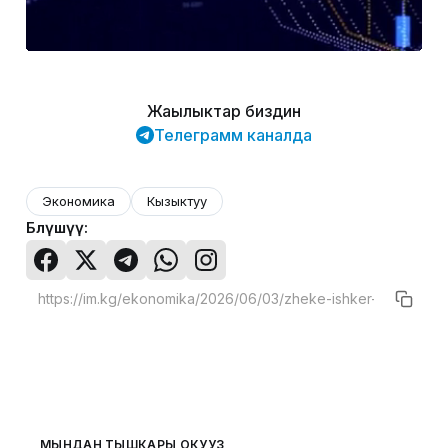
Жаңылыктар биздин
Телеграмм каналда
Экономика
Кызыктуу
Бөлүшүү:
МЫНДАН ТЫШКАРЫ ОКУҢУЗ