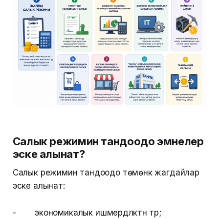
Салык режимин тандоодо эмнелер
эске алынат?
Салык режимин тандоодо төмөнкү жагдайлар
эске алынат:
- экономикалык ишмердүүлүктүн түрү;