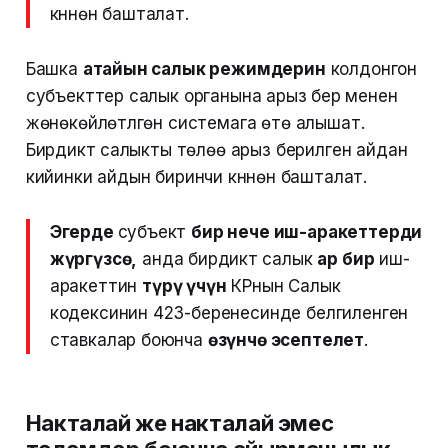
күнүнөн башталат.
Башка
атайын салык режимдерин
колдонгон
субъекттер салык органына арыз берүү менен
жөнөкөйлөтүлгөн системага өтө алышат.
Бирдиктүү салыкты төлөө арыз берилген айдан
кийинки айдын биринчи күнүнөн башталат.
Эгерде
субъект
бир нече иш-аракеттерди
жүргүзсө,
анда бирдиктүү салык
ар бир
иш-
аракеттин
түрү үчүн
КРнын Салык
кодексинин 423-беренесинде белгиленген
ставкалар боюнча
өзүнчө эсептелет
.
Накталай же накталай эмес