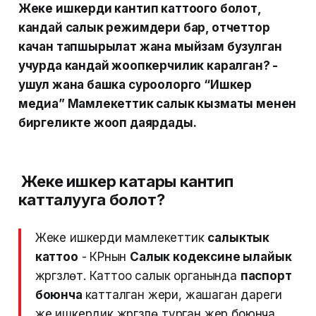
Жеке ишкерди кантип каттоого болот,
кандай салык режимдери бар, отчеттор
качан тапшырылат жана мыйзам бузулган
учурда кандай жоопкерчилик каралган? -
ушул жана башка суроолорго “Ишкер
медиа” Мамлекеттик салык кызматы менен
биргеликте жооп даярдады.
Жеке ишкер катары кантип
катталууга болот?
Жеке ишкерди мамлекеттик
салыктык
каттоо
- КРнын
Салык кодексине ылайык
жүргүзүлөт. Каттоо салык органында
паспорт
боюнча
катталган жери, жашаган дареги
же ишкердик жүргүзүлө турган жер боюнча