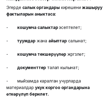
Эгерде
салык органдары
кирешени
жашыруу
фактыларын аныктаса:
-
кошумча салыктар
эсептелет;
-
туумдар
жана
айыптар
салынат;
-
кошумча текшерүүлөр
жүргүзүлөт;
-
документтер
талап кылынат;
- мыйзамда каралган учурларда
материалдар
укук коргоо органдарына
өткөрүлүп берилет.