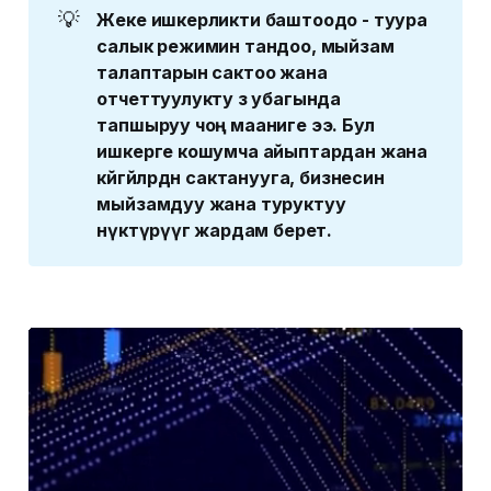
💡
Жеке ишкерликти баштоодо - туура 
салык режимин тандоо, мыйзам 
талаптарын сактоо жана 
отчеттуулукту өз убагында 
тапшыруу чоң мааниге ээ. Бул 
ишкерге кошумча айыптардан жана 
көйгөйлөрдөн сактанууга, бизнесин 
мыйзамдуу жана туруктуу 
өнүктүрүүгө жардам берет.