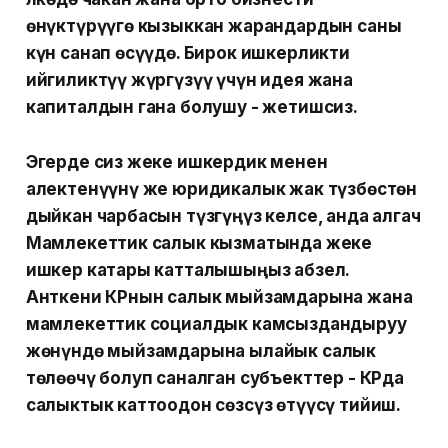
өнүктүрүүгө кызыккан жарандардын саны
күн санап өсүүдө. Бирок ишкерликти
ийгиликтүү жүргүзүү үчүн идея жана
капиталдын гана болушу - жетишсиз.
Эгерде сиз жеке ишкердик менен
алектенүүнү же юридикалык жак түзбөстөн
дыйкан чарбасын түзгүңүз келсе, анда алгач
Мамлекеттик салык кызматында жеке
ишкер катары катталышыңыз абзел.
Анткени КРнын салык мыйзамдарына жана
мамлекеттик социалдык камсыздандыруу
жөнүндө мыйзамдарына ылайык салык
төлөөчү болуп саналган субъекттер - КРда
салыктык каттоодон сөзсүз өтүүсү тийиш.