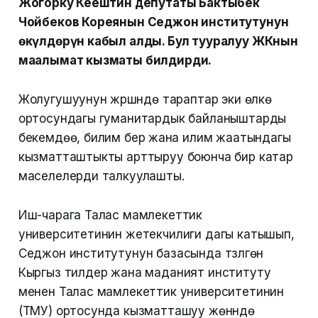
Жогорку Кеңештин депутаты Бактыбек
Чойбеков Кореянын Седжон институтунун
өкүлдөрүн кабыл алды. Бул тууралуу ЖКнын
маалымат кызматы билдирди.
Жолугушуунун жүрүшүндө тараптар эки өлкө
ортосундагы гуманитардык байланыштарды
бекемдөө, билим берүү жана илим жаатындагы
кызматташтыкты арттыруу боюнча бир катар
маселелерди талкуулашты.
Иш-чарага Талас мамлекеттик
университетинин жетекчилиги дагы катышып,
Седжон институтунун базасында түзүлгөн
Кыргыз тилдер жана маданият институту
менен Талас мамлекеттик университетинин
(ТМУ) ортосунда кызматташуу жөнүндө