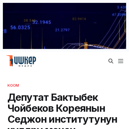
КООМ
Депутат Бактыбек
Чойбеков Кореянын
Седжон институтунун