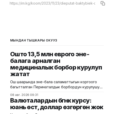
МЫНДАН ТЫШКАРЫ ОКУҢУЗ
Ошто 13,5 млн еврого эне-
балага арналган
медициналык борбор курулуп
жатат
Ош шаарында эне-бала саламаттыгын коргоого
багытталган Перинаталдык борбордун курулушу
башталды. Бул тууралуу Саламаттык сактоо
08 авг. 2026 09:31
министрлигинин басма сөз кызматы билдирди.
Валюталардын бүгүнкү курсу:
Маалыматка ылайык, долбоор Германиянын
юань өстү, доллар өзгөргөн жок
өнүктүрүү банкынын (KfW) 13,5 млн евро өлчөмүндөгү
гранттык каражатынын эсебинен ишке