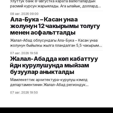
Улуттук банк 8-августка карата валюталардын
ашырылууда. Аталган борбор 249 орунга
расмий курсун жарыялады. Ага ылайык, доллардын
ылайыкталып, кош бойлуу аялдарга, төрөттөн кийинки
курсу өзгөрүүсүз, тагыраагы 87,4500 сом бойдон
энелерге жана ымыркайларга
08 авг. 2026 09:00
калды. Евро 100,9435 сомдон 100,7730 сомго
Ала-Бука – Касан унаа
түшүп, 0,17%га төмөндөдү. Ал эми рублдин курсу
жолунун 12 чакырымы толугу
1,0652 сом деп белгиленип, 1,36%га түштү. Теңге
менен асфальтталды
болсо 0,1871 сомдон
Жалал-Абад облусундагы Ала-Бука – Касан унаа
жолунун быйылкы жылга пландалган 5,5 чакырым
тилкесине асфальт-бетон төшөө иштери толугу менен
07 авг. 2026 19:58
аяктады. Транспорт жана коммуникациялар
Жалал-Абадда көп кабаттуу
министрлигинин маалыматына ылайык, жол куруу
үйдүн курулушунда мыйзам
иштери №17 Жол эксплуатациялоо мекемеси
бузуулар аныкталды
тарабынан белгиленген графикке ылайык,
курулуштун сапат талаптарын сактоо менен
Мамлекеттик архитектура-курулуш көзөмөлдөө
жүргүзүлдү. Аталган жолдун жалпы 12 чакырымына
департаментинин Жалал-Абад региондук
башкармалыгы шаардагы көп кабаттуу турак жайга
07 авг. 2026 19:50
текшерүү жүргүздү. Бул тууралуу Курулуш
министрлигинин басма сөз кызматы билдирди.
Маалыматка ылайык, текшерүү Байзаков көчөсү, 46
дарегинде курулуп жаткан объектте өткөрүлүп,