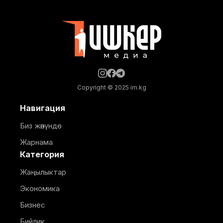
техникалык талаптардын бузулганы аныкталды.
Белгиленгендей, курулуш иштери бекитилген
долбоордук документациядан четтөө менен
жүргүзүлгөн. Ошондой эле
Copyright © 2025 im.kg
Навигация
Биз жөнүндө
Жарнама
Категория
Жаңылыктар
Экономика
Бизнес
Бийлик