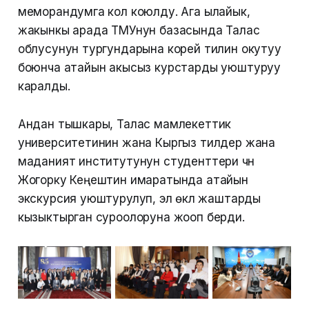
меморандумга кол коюлду. Ага ылайык,
жакынкы арада ТМУнун базасында Талас
облусунун тургундарына корей тилин окутуу
боюнча атайын акысыз курстарды уюштуруу
каралды.
Андан тышкары, Талас мамлекеттик
университетинин жана Кыргыз тилдер жана
маданият институтунун студенттери үчүн
Жогорку Кеңештин имаратында атайын
экскурсия уюштурулуп, эл өкүлү жаштарды
кызыктырган суроолоруна жооп берди.