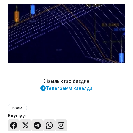
Жаңылыктар биздин
Телеграмм каналда
Коом
Бөлүшүү: