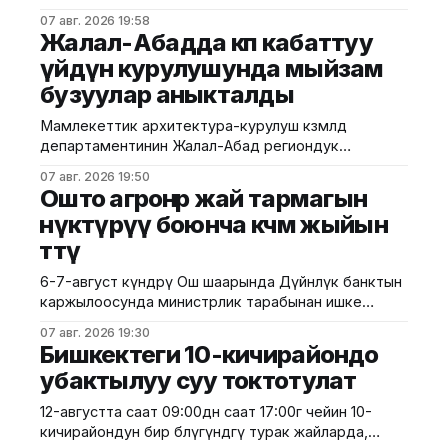
тилкесине асфальт-бетон төшөө иштери толугу менен
07 авг. 2026 19:58
аяктады. Транспорт жана коммуникациялар
Жалал-Абадда көп кабаттуу
министрлигинин маалыматына ылайык, жол куруу
үйдүн курулушунда мыйзам
иштери №17 Жол эксплуатациялоо мекемеси
бузуулар аныкталды
тарабынан белгиленген графикке ылайык,
курулуштун сапат талаптарын сактоо менен
Мамлекеттик архитектура-курулуш көзөмөлдөө
жүргүзүлдү. Аталган жолдун жалпы 12 чакырымына
департаментинин Жалал-Абад региондук
башкармалыгы шаардагы көп кабаттуу турак жайга
07 авг. 2026 19:50
текшерүү жүргүздү. Бул тууралуу Курулуш
Ошто агроөнөр жай тармагын
министрлигинин басма сөз кызматы билдирди.
өнүктүрүү боюнча көчмө жыйын
Маалыматка ылайык, текшерүү Байзаков көчөсү, 46
өттү
дарегинде курулуп жаткан объектте өткөрүлүп,
техникалык талаптардын бузулганы аныкталды.
6-7-август күндөрү Ош шаарында Дүйнөлүк банктын
Белгиленгендей, курулуш иштери бекитилген
каржылоосунда министрлик тарабынан ишке
долбоордук документациядан четтөө менен
ашырылып жаткан "Ош облусунун жана Ош
жүргүзүлгөн. Ошондой эле
07 авг. 2026 19:30
шаарынын аймактык экономикалык өнүгүүсү"
Бишкектеги 10-кичирайондо
долбоорунун алкагында Өндүрүмдүү өнөктөштүк
убактылуу суу токтотулат
комитетинин көчмө жыйыны өттү. Бул тууралуу Айыл
чарба министрлигинен билдиришти. Жыйынга
12-августта саат 09:00дөн саат 17:00гө чейин 10-
министрдин орун басары Мирбек Дүйшеев жана
кичирайондун бир бөлүгүндөгү турак жайларда,
Комитеттин мүчөлөрү катышты. Көчмө жыйындын