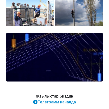
Жаңылыктар биздин
Телеграмм каналда