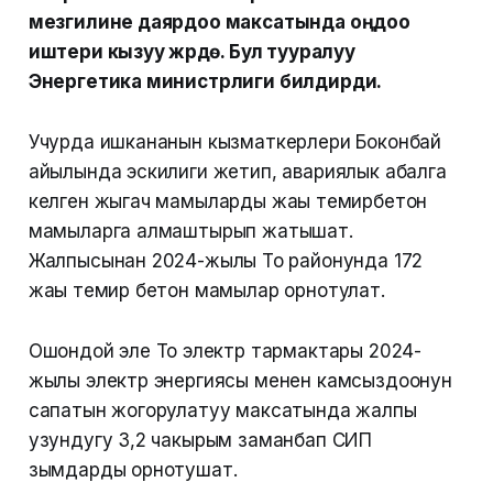
мезгилине даярдоо максатында оңдоо
иштери кызуу жүрүүдө. Бул тууралуу
Энергетика министрлиги билдирди.
Учурда ишкананын кызматкерлери Боконбай
айылында эскилиги жетип, авариялык абалга
келген жыгач мамыларды жаңы темирбетон
мамыларга алмаштырып жатышат.
Жалпысынан 2024-жылы Тоң районунда 172
жаңы темир бетон мамылар орнотулат.
Ошондой эле Тоң электр тармактары 2024-
жылы электр энергиясы менен камсыздоонун
сапатын жогорулатуу максатында жалпы
узундугу 3,2 чакырым заманбап СИП
зымдарды орнотушат.