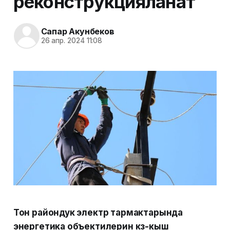
реконструкцияланат
Сапар Акунбеков
26 апр. 2024 11:08
Тон райондук электр тармактарында
энергетика объектилерин күз-кыш