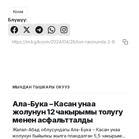
Коом
Бөлүшүү:
МЫНДАН ТЫШКАРЫ ОКУҢУЗ
Ала-Бука – Касан унаа
жолунун 12 чакырымы толугу
менен асфальтталды
Жалал-Абад облусундагы Ала-Бука – Касан унаа
жолунун быйылкы жылга пландалган 5,5 чакырым