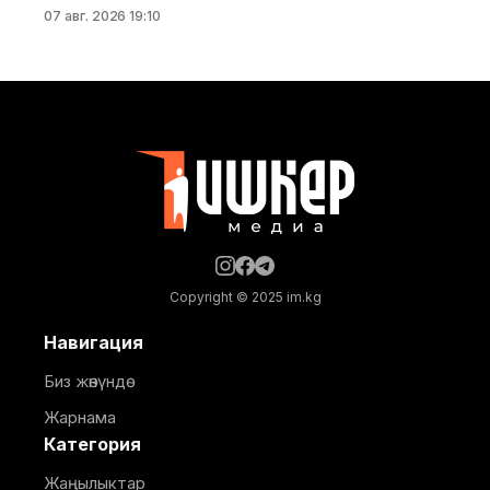
мектептерде, мектепке чейинки билим берүү
07 авг. 2026 19:10
мекемелеринде, саламаттыкты сактоо
мекемелеринде, ошондой эле башка социалдык
жана өндүрүштүк объектилерде ичүүчү суу берүү
убактылуу токтотулат. Бишкек шаардык
мэриясынын маалыматына караганда, суу менен
жабдуунун убактылуу токтотулушу 10-
кичирайондогу откананын суу
Copyright © 2025 im.kg
Навигация
Биз жөнүндө
Жарнама
Категория
Жаңылыктар