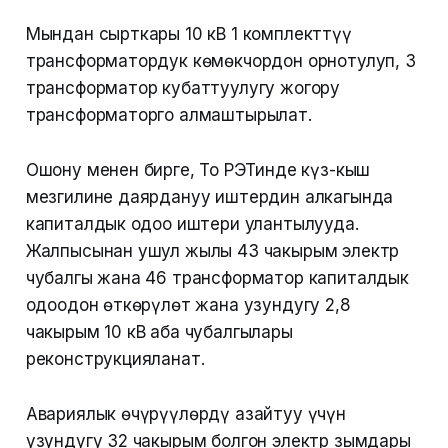
Мындан сырткары 10 кВ 1 комплекттүү
трансформатордук көмөкчордон орнотулуп, 3
трансформатор кубаттуулугу жогору
трансформаторго алмаштырылат.
Ошону менен бирге, Тоң РЭТинде күз-кыш
мезгилине даярдануу иштердин алкагында
капиталдык оңдоо иштери улантылууда.
Жалпысынан ушул жылы 43 чакырым электр
чубалгы жана 46 трансформатор капиталдык
оңдоодон өткөрүлөт жана узундугу 2,8
чакырым 10 кВ аба чубалгылары
реконструкцияланат.
Авариялык өчүрүүлөрдү азайтуу үчүн
узундугу 32 чакырым болгон электр зымдары