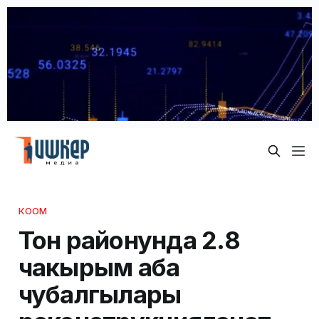
КООМ
Тон районунда 2.8
чакырым аба
чубалгылары