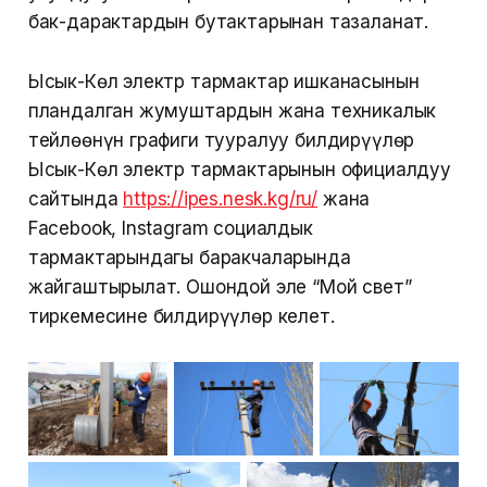
бак-дарактардын бутактарынан тазаланат.
Ысык-Көл электр тармактар ишканасынын
пландалган жумуштардын жана техникалык
тейлөөнүн графиги тууралуу билдирүүлөр
Ысык-Көл электр тармактарынын официалдуу
сайтында
https://ipes.nesk.kg/ru/
жана
Facebook, Instagram социалдык
тармактарындагы баракчаларында
жайгаштырылат. Ошондой эле “Мой свет”
тиркемесине билдирүүлөр келет.