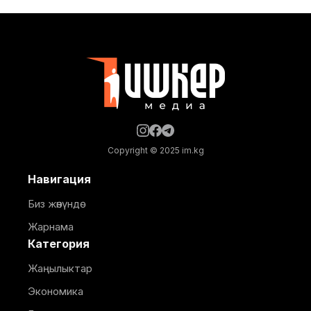
жана өндүрүштүк объектилерде ичүүчү суу берүү
убактылуу токтотулат. Бишкек шаардык
мэриясынын маалыматына караганда, суу менен
жабдуунун убактылуу токтотулушу 10-
кичирайондогу откананын суу
Copyright © 2025 im.kg
Навигация
Биз жөнүндө
Жарнама
Категория
Жаңылыктар
Экономика