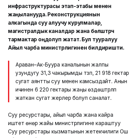
инфраструктурасы этап-этабы менен
жаңыланууда. Реконструкциянын
алкагында суу алуучу курулмалар,
магистралдык каналдар жана бөлүштүрүүчү
тармактар оңдолуп жатат. Бул тууралуу
Айыл чарба министрлигинен билдиришти.
Араван–Ак-Буура каналынын жалпы
узундугу 31,3 чакырымды түзүп, 21 918 гектар
сугат аянтты суу менен камсыздайт. Анын
ичинен 6 220 гектары жаңы өздөштүрүлүп
жаткан сугат жерлер болуп саналат.
Суу ресурстары, айыл чарба жана кайра
иштетүү өнөр жайы министрлигине караштуу
Суу ресурстары кызматынын жетекчилиги Ош