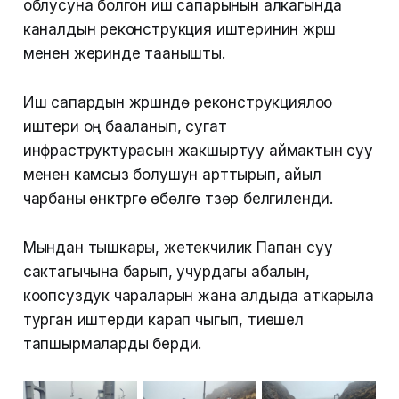
облусуна болгон иш сапарынын алкагында
каналдын реконструкция иштеринин жүрүшү
менен жеринде таанышты.
Иш сапардын жүрүшүндө реконструкциялоо
иштери оң бааланып, сугат
инфраструктурасын жакшыртуу аймактын суу
менен камсыз болушун арттырып, айыл
чарбаны өнүктүрүүгө өбөлгө түзөрү белгиленди.
Мындан тышкары, жетекчилик Папан суу
сактагычына барып, учурдагы абалын,
коопсуздук чараларын жана алдыда аткарыла
турган иштерди карап чыгып, тиешелүү
тапшырмаларды берди.