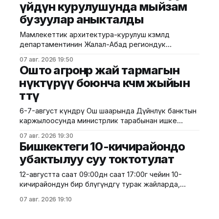
үйдүн курулушунда мыйзам
иштери №17 Жол эксплуатациялоо мекемеси
бузуулар аныкталды
тарабынан белгиленген графикке ылайык,
курулуштун сапат талаптарын сактоо менен
Мамлекеттик архитектура-курулуш көзөмөлдөө
жүргүзүлдү. Аталган жолдун жалпы 12 чакырымына
департаментинин Жалал-Абад региондук
башкармалыгы шаардагы көп кабаттуу турак жайга
07 авг. 2026 19:50
текшерүү жүргүздү. Бул тууралуу Курулуш
Ошто агроөнөр жай тармагын
министрлигинин басма сөз кызматы билдирди.
өнүктүрүү боюнча көчмө жыйын
Маалыматка ылайык, текшерүү Байзаков көчөсү, 46
өттү
дарегинде курулуп жаткан объектте өткөрүлүп,
техникалык талаптардын бузулганы аныкталды.
6-7-август күндөрү Ош шаарында Дүйнөлүк банктын
Белгиленгендей, курулуш иштери бекитилген
каржылоосунда министрлик тарабынан ишке
долбоордук документациядан четтөө менен
ашырылып жаткан "Ош облусунун жана Ош
жүргүзүлгөн. Ошондой эле
07 авг. 2026 19:30
шаарынын аймактык экономикалык өнүгүүсү"
Бишкектеги 10-кичирайондо
долбоорунун алкагында Өндүрүмдүү өнөктөштүк
убактылуу суу токтотулат
комитетинин көчмө жыйыны өттү. Бул тууралуу Айыл
чарба министрлигинен билдиришти. Жыйынга
12-августта саат 09:00дөн саат 17:00гө чейин 10-
министрдин орун басары Мирбек Дүйшеев жана
кичирайондун бир бөлүгүндөгү турак жайларда,
Комитеттин мүчөлөрү катышты. Көчмө жыйындын
мектептерде, мектепке чейинки билим берүү
07 авг. 2026 19:10
мекемелеринде, саламаттыкты сактоо
мекемелеринде, ошондой эле башка социалдык