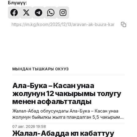
Бөлүшүү:
МЫНДАН ТЫШКАРЫ ОКУҢУЗ
Ала-Бука – Касан унаа
жолунун 12 чакырымы толугу
менен асфальтталды
Жалал-Абад облусундагы Ала-Бука – Касан унаа
жолунун быйылкы жылга пландалган 5,5 чакырым
тилкесине асфальт-бетон төшөө иштери толугу менен
07 авг. 2026 19:58
аяктады. Транспорт жана коммуникациялар
Жалал-Абадда көп кабаттуу
министрлигинин маалыматына ылайык, жол куруу