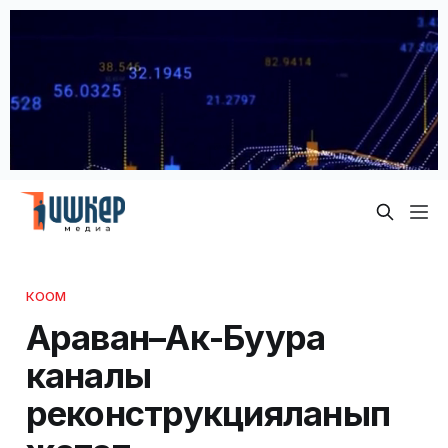
КООМ
Араван–Ак-Буура
каналы
реконструкцияланып