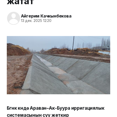
жатат
Айгерим Качкынбекова
13 дек. 2025 12:20
Бүгүнкү күндө Араван–Ак-Буура ирригациялык
системасынын суу жеткирүү