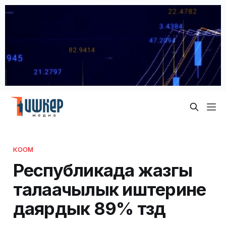
КООМ
Республикада жазгы
талаачылык иштерине
даярдык 89% түздү