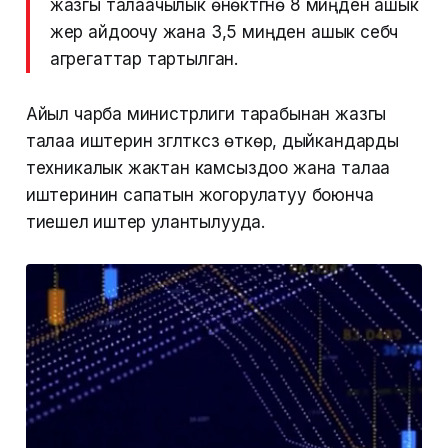
жазгы талаачылык өнөктүгүнө 8 миңден ашык
жер айдоочу жана 3,5 миңден ашык себүүчү
агрегаттар тартылган.
Айыл чарба министрлиги тарабынан жазгы
талаа иштерин үзгүлтүксүз өткөрүү, дыйкандарды
техникалык жактан камсыздоо жана талаа
иштеринин сапатын жогорулатуу боюнча
тиешелүү иштер улантылууда.