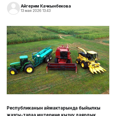
Айгерим Качкынбекова
13 мая 2026 13:43
Республиканын аймактарында быйылкы
жазгы-талаа иштерине кызуу даярдык