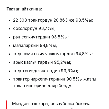
Тактап айтканда:
22 303 трактордун 20 863ү же 93,5%ы;
соколордун 93,7%ы;
үрөн сепкичтердин 93,5%ы;
малалардын 94,8%ы;
жер семирткич чачкычтардын 94,8%ы;
арык казгычтардын 95,2%ы;
жер тегиздегичтердин 93,6%ы;
трактор чиркегичтеринин 90,5%ы жазгы
талаа иштерине даяр болду.
Мындан тышкары, республика боюнча