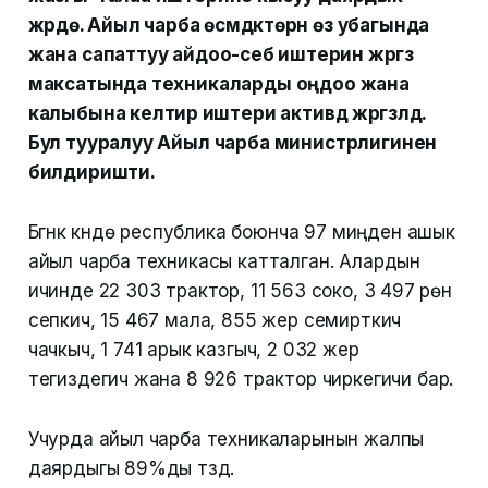
жүрүүдө. Айыл чарба өсүмдүктөрүн өз убагында
жана сапаттуу айдоо-себүү иштерин жүргүзүү
максатында техникаларды оңдоо жана
калыбына келтирүү иштери активдүү жүргүзүлдү.
Бул тууралуу Айыл чарба министрлигинен
билдиришти.
Бүгүнкү күндө республика боюнча 97 миңден ашык
айыл чарба техникасы катталган. Алардын
ичинде 22 303 трактор, 11 563 соко, 3 497 үрөн
сепкич, 15 467 мала, 855 жер семирткич
чачкыч, 1 741 арык казгыч, 2 032 жер
тегиздегич жана 8 926 трактор чиркегичи бар.
Учурда айыл чарба техникаларынын жалпы
даярдыгы 89%ды түздү.