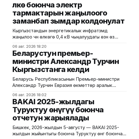
Өлкө боюнча электр
тармактарын жаңылоого
заманбап зымдар колдонулат
Кыргызстандын энергетикалык инфратүзүмдү
жаңылоо үчүн өлкөгө 0,4 кВ чыңалуудагы өзүн өзү
көтөрүүчү изоляцияланган зымдар (СИП-2) алып
06 авг. 2026 18:20
келинди. Энергетика министрлигинин
Беларустун премьер-
маалыматына ылайык, иш-чара "Электр
министри Александр Турчин
энергетика секторун модернизациялоо жана
Кыргызстанга келди
туруктуу өнүктүрүү" долбоорунун алкагында ишке
ашты. Жалпы узундугу 100 миң метр болгон СИП-2
Беларусь Республикасынын Премьер-министри
зымдарынын кесилиши 3×70+
Александр Турчин Евразия өкмөттөр аралык
кеңешинин кезектеги жыйынына катышуу үчүн
06 авг. 2026 18:02
Кыргызстанга келди. Бул тууралуу Өкмөттүн басма
BAKAI 2025-жылдагы
сөз кызматынан билдиришти. Өкмөт башчысын
Туруктуу өнүгүү боюнча
Ысык-Көл эл аралык аэропортунан Министрлер
отчетун жарыялады
Кабинетинин төрагасынын орун басары Эрлист
Акунбеков тосуп алды. Евразия өкмөттөр аралык
Бишкек, 2026-жылдын 5-августу — BAKAI 2025-
кеңешинин кезектеги жыйыны 6-7-август күндөрү
жылдын жыйынтыгы боюнча Туруктуу өнүгүү боюнча
Ысык-