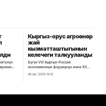
т
Кыргыз-орус агроөнөр
л
жай
кызматташтыгынын
елди
келечеги талкууланды
мөтүнүн
Бүгүн VIII Кыргыз-Россия
Евразия
экономикалык форумунун жана XII
езектеги
Кыргыз-Россия аймактар аралык
06 авг. 2026 19:15
гызстанга
конференциясынын алкагында "Айыл
чарба тармагындагы кыргыз-орус
кызматташтыгынын келечеги" аттуу
рун басары
панелдик сессия өттү. Бул тууралуу
ды.
Айыл чарба министрлигинин басма сөз
ешинин
кызматынан билдиришти. Иш-чарада
т күндөрү
Суу ресурстары, айыл чарба жана