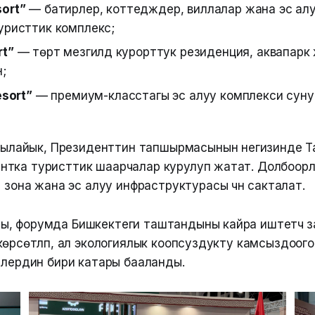
ort”
— батирлер, коттедждер, виллалар жана эс ал
уристтик комплекс;
rt”
— төрт мезгилдүү курорттук резиденция, аквапарк
;
esort”
— премиум-класстагы эс алуу комплекси сун
ылайык, Президенттин тапшырмасынын негизинде 
янтка туристтик шаарчалар курулуп жатат. Долбоор
она жана эс алуу инфраструктурасы үчүн сакталат.
, форумда Бишкектеги таштандыны кайра иштетүүчү 
өрсөтүлүп, ал экологиялык коопсуздукту камсыздоог
елердин бири катары бааланды.