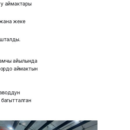
уу аймактары
 жана жеке
ушталды.
Тамчы айылында
лордо аймактын
заводдун
о багытталган