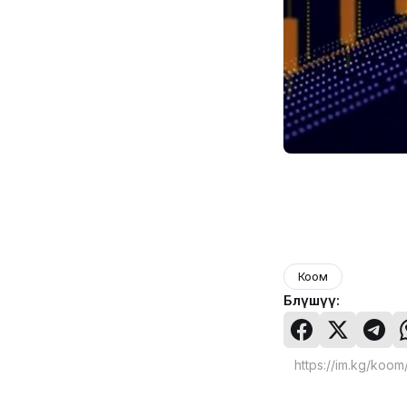
Коом
Бөлүшүү: