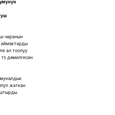
румунун
луш
Иш-чаранын
у аймактарды
эле ал тоолуу
үзүү демилгесин
оммуналдык
улуп жаткан
ыштырды.