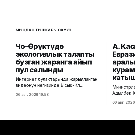
МЫНДАН ТЫШКАРЫ ОКУҢУЗ
Чоң-Өрүктүдө
А. Ка
экологиялык талапты
Евраз
бузган жаранга айып
аралы
пул салынды
кура
каты
Интернет булактарында жарыяланган
видеонун негизинде Ысык-Көл
Министрле
облусунун Чоң-Өрүктү айылында
Адылбек Ка
06 авг. 2026 19:58
таштанды калдыктарын
аралык ке
06 авг. 2026
белгиленбеген жерге төгүү фактысы
курамдагы
аныкталды. Бул тууралуу Жаратылыш
тууралуу Ө
ресурстары, экология жана
кызматынан б
техникалык көзөмөл министрлигинен
алдында Е
билдиришти. Маалыматка ылайык,
мамлекетт
Экологиялык жана техникалык көзөмөл