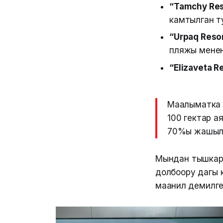
“Tamchy Res
камтылган т
“Urpaq Reso
пляжы менен
“Elizaveta R
Маалыматка 
100 гектар а
70%ы жашыл з
Мындан тышкары
долбоору дагы к
маанилүү демилг