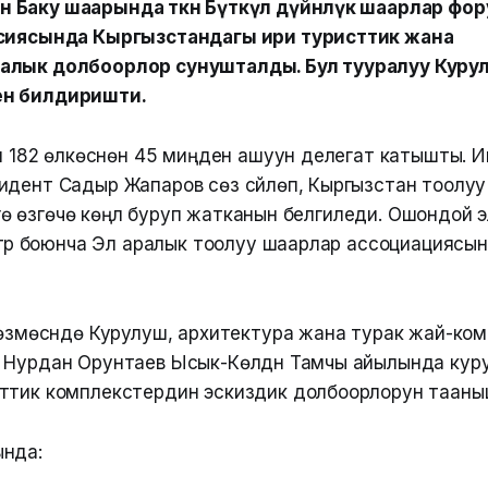
Баку шаарында өткөн Бүткүл дүйнөлүк шаарлар фо
ссиясында Кыргызстандагы ири туристтик жана
алык долбоорлор сунушталды. Бул тууралуу Куру
н билдиришти.
үн 182 өлкөсүнөн 45 миңден ашуун делегат катышты. 
идент Садыр Жапаров сөз сүйлөп, Кыргызстан тоолу
рүүгө өзгөчө көңүл буруп жатканын белгиледи. Ошондой 
үрүү боюнча Эл аралык тоолуу шаарлар ассоциациясын т
гөзмөсүндө Курулуш, архитектура жана турак жай-к
 Нурдан Орунтаев Ысык-Көлдүн Тамчы айылында кур
ттик комплекстердин эскиздик долбоорлорун таан
ында: