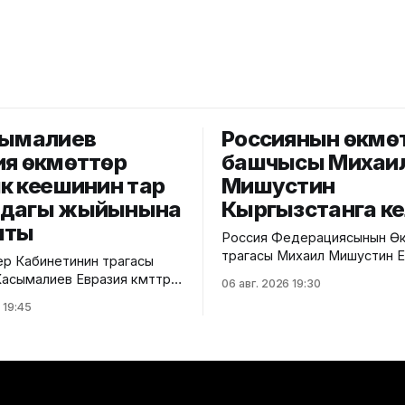
сымалиев
Россиянын өкмө
ия өкмөттөр
башчысы Михаи
к кеңешинин тар
Мишустин
мдагы жыйынына
Кыргызстанга к
шты
Россия Федерациясынын Өк
төрагасы Михаил Мишустин 
р Кабинетинин төрагасы
өкмөттөр аралык кеңешинин к
сымалиев Евразия өкмөттөр
06 авг. 2026 19:30
жыйынына катышуу үчүн Кыр
ңешинин (ЕӨАК) тар
 19:45
келди. Аны Ысык-Көл эл аралык
 жыйынына катышты. Бул
аэропортунан Министрлер
кмөттүн басма сөз
Кабинетинин Төрагасынын о
илдиришти. Жыйындын
Эрлист Акунбеков тосуп ал
АЭБге мүчө
Евразия өкмөттөр аралык кең
ердин өкмөт башчыларын
кезектеги жыйыны 6-7-авгус