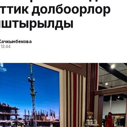
ттик долбоорлор
ыштырылды
Качкынбекова
 12:44