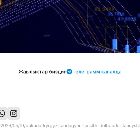
Жаңылыктар биздин
Телеграмм каналда