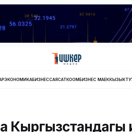
АР
ЭКОНОМИКА
БИЗНЕС
САЯСАТ
КООМ
БИЗНЕС МАЕК
КЫЗЫКТУ
а Кыргызстандагы 