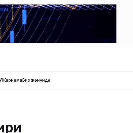
У
Жарнама
Биз жөнүндө
ири