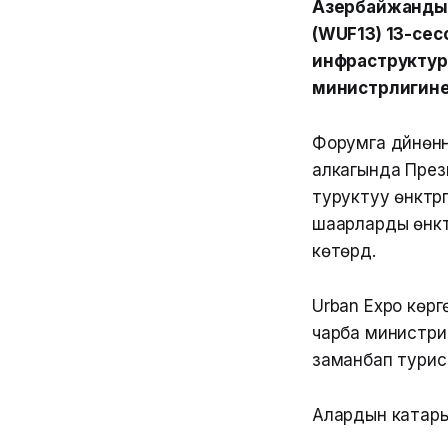
Азербайжандын 
(WUF13) 13-се
инфраструктур
министрлигине
Форумга дүйнөн
алкагында През
туруктуу өнүктү
шаарларды өнүкт
көтөрдү.
Urban Expo көр
чарба министри
заманбап турис
Алардын катар