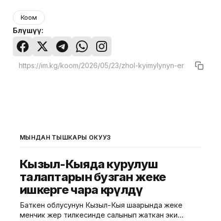
Коом
Бөлүшүү:
МЫНДАН ТЫШКАРЫ ОКУҢУЗ
Кызыл-Кыяда курулуш
талаптарын бузган жеке
ишкерге чара көрүлдү
Баткен облусунун Кызыл-Кыя шаарында жеке
менчик жер тилкесинде салынып жаткан эки