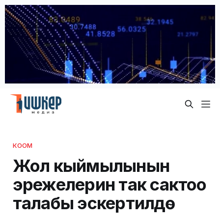
КООМ
Жол кыймылынын
эрежелерин так сактоо
талабы эскертилүүдө