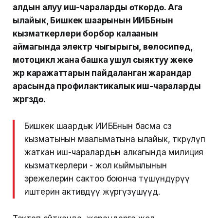
алдын алуу иш-чараларды өткөрүүдө. Ага
ылайык, Бишкек шаарынын ИИББнын
кызматкерлери борбор калаанын
аймагында электр чыгырыгы, велосипед,
мотоцикл жана башка ушул сыяктуу жеке
жүрүү каражаттарын пайдаланган жарандар
арасында профилактикалык иш-чараларды
жүргүзүүдө.
Бишкек шаардык ИИББнын басма сөз
кызматынын маалыматына ылайык, өткөрүлүп
жаткан иш-чаралардын алкагында милиция
кызматкерлери - жол кыймылынын
эрежелерин сактоо боюнча түшүндүрүү
иштерин активдүү жүргүзүшүүдө.