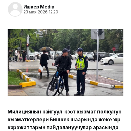
Ишкер Media
23 мая 2026 12:20
Милициянын кайгуул-күзөт кызмат полкунун
кызматкерлери Бишкек шаарында жеке жүрүү
каражаттарын пайдалануучулар арасында