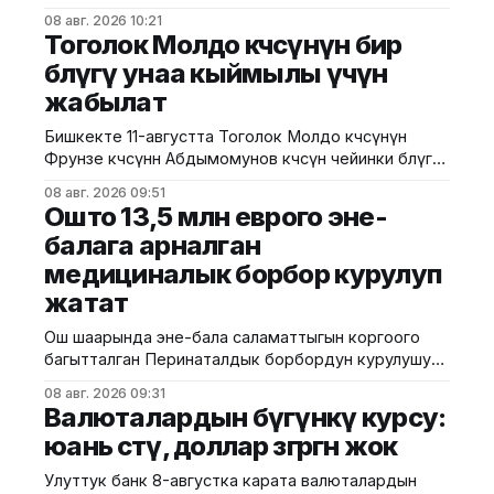
кабаттуу соода борборунун курулушунда мыйзам
08 авг. 2026 10:21
бузуулар аныкталды. Бул тууралуу Курулуш,
Тоголок Молдо көчөсүнүн бир
архитектура жана турак жай-коммуналдык чарба
бөлүгү унаа кыймылы үчүн
министрлигинин басма сөз кызматы билдирди.
жабылат
Маалыматка ылайык, Кулатов көчөсүндө жайгашкан
объекттеги иштер тиешелүү уруксат берүүчү
Бишкекте 11-августта Тоголок Молдо көчөсүнүн
жана долбоордук документтер таризделбестен
Фрунзе көчөсүнөн Абдымомунов көчөсүнө чейинки бөлүгү
жүргүзүлгөн. Жер казууда
унаа кыймылы үчүн убактылуу жабылат. Калаа
08 авг. 2026 09:51
мэриясынын билдиришкендей, аталган тилкеде
Ошто 13,5 млн еврого эне-
бул убакта курулуш иштери жүргүзүлөт. Ал эми
балага арналган
Фрунзе жана Панфилов көчөлөрүнүн кесилиши
медициналык борбор курулуп
кайрадан унаалар үчүн ачылат. Мэрия
айдоочуларды жол кыймылындагы убактылуу
жатат
өзгөрүүлөрдү эске алып, жол белгилеринин
талаптарын так
Ош шаарында эне-бала саламаттыгын коргоого
багытталган Перинаталдык борбордун курулушу
башталды. Бул тууралуу Саламаттык сактоо
08 авг. 2026 09:31
министрлигинин басма сөз кызматы билдирди.
Валюталардын бүгүнкү курсу:
Маалыматка ылайык, долбоор Германиянын
юань өстү, доллар өзгөргөн жок
өнүктүрүү банкынын (KfW) 13,5 млн евро өлчөмүндөгү
гранттык каражатынын эсебинен ишке
Улуттук банк 8-августка карата валюталардын
ашырылууда. Аталган борбор 249 орунга