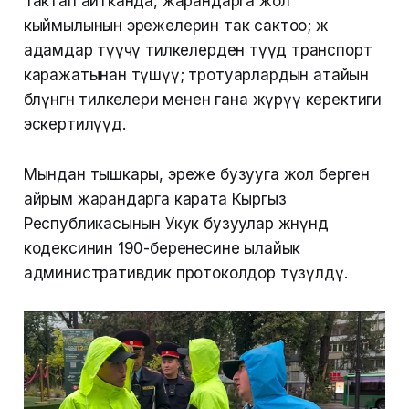
Тактап айтканда, жарандарга жол
кыймылынын эрежелерин так сактоо; жөө
адамдар өтүүчү тилкелерден өтүүдө транспорт
каражатынан түшүү; тротуарлардын атайын
бөлүнгөн тилкелери менен гана жүрүү керектиги
эскертилүүдө.
Мындан тышкары, эреже бузууга жол берген
айрым жарандарга карата Кыргыз
Республикасынын Укук бузуулар жөнүндө
кодексинин 190-беренесине ылайык
административдик протоколдор түзүлдү.