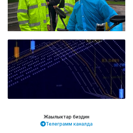
Жаңылыктар биздин
Телеграмм каналда