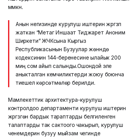
мүмкүн.
Анын негизинде курулуш иштерин жүргүзүп
жаткан “Метаг Иншаат Тиджарет Аноним
Ширкети” ЖЧКсына Кыргыз
Республикасынын Бузуулар жөнүндө
кодексинин 144-беренесине ылайык 200
миң сом айып салынды.Ошондой эле
аныкталган кемчиликтерди жоюу боюнча
тиешелүү көрсөтмөлөр берилди.
Мамлекеттик архитектура-курулуш
контролдоо департаменти курулуш иштерин
жүргүзгөн бардык тараптарды белгиленген
талаптарды так сактоого чакырып, курулуш
ченемдерин бузуу мыйзам чегинде