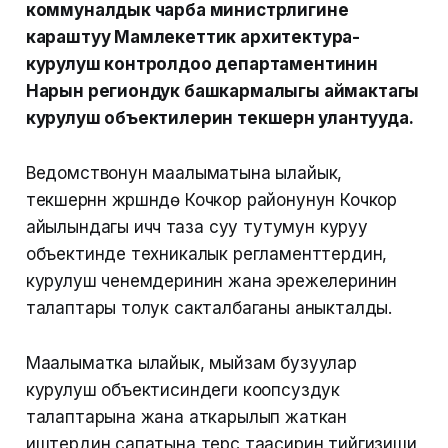
коммуналдык чарба министрлигине
караштуу Мамлекеттик архитектура-
курулуш контролдоо департаментинин
Нарын региондук башкармалыгы аймактагы
курулуш объектилерин текшерүүнү улантууда.
Ведомствонун маалыматына ылайык,
текшерүүнүн жүрүшүндө Кочкор районунун Кочкор
айылындагы ичүүчү таза суу тутумун куруу
объектинде техникалык регламенттердин,
курулуш ченемдеринин жана эрежелеринин
талаптары толук сакталбаганы аныкталды.
Маалыматка ылайык, мыйзам бузуулар
курулуш объектисиндеги коопсуздук
талаптарына жана аткарылып жаткан
иштердин сапатына терс таасирин тийгизиши