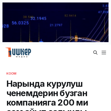
КООМ
Нарында курулуш
ченемдерин бузган
компанияга 200 миң