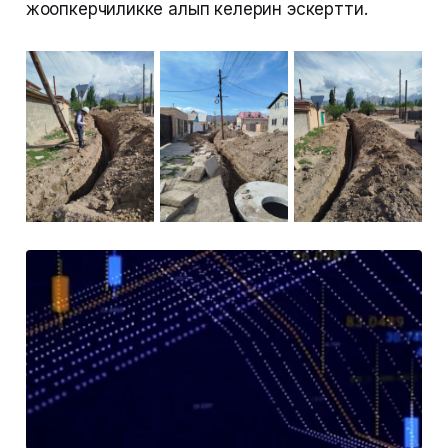
жоопкерчиликке алып келерин эскертти.