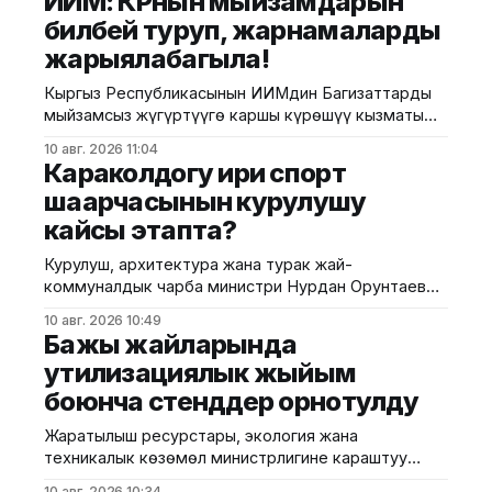
ИИМ: КРнын мыйзамдарын
билбей туруп, жарнамаларды
жарыялабагыла!
Кыргыз Республикасынын ИИМдин Баңгизаттарды
мыйзамсыз жүгүртүүгө каршы күрөшүү кызматы
тарабынан Instagram социалдык тармагындагы
10 авг. 2026 11:04
«kendir_too» баракчасы аркылуу курамында кара
Караколдогу ири спорт
куурай өсүмдүгүнүн компоненттери бар
шаарчасынын курулушу
продукцияларды жарнамалоо жана сатуу менен
кайсы этапта?
алектенген жарандардын ишмердүүлүгүнө бөгөт
коюлду. ИИМнин басма сөз кызматынын
Курулуш, архитектура жана турак жай-
маалыматына караганда, бул жарандар иштетип
коммуналдык чарба министри Нурдан Орунтаев
жаткан «М» дүкөнүндө жүргүзүлгөн тинтүү
Ысык-Көл облусуна болгон иш сапарынын
учурунда курамында кара
10 авг. 2026 10:49
алкагында Каракол шаарынын Кашка-Суу кичи
Бажы жайларында
районунда курулуп жаткан заманбап спорт
утилизациялык жыйым
шаарчасынын курулуш иштеринин жүрүшү менен
боюнча стенддер орнотулду
таанышты. Ведомствонун маалыматына ылайык,
Курулуш министрлиги тарабынан ишке ашырылып
Жаратылыш ресурстары, экология жана
жаткан долбоор 12 гектар аянтты ээлейт. Анын
техникалык көзөмөл министрлигине караштуу
алкагында 275
"Эко Оператор" мамлекеттик ишканасы тышкы
10 авг. 2026 10:34