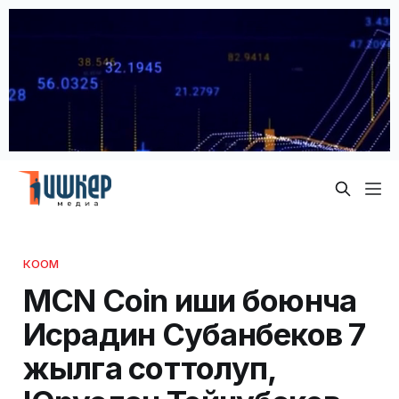
КООМ
MCN Coin иши боюнча
Исрадин Субанбеков 7
жылга соттолуп,