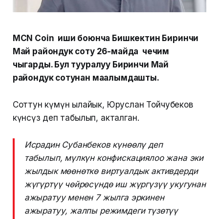
MCN Coin иши боюнча Бишкектин Биринчи
Май райондук соту 26-майда чечим
чыгарды. Бул тууралуу Биринчи Май
райондук сотунан маалымдашты.
Соттун өкүмүнө ылайык, Юруслан Тойчубеков
күнөөсүз деп табылып, акталган.
Исрадин Субанбеков күнөөлү деп
табылып, мүлкүн конфискациялоо жана эки
жылдык мөөнөткө виртуалдык активдерди
жүгүртүү чөйрөсүндө иш жүргүзүү укугунан
ажыратуу менен 7 жылга эркинен
ажыратуу, жалпы режимдеги түзөтүү