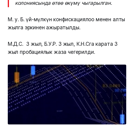
колониясында өтөө өкүмү чыгарылган.
М. у. Б. үй-мүлкүн конфискациялоо менен алты
жылга эркинен ажыратылды.
М.Д.С. 3 жыл, Б.У.Р. 3 жыл, К.Н.Сга карата 3
жыл пробациялык жаза чегерилди.