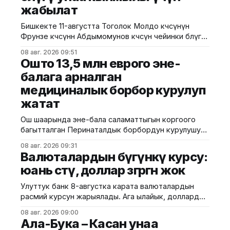
жабылат
Бишкекте 11-августта Тоголок Молдо көчөсүнүн
Фрунзе көчөсүнөн Абдымомунов көчөсүнө чейинки бөлүгү
унаа кыймылы үчүн убактылуу жабылат. Калаа
08 авг. 2026 09:51
мэриясынын билдиришкендей, аталган тилкеде
Ошто 13,5 млн еврого эне-
бул убакта курулуш иштери жүргүзүлөт. Ал эми
балага арналган
Фрунзе жана Панфилов көчөлөрүнүн кесилиши
медициналык борбор курулуп
кайрадан унаалар үчүн ачылат. Мэрия
айдоочуларды жол кыймылындагы убактылуу
жатат
өзгөрүүлөрдү эске алып, жол белгилеринин
талаптарын так
Ош шаарында эне-бала саламаттыгын коргоого
багытталган Перинаталдык борбордун курулушу
башталды. Бул тууралуу Саламаттык сактоо
08 авг. 2026 09:31
министрлигинин басма сөз кызматы билдирди.
Валюталардын бүгүнкү курсу:
Маалыматка ылайык, долбоор Германиянын
юань өстү, доллар өзгөргөн жок
өнүктүрүү банкынын (KfW) 13,5 млн евро өлчөмүндөгү
гранттык каражатынын эсебинен ишке
Улуттук банк 8-августка карата валюталардын
ашырылууда. Аталган борбор 249 орунга
расмий курсун жарыялады. Ага ылайык, доллардын
ылайыкталып, кош бойлуу аялдарга, төрөттөн кийинки
курсу өзгөрүүсүз, тагыраагы 87,4500 сом бойдон
энелерге жана ымыркайларга
08 авг. 2026 09:00
калды. Евро 100,9435 сомдон 100,7730 сомго
Ала-Бука – Касан унаа
түшүп, 0,17%га төмөндөдү. Ал эми рублдин курсу