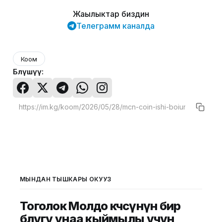
Жаңылыктар биздин
Телеграмм каналда
Коом
Бөлүшүү:
МЫНДАН ТЫШКАРЫ ОКУҢУЗ
Тоголок Молдо көчөсүнүн бир
бөлүгү унаа кыймылы үчүн