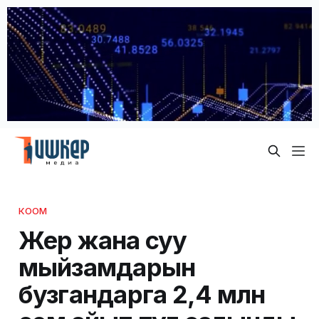
КООМ
Жер жана суу
мыйзамдарын
бузгандарга 2,4 млн