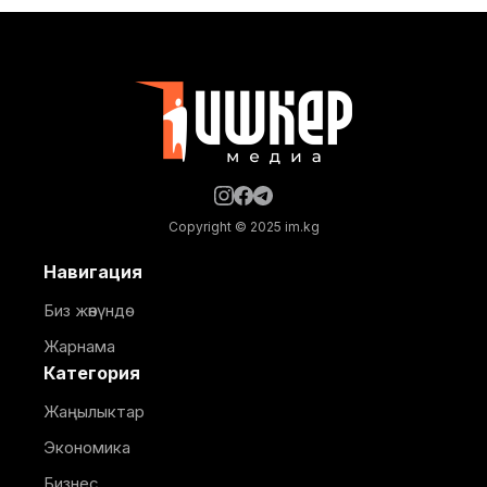
өнүктүрүү банкынын (KfW) 13,5 млн евро өлчөмүндөгү
гранттык каражатынын эсебинен ишке
ашырылууда. Аталган борбор 249 орунга
ылайыкталып, кош бойлуу аялдарга, төрөттөн кийинки
энелерге жана ымыркайларга
Copyright © 2025 im.kg
Навигация
Биз жөнүндө
Жарнама
Категория
Жаңылыктар
Экономика
Бизнес