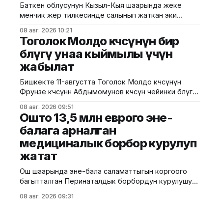
Баткен облусунун Кызыл-Кыя шаарында жеке
Белгилегендей, “Гармония сулуулукту жаратат:
менчик жер тилкесинде салынып жаткан эки
Байыркы Кытай цивилизациясынын көркөм өнөр
кабаттуу соода борборунун курулушунда мыйзам
08 авг. 2026 10:21
бузуулар аныкталды. Бул тууралуу Курулуш,
Тоголок Молдо көчөсүнүн бир
архитектура жана турак жай-коммуналдык чарба
бөлүгү унаа кыймылы үчүн
министрлигинин басма сөз кызматы билдирди.
жабылат
Маалыматка ылайык, Кулатов көчөсүндө жайгашкан
объекттеги иштер тиешелүү уруксат берүүчү
Бишкекте 11-августта Тоголок Молдо көчөсүнүн
жана долбоордук документтер таризделбестен
Фрунзе көчөсүнөн Абдымомунов көчөсүнө чейинки бөлүгү
жүргүзүлгөн. Жер казууда
унаа кыймылы үчүн убактылуу жабылат. Калаа
08 авг. 2026 09:51
мэриясынын билдиришкендей, аталган тилкеде
Ошто 13,5 млн еврого эне-
бул убакта курулуш иштери жүргүзүлөт. Ал эми
балага арналган
Фрунзе жана Панфилов көчөлөрүнүн кесилиши
медициналык борбор курулуп
кайрадан унаалар үчүн ачылат. Мэрия
айдоочуларды жол кыймылындагы убактылуу
жатат
өзгөрүүлөрдү эске алып, жол белгилеринин
талаптарын так
Ош шаарында эне-бала саламаттыгын коргоого
багытталган Перинаталдык борбордун курулушу
башталды. Бул тууралуу Саламаттык сактоо
08 авг. 2026 09:31
министрлигинин басма сөз кызматы билдирди.
Маалыматка ылайык, долбоор Германиянын