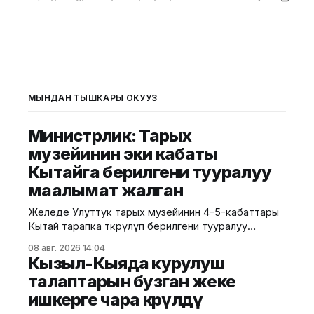
МЫНДАН ТЫШКАРЫ ОКУҢУЗ
Министрлик: Тарых
музейинин эки кабаты
Кытайга берилгени тууралуу
маалымат жалган
Желеде Улуттук тарых музейинин 4-5-кабаттары
Кытай тарапка өткөрүлүп берилгени тууралуу
тараган маалыматтын чындыкка дал келбесин
08 авг. 2026 14:04
Маданият, маалымат жана жаштар саясаты
Кызыл-Кыяда курулуш
министрлиги билдирди. Министрликтин
талаптарын бузган жеке
маалыматына караганда, музейдин эч бир бөлүгү
ишкерге чара көрүлдү
чет өлкөлүк мекемелерге менчикке, ижарага же
туруктуу пайдаланууга берилген эмес.