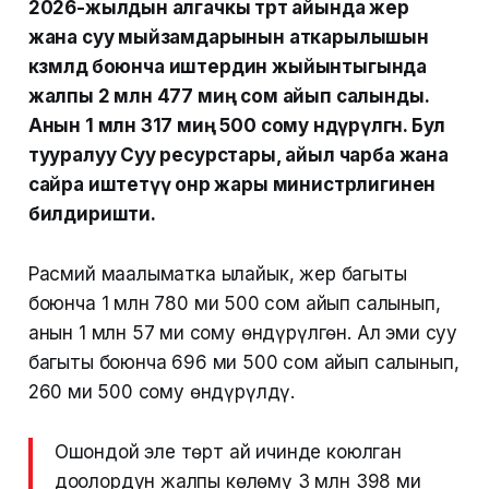
2026-жылдын алгачкы төрт айында жер
жана суу мыйзамдарынын аткарылышын
көзөмөлдөө боюнча иштердин жыйынтыгында
жалпы 2 млн 477 миң сом айып салынды.
Анын 1 млн 317 миң 500 сому өндүрүлгөн. Бул
тууралуу Суу ресурстары, айыл чарба жана
сайра иштетүү онөр жары министрлигинен
билдиришти.
Расмий маалыматка ылайык, жер багыты
боюнча 1 млн 780 миң 500 сом айып салынып,
анын 1 млн 57 миң сому өндүрүлгөн. Ал эми суу
багыты боюнча 696 миң 500 сом айып салынып,
260 миң 500 сому өндүрүлдү.
Ошондой эле төрт ай ичинде коюлган
доолордун жалпы көлөмү 3 млн 398 миң