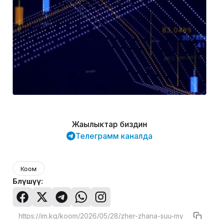
Жаңылыктар биздин
Телеграмм каналда
Коом
Бөлүшүү: