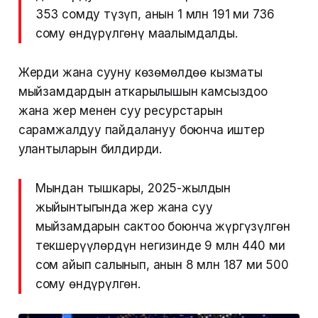
353 сомду түзүп, анын 1 млн 191 миң 736
сому өндүрүлгөнү маалымдалды.
Жерди жана сууну көзөмөлдөө кызматы
мыйзамдардын аткарылышын камсыздоо
жана жер менен суу ресурстарын
сарамжалдуу пайдалануу боюнча иштер
улантыларын билдирди.
Мындан тышкары, 2025-жылдын
жыйынтыгында жер жана суу
мыйзамдарын сактоо боюнча жүргүзүлгөн
текшерүүлөрдүн негизинде 9 млн 440 миң
сом айып салынып, анын 8 млн 187 миң 500
сому өндүрүлгөн.