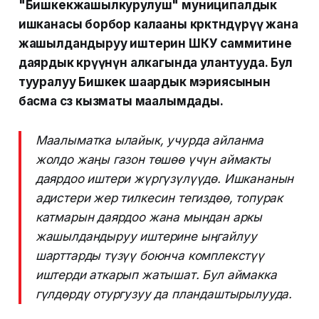
"Бишкекжашылкурулуш" муниципалдык
ишканасы борбор калааны көрктөндүрүү жана
жашылдандыруу иштерин ШКУ саммитине
даярдык көрүүнүн алкагында улантууда. Бул
тууралуу Бишкек шаардык мэриясынын
басма сөз кызматы маалымдады.
Маалыматка ылайык, учурда айланма
жолдо жаңы газон төшөө үчүн аймакты
даярдоо иштери жүргүзүлүүдө. Ишкананын
адистери жер тилкесин тегиздөө, топурак
катмарын даярдоо жана мындан аркы
жашылдандыруу иштерине ыңгайлуу
шарттарды түзүү боюнча комплекстүү
иштерди аткарып жатышат. Бул аймакка
гүлдөрдү отургузуу да пландаштырылууда.