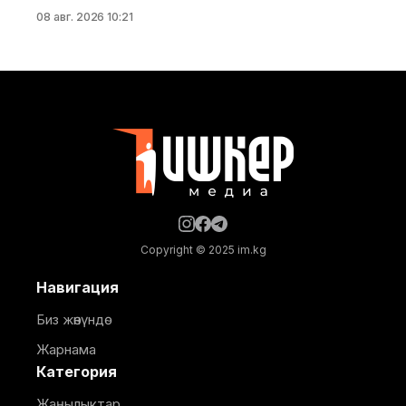
кабаттуу соода борборунун курулушунда мыйзам
08 авг. 2026 10:21
бузуулар аныкталды. Бул тууралуу Курулуш,
архитектура жана турак жай-коммуналдык чарба
министрлигинин басма сөз кызматы билдирди.
Маалыматка ылайык, Кулатов көчөсүндө жайгашкан
объекттеги иштер тиешелүү уруксат берүүчү
жана долбоордук документтер таризделбестен
жүргүзүлгөн. Жер казууда
Copyright © 2025 im.kg
Навигация
Биз жөнүндө
Жарнама
Категория
Жаңылыктар