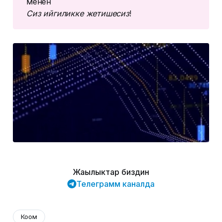
менен
Сиз ийгиликке жетишесиз
!
Жаңылыктар биздин
Телеграмм каналда
Коом