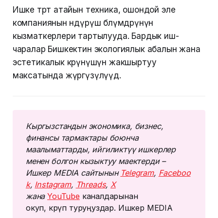
Ишке төрт атайын техника, ошондой эле
компаниянын өндүрүш бөлүмдөрүнүн
кызматкерлери тартылууда. Бардык иш-
чаралар Бишкектин экологиялык абалын жана
эстетикалык көрүнүшүн жакшыртуу
максатында жүргүзүлүүдө.
Кыргызстандын экономика, бизнес, 
финансы тармактары боюнча 
маалыматтарды, ийгиликтүү ишкерлер 
менен болгон кызыктуу маектерди – 
Ишкер MEDIA сайтынын 
Telegram
, 
Faceboo
k
, 
Instagram
, 
Threads
, 
Х
жана 
YouTube
каналдарынан
окуп, көрүп туруңуздар. Ишкер MEDIA