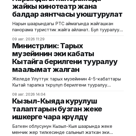
уюштурулуп, ага Кыргызстан менен Россиянын
жайкы кинотеатр жана
мамлекеттик органдарынын, бизнес
балдар аянтчасы уюштурулат
ишканаларынын, өнүктүрүү институттарынын жана
эксперттик коомчулуктун өкүлдөрү катышты.
Нарын шаарындагы РТС аймагында жайгашкан
Форумдун биринчи күнүнүн жыйынтыгында бир
панорама туристтик жайга айланат. Бул тууралуу
катар келишимдерге кол
калаа мэриясынан билдиришти. Маалыматка
09 авг. 2026 11:29
ылайык, Нарындын мэри Жылдызбек Беккелдиев
Министрлик: Тарых
"Сапат курулуш" ЖЧКсынын жетекчиси Валихан
музейинин эки кабаты
Жолбулаков менен жолугушуп, алдыдагы иштерди
Кытайга берилгени тууралуу
талкуулады. Долбоор сынак шартында жеке
ишкерге пайдаланууга берилип, аймакта жайкы
маалымат жалган
кинотеатр, сүрөт бурчу, балдар үчүн оюн аянтчасы
жана
Желеде Улуттук тарых музейинин 4-5-кабаттары
Кытай тарапка өткөрүлүп берилгени тууралуу
тараган маалыматтын чындыкка дал келбесин
08 авг. 2026 14:04
Маданият, маалымат жана жаштар саясаты
Кызыл-Кыяда курулуш
министрлиги билдирди. Министрликтин
талаптарын бузган жеке
маалыматына караганда, музейдин эч бир бөлүгү
ишкерге чара көрүлдү
чет өлкөлүк мекемелерге менчикке, ижарага же
туруктуу пайдаланууга берилген эмес.
Баткен облусунун Кызыл-Кыя шаарында жеке
Белгилегендей, “Гармония сулуулукту жаратат:
менчик жер тилкесинде салынып жаткан эки
Байыркы Кытай цивилизациясынын көркөм өнөр