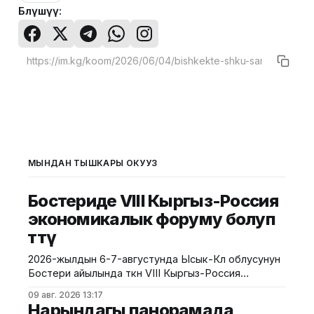
Бөлүшүү:
МЫНДАН ТЫШКАРЫ ОКУҢУЗ
Бостериде VIII Кыргыз-Россия
экономикалык форуму болуп
өттү
2026-жылдын 6-7-августунда Ысык-Көл облусунун
Бостери айылында өткөн VIII Кыргыз-Россия
экономикалык форуму болуп өтту. Иш-чара Евразия
09 авг. 2026 13:17
өкмөттөр аралык кеңешинин жыйынынын алкагында
Нарындагы панорамада