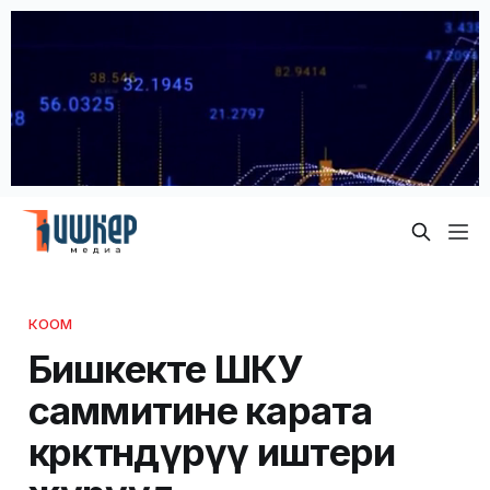
КООМ
Бишкекте ШКУ
саммитине карата
көрктөндүрүү иштери