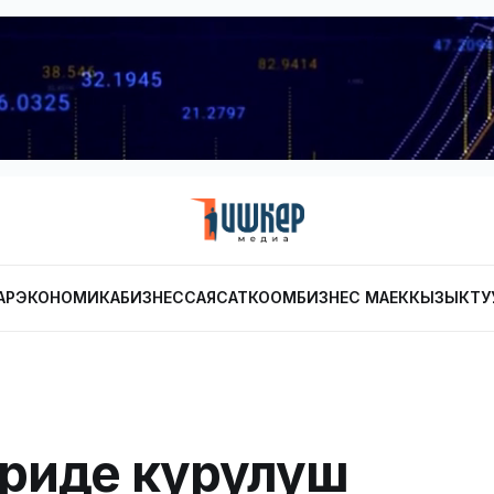
АР
ЭКОНОМИКА
БИЗНЕС
САЯСАТ
КООМ
БИЗНЕС МАЕК
КЫЗЫКТУ
риде курулуш