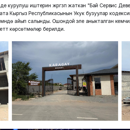
де курулуш иштерин жүргүзүп жаткан "Бай Сервис Де
ата Кыргыз Республикасынын Укук бузуулар кодекси
өмүндө айып салынды. Ошондой эле аныкталган кемч
ттүү көрсөтмөлөр берилди.