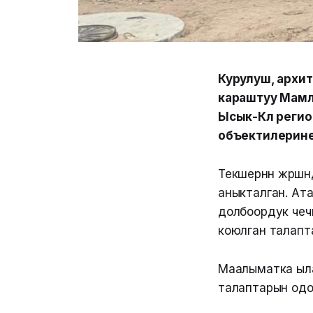
Курулуш, архи
караштуу Мамл
Ысык-Көл реги
объектилерине
Текшерүүнүн жүр
аныкталган. Ат
долбоордук чеч
коюлган талапт
Маалыматка ыла
талаптарын одо