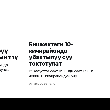
й
Бишкектеги 10-
рүү
кичирайондо
ын өттү
убактылуу суу
токтотулат
рында
сунда
12-августта саат 09:00дөн саат 17:00гө
е
чейин 10-кичирайондун бир
сунун
бөлүгүндөгү турак жайларда,
07 авг. 2026 19:10
к
мектептерде, мектепке чейинки
лбоорунун
билим берүү мекемелеринде,
штүк
саламаттыкты сактоо
ү. Бул
мекемелеринде, ошондой эле башка
трлигинен
социалдык жана өндүрүштүк