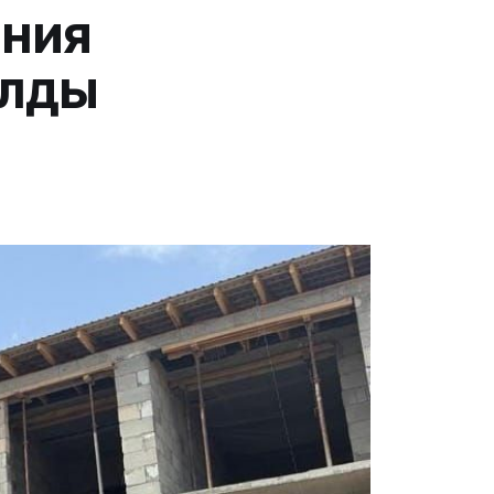
ания
ылды