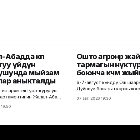
-Абадда көп
Ошто агроөнөр жа
туу үйдүн
тармагын өнүктү
ушунда мыйзам
боюнча көчмө жый
лар аныкталды
6-7-август күндөрү Ош шаа
Дүйнөлүк банктын каржылоо
ик архитектура-курулуш
министрлик тарабынан ишк
 департаментинин Жалал-Абад
07 авг. 2026 19:30
ашырылып жаткан "Ош облу
 башкармалыгы шаардагы
 19:50
жана Ош шаарынын аймакты
уу турак жайга текшерүү
экономикалык өнүгүүсү" до
 Бул тууралуу Курулуш
алкагында Өндүрүмдүү өнөктө
гинин басма сөз кызматы
комитетинин көчмө жыйыны өтт
,
тууралуу Айыл чарба минис
айзаков көчөсү, 46
билдиришти. Жыйынга министрдин