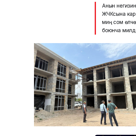
Анын негизин
ЖЧКсына кар
миң сом өлч
боюнча милде