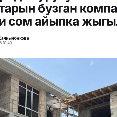
тарын бузган комп
иң сом айыпка жыг
Качкынбекова
6 19:40