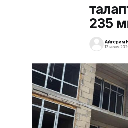
талап
235 м
Айгерим 
12 июня 202