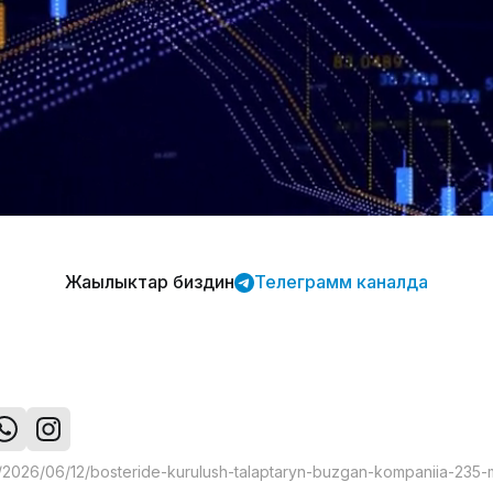
Жаңылыктар биздин
Телеграмм каналда