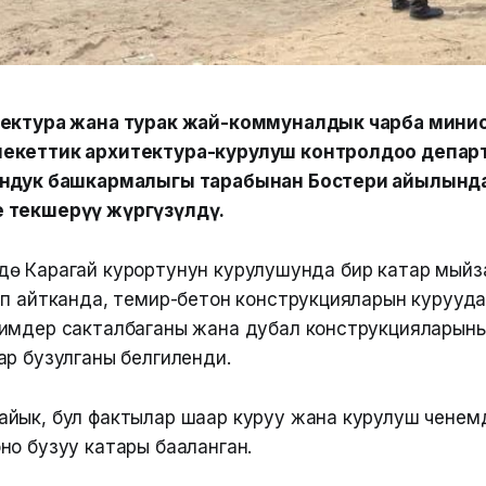
тектура жана турак жай-коммуналдык чарба мини
екеттик архитектура-курулуш контролдоо депа
ондук башкармалыгы тарабынан Бостери айылынд
 текшерүү жүргүзүлдү.
үшүндө Карагай курортунун курулушунда бир катар мый
ап айтканда, темир-бетон конструкцияларын курууда
имдер сакталбаганы жана дубал конструкцияларын
ар бузулганы белгиленди.
йык, бул фактылар шаар куруу жана курулуш ченем
но бузуу катары бааланган.