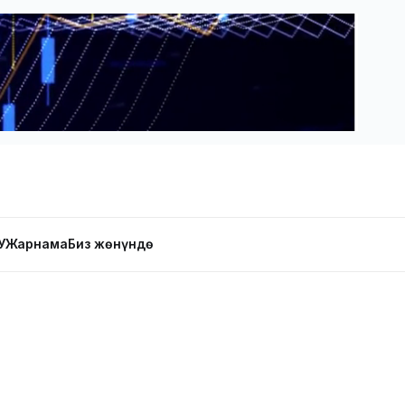
У
Жарнама
Биз жөнүндө