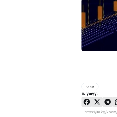
Коом
Бөлүшүү: