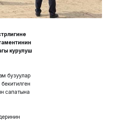
стрлигине
ртаментинин
агы курулуш
зам бузуулар
 бекитилген
ын сапатына
деринин