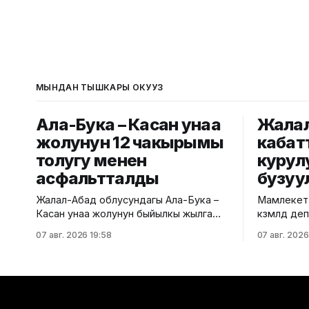
МЫНДАН ТЫШКАРЫ ОКУҢУЗ
Ала-Бука – Касан унаа
Жалал
жолунун 12 чакырымы
кабат
толугу менен
курул
асфальтталды
бузуу
Жалал-Абад облусундагы Ала-Бука –
Мамлекетт
Касан унаа жолунун быйылкы жылга
көзөмөлдөө
пландалган 5,5 чакырым тилкесине
региондук
07 авг. 2026 19:58
07 авг. 2026
асфальт-бетон төшөө иштери толугу
көп кабатт
менен аяктады. Транспорт жана
жүргүздү.
коммуникациялар министрлигинин
министрли
маалыматына ылайык, жол куруу
билдирди. Маалыматка ылайык
иштери №17 Жол эксплуатациялоо
текшерүү Б