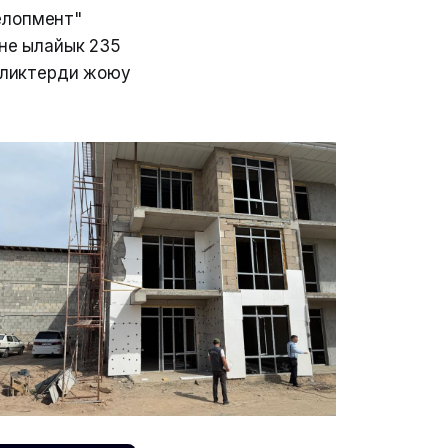
велопмент"
не ылайык 235
иликтерди жоюу