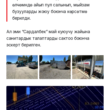
өлчөмүндө айып пул салынып, мыйзам
бузууларды жоюу боюнча көрсөтмө
берилди.
Ал эми “Сардалбек” май куюучу жайына
санитардык талаптарды сактоо боюнча
эскертүү берилген.