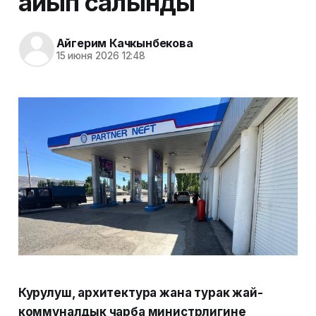
айып салынды
Айгерим Качкынбекова
15 июня 2026 12:48
Курулуш, архитектура жана турак жай-
коммуналдык чарба министрлигине