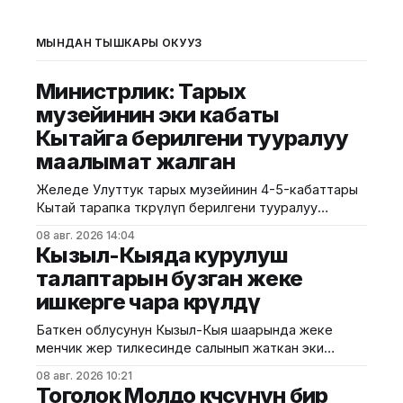
МЫНДАН ТЫШКАРЫ ОКУҢУЗ
Министрлик: Тарых
музейинин эки кабаты
Кытайга берилгени тууралуу
маалымат жалган
Желеде Улуттук тарых музейинин 4-5-кабаттары
Кытай тарапка өткөрүлүп берилгени тууралуу
тараган маалыматтын чындыкка дал келбесин
08 авг. 2026 14:04
Маданият, маалымат жана жаштар саясаты
Кызыл-Кыяда курулуш
министрлиги билдирди. Министрликтин
талаптарын бузган жеке
маалыматына караганда, музейдин эч бир бөлүгү
ишкерге чара көрүлдү
чет өлкөлүк мекемелерге менчикке, ижарага же
туруктуу пайдаланууга берилген эмес.
Баткен облусунун Кызыл-Кыя шаарында жеке
Белгилегендей, “Гармония сулуулукту жаратат:
менчик жер тилкесинде салынып жаткан эки
Байыркы Кытай цивилизациясынын көркөм өнөр
кабаттуу соода борборунун курулушунда мыйзам
08 авг. 2026 10:21
бузуулар аныкталды. Бул тууралуу Курулуш,
Тоголок Молдо көчөсүнүн бир
архитектура жана турак жай-коммуналдык чарба