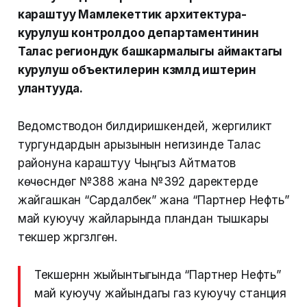
караштуу Мамлекеттик архитектура-
курулуш контролдоо департаментинин
Талас региондук башкармалыгы аймактагы
курулуш объектилерин көзөмөлдөө иштерин
улантууда.
Ведомстводон билдиришкендей, жергиликтүү
тургундардын арызынын негизинде Талас
районуна караштуу Чыңгыз Айтматов
көчөсүндөгү №388 жана №392 даректерде
жайгашкан “Сардалбек” жана “Партнер Нефть”
май куюучу жайларында пландан тышкары
текшерүү жүргүзүлгөн.
Текшерүүнүн жыйынтыгында “Партнер Нефть”
май куюучу жайындагы газ куюучу станция