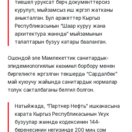
тиешелүү уруксат берүүчү документтерсиз
курулуп, мыйзамсыз иш жүргүзүп жатканы
аныкталган. Бул аракеттер Кыргыз
Республикасынын “Шаар куруу жана
архитектура жөнүндө” мыйзамынын
талаптарын бузуу катары бааланган.
Ошондой эле Мамлекеттик санитардык-
эпидемиологиялык көзөмөл борбору менен
биргеликте жүргүзүлгөн текшерүүдө “Сардалбек”
май куюучу жайында санитардык нормалар
толук сакталбаганы белгилүү болгон.
Натыйжада, “Партнер Нефть” ишканасына
карата Кыргыз Республикасынын Укук
бузуулар жөнүндө кодексинин 144-
беренесинин негизинде 200 миң сом