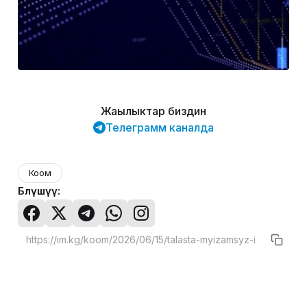
Жаңылыктар биздин
Телеграмм каналда
Коом
Бөлүшүү: