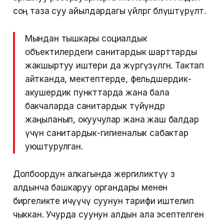
соң таза суу айылдардагы үйлөргө бөлүштүрүлөт.
Мындан тышкары социалдык
объектилердеги санитардык шарттарды
жакшыртуу иштери да жүргүзүлгөн. Тактап
айтканда, мектептерде, фельдшердик-
акушердик пункттарда жана бала
бакчаларда санитардык түйүндөр
жаңыланып, окуучулар жана жаш балдар
үчүн санитардык-гигиеналык сабактар
уюштурулган.
Долбоордун алкагында жергиликтүү өз
алдынча башкаруу органдары менен
биргеликте ичүүчү суунун тарифи иштелип
чыккан. Учурда суунун алдын ала эсептелген