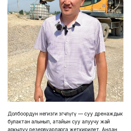
Долбоордун негизги өзгөчөлүгү — суу дренаждык
булактан алынып, атайын суу алуучу жай
аркылуу резервуарларга жеткирилет. Андан