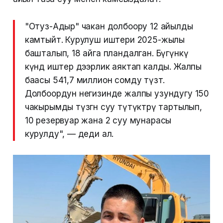
"Отуз-Адыр" чакан долбоору 12 айылды
камтыйт. Курулуш иштери 2025-жылы
башталып, 18 айга пландалган. Бүгүнкү
күндө иштер дээрлик аяктап калды. Жалпы
баасы 541,7 миллион сомду түзөт.
Долбоордун негизинде жалпы узундугу 150
чакырымды түзгөн суу түтүктөрү тартылып,
10 резервуар жана 2 суу мунарасы
курулду", — деди ал.