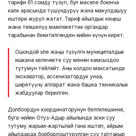
тарифи 61 сомду түзүп, бул маселе боюнча
калк арасында түшүндүрүү жана макулдашуу
иштери жүрүп жатат. Тариф айылдык кеңеш
жана тиешелүү мамлекеттик органдар
тарабынан бекитилгенден кийин күчүнө кирет.
Ошондой эле жаңы түзүлгөн муниципалдык
ишкана келечекте суу менен камсыздоо
тутумун тейлейт. Аны колдоо максатында
экскаватор, ассенизатордук унаа,
ширетүүчү аппарат жана башка техникалык
жабдуулар берилген.
Долбоордун координаторунун белгилешинче,
буга чейин Отуз-Адыр айылында эски суу
тутуму жарым-жартылай гана иштеп, айрым
айылдарда борборлоштурулган суу таптакыр