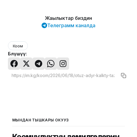
Жаңылыктар биздин
Телеграмм каналда
Коом
Бөлүшүү:
МЫНДАН ТЫШКАРЫ ОКУҢУЗ
Коомчулуктун демилгелерин