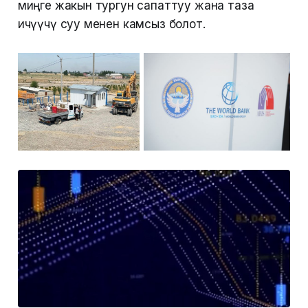
миңге жакын тургун сапаттуу жана таза
ичүүчү суу менен камсыз болот.