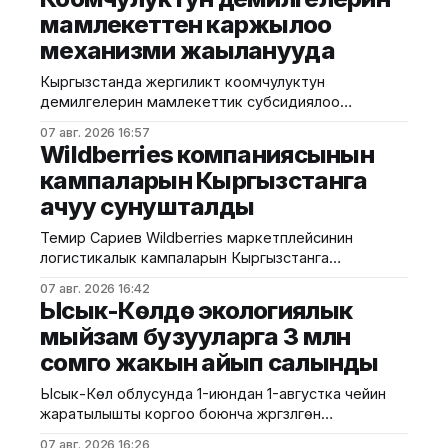
мамлекеттен каржылоо
механизми жаңыланууда
Кыргызстанда жергиликтүү коомчулуктун
демилгелерин мамлекеттик субсидиялоо
механизми өркүндөтүлүп жатат. Бул тууралуу
07 авг. 2026 16:57
Экономика министрлигинин басма сөз кызматы
Wildberries компаниясынын
маалымдады. Аталган механизмдин алкагында
кампаларын Кыргызстанга
шаарлар менен айыл аймактарындагы социалдык
ачуу сунушталды
жана инженердик инфраструктураны өнүктүрүүгө,
ошондой эле аймактарды көрктөндүрүүгө
Темир Сариев Wildberries маркетплейсинин
багытталган долбоорлор республикалык
логистикалык кампаларын Кыргызстанга
казынадан каржыланат. 2026-жылдын январь–июнь
жайгаштырууну сунуштады. Бул тууралуу Соода-
айларында иш-чаралар планына кирген 13 иш-
07 авг. 2026 16:42
өнөр жай палатасынан билдиришти. Маалыматка
чаранын
Ысык-Көлдө экологиялык
ылайык, Кыргыз-Орус ишкерлер кеңешинин
мыйзам бузууларга 3 млн
жыйынында Соода-өнөр жай
сомго жакын айып салынды
палатасынын президенти Темир Сариев эки өлкөнүн
соода жүгүртүүсүн 5 миллиард долларга жеткирүүнүн
Ысык-Көл облусунда 1-июндан 1-августка чейин
негизги шарттарын атап, маркетплейстердин
жаратылышты коргоо боюнча жүргүзүлгөн
тобокелдиктерин азайтуу чечимин сунуштады.
рейддердин жыйынтыгында 185 административдик
Соодадагы 3 негизги тоскоолдук:
07 авг. 2026 16:26