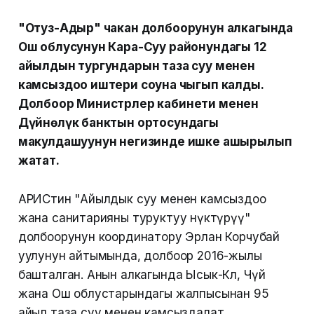
"Отуз-Адыр" чакан долбоорунун алкагында
Ош облусунун Кара-Суу районундагы 12
айылдын тургундарын таза суу менен
камсыздоо иштери соңуна чыгып калды.
Долбоор Министрлер кабинети менен
Дүйнөлүк банктын ортосундагы
макулдашуунун негизинде ишке ашырылып
жатат.
АРИСтин "Айылдык суу менен камсыздоо
жана санитарияны туруктуу өнүктүрүү"
долбоорунун координатору Эрлан Корчубай
уулунун айтымында, долбоор 2016-жылы
башталган. Анын алкагында Ысык-Көл, Чүй
жана Ош облустарындагы жалпысынан 95
айыл таза суу менен камсыздалат.