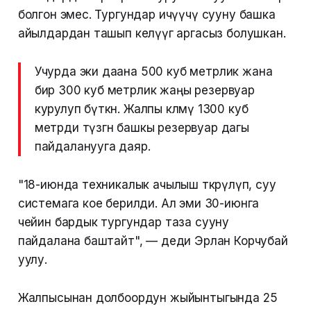
болгон эмес. Тургундар ичүүчү сууну башка
айылдардан ташып келүүгө аргасыз болушкан.
Учурда эки даана 500 куб метрлик жана
бир 300 куб метрлик жаңы резервуар
курулуп бүткөн. Жалпы көлөмү 1300 куб
метрди түзгөн башкы резервуар дагы
пайдаланууга даяр.
"18-июнда техникалык ачылыш өткөрүлүп, суу
системага кое берилди. Ал эми 30-июнга
чейин бардык тургундар таза сууну
пайдалана баштайт", — деди Эрлан Корчубай
уулу.
Жалпысынан долбоордун жыйынтыгында 25