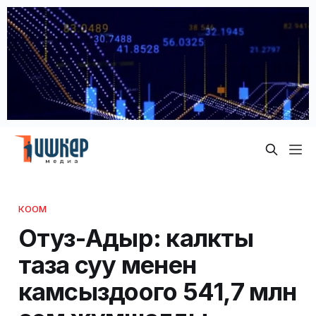
КООМ
Отуз-Адыр: калкты
таза суу менен
камсыздоого 541,7 млн