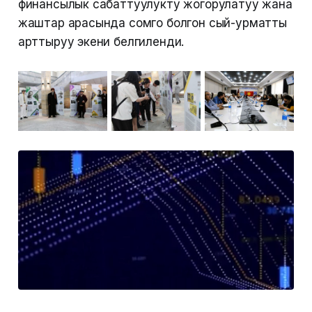
финансылык сабаттуулукту жогорулатуу жана
жаштар арасында сомго болгон сый-урматты
арттыруу экени белгиленди.