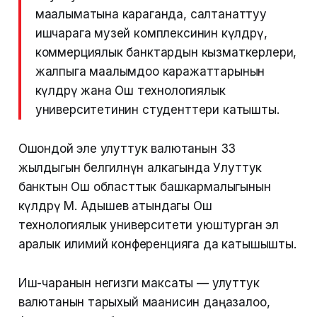
маалыматына караганда, салтанаттуу
ишчарага музей комплексинин өкүлдөрү,
коммерциялык банктардын кызматкерлери,
жалпыга маалымдоо каражаттарынын
өкүлдөрү жана Ош технологиялык
университетинин студенттери катышты.
Ошондой эле улуттук валютанын 33
жылдыгын белгилөөнүн алкагында Улуттук
банктын Ош областтык башкармалыгынын
өкүлдөрү М. Адышев атындагы Ош
технологиялык университети уюштурган эл
аралык илимий конференцияга да катышышты.
Иш-чаранын негизги максаты — улуттук
валютанын тарыхый маанисин даңазалоо,