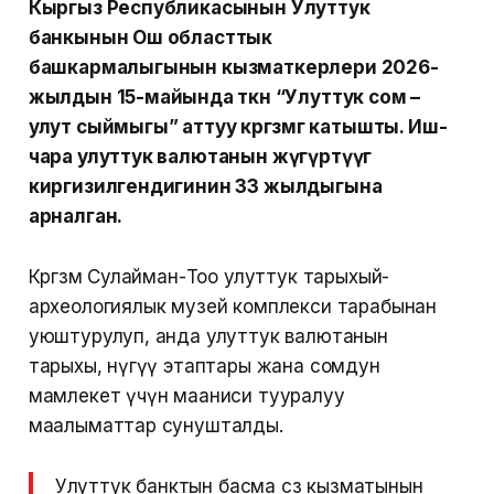
Кыргыз Республикасынын Улуттук
банкынын Ош областтык
башкармалыгынын кызматкерлери 2026-
жылдын 15-майында өткөн “Улуттук сом –
улут сыймыгы” аттуу көргөзмөгө катышты. Иш-
чара улуттук валютанын жүгүртүүгө
киргизилгендигинин 33 жылдыгына
арналган.
Көргөзмө Сулайман-Тоо улуттук тарыхый-
археологиялык музей комплекси тарабынан
уюштурулуп, анда улуттук валютанын
тарыхы, өнүгүү этаптары жана сомдун
мамлекет үчүн мааниси тууралуу
маалыматтар сунушталды.
Улуттук банктын басма сөз кызматынын