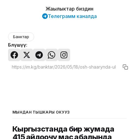
Жаңылыктар биздин
Телеграмм каналда
Банктар
Бөлүшүү:
МЫНДАН ТЫШКАРЫ ОКУҢУЗ
Кыргызстанда бир жумада
415 айдоочу мас абалында