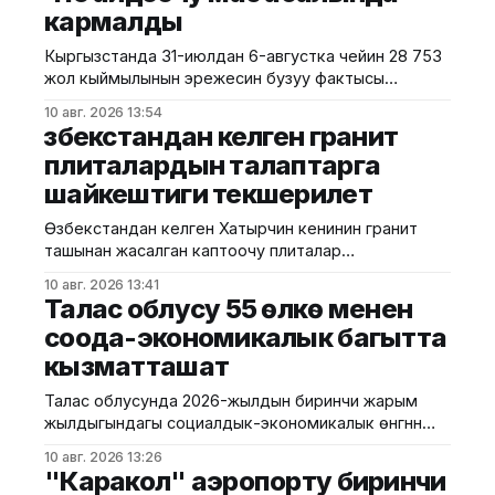
кармалды
Кыргызстанда 31-июлдан 6-августка чейин 28 753
жол кыймылынын эрежесин бузуу фактысы
аныкталды. Бул тууралуу ИИМдин Жол
10 авг. 2026 13:54
кыймылынын коопсуздугун камсыздоо башкы
Өзбекстандан келген гранит
башкармалыгы билдирди. Алдын ала маалымат
плиталардын талаптарга
боюнча, бир жуманын ичинде тиешелүү
шайкештиги текшерилет
документтери жок транспорт каражатын
башкарган 4 502, мас абалында унаа башкарган 415
Өзбекстандан келген Хатырчин кенинин гранит
жана унаанын терезелерин мыйзамсыз
ташынан жасалган каптоочу плиталар
караңгылаткан 207
сертификаттоодон өттү. Бул тууралуу Курулуш
10 авг. 2026 13:41
министрлигинин басма сөз кызматы билдирди.
Талас облусу 55 өлкө менен
Маалыматка ылайык, бул иштерди Курулушта
соода-экономикалык багытта
сертификаттоонун республикалык борборунун
кызматташат
Түштүк региондук башкармалыгы жүргүздү.
Белгиленгендей, адистер плиталардын
Талас облусунда 2026-жылдын биринчи жарым
белгиленген талаптарга шайкештигин текшеришти.
жылдыгындагы социалдык-экономикалык өнүгүүнүн
Анын ичинде сырткы көрүнүшү, абалы, таңгактын
жыйынтыгы чыгарылып, алдыдагы милдеттер
бүтүндүгү жана эн белгиси, ошондой эле
10 авг. 2026 13:26
белгиленди. Бул тууралуу аймактык өкүлчүлүктөн
"Каракол" аэропорту биринчи
билдиришти. Жыйында экономикалык өсүш,