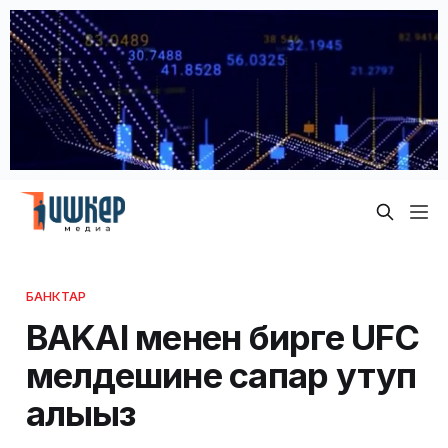
БАНКТАР
BAKAI менен бирге UFC
мелдешине сапар утуп
алыңыз