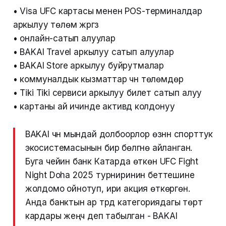
• Visa UFC картасы менен POS-терминалдар
аркылуу төлөм жүргүзүү
• онлайн-сатып алуулар
• BAKAI Travel аркылуу сатып алуулар
• BAKAI Store аркылуу буйрутмалар
• коммуналдык кызматтар үчүн төлөмдөр
• Tiki Tiki сервиси аркылуу билет сатып алуу
• картаны ай ичинде активдүү колдонуу
BAKAI үчүн мындай долбоорлор өзүнүн спорттук
экосистемасынын бир бөлүгүнө айланган.
Буга чейин банк Катарда өткөн UFC Fight
Night Doha 2025 турниринин беттешине
жолдомо ойнотуп, ири акция өткөргөн.
Анда банктын ар түрдүү категориядагы төрт
кардары жеңүүчү деп табылган - BAKAI