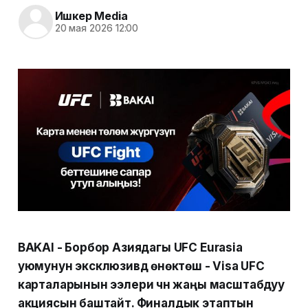
Ишкер Media
20 мая 2026 12:00
BAKAI - Борбор Азиядагы UFC Eurasia
уюмунун эксклюзивдүү өнөктөшү - Visa UFC
карталарынын ээлери үчүн жаңы масштабдуу
акциясын баштайт. Финалдык этаптын