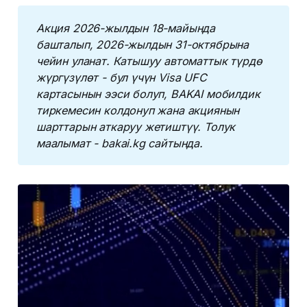
Акция 2026-жылдын 18-майында 
башталып, 2026-жылдын 31-октябрына 
чейин уланат. Катышуу автоматтык түрдө 
жүргүзүлөт - бул үчүн Visa UFC 
картасынын ээси болуп, BAKAI мобилдик 
тиркемесин колдонуп жана акциянын 
шарттарын аткаруу жетиштүү. Толук 
маалымат - bakai.kg сайтында.