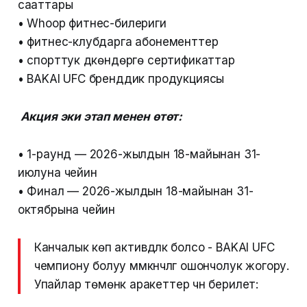
сааттары
• Whoop фитнес-билериги
• фитнес-клубдарга абонементтер
• спорттук дүкөндөргө сертификаттар
• BAKAI UFC бренддик продукциясы
Акция эки этап менен өтөт:
• 1-раунд — 2026-жылдын 18-майынан 31-
июлуна чейин
• Финал — 2026-жылдын 18-майынан 31-
октябрына чейин
Канчалык көп активдүүлүк болсо - BAKAI UFC
чемпиону болуу мүмкүнчүлүгү ошончолук жогору.
Упайлар төмөнкү аракеттер үчүн берилет: