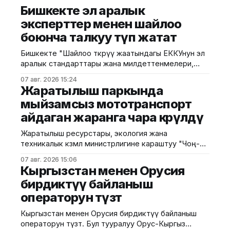
Бишкекте эл аралык
эксперттер менен шайлоо
боюнча талкуу өтүп жатат
Бишкекте "Шайлоо өткөрүү жаатындагы ЕККУнун эл
аралык стандарттары жана милдеттенмелери,
шайлоо чөйрөсүндө Демократиялык институттар жана
07 авг. 2026 15:24
адам укуктары боюнча бюросунун сунуштарын
Жаратылыш паркында
ишке ашыруу" темасында эки күндүк тегерек үстөл
мыйзамсыз мототранспорт
өтүп жатат. БШКнын басма сөз кызматы
айдаган жаранга чара көрүлдү
билдиргендей, иш-чараны Борбордук шайлоо
комиссиясынын төрагасынын орун басары Лейла
Жаратылыш ресурстары, экология жана
Лурова ачып, өлкөдөгү шайлоо системасын
техникалык көзөмөл министрлигине караштуу "Чоң-
Кемин" мамлекеттик жаратылыш паркынын
07 авг. 2026 15:06
кызматкерлери тарабынан жаратылышты коргоо
Кыргызстан менен Орусия
мыйзамдарынын талаптарынын сакталышын
бирдиктүү байланыш
камсыз кылуу максатында кезектеги рейддик иш-
операторун түзөт
чара өткөрүлдү. Ведомствонун маалыматына
ылайык, рейддин жүрүшүндө парктын аймагында
Кыргызстан менен Орусия бирдиктүү байланыш
мототранспорт каражаты менен мыйзамсыз
операторун түзөт. Бул тууралуу Орус-Кыргыз
жүрүп, жайыт жерлерине зыян келтирген жаран