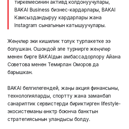
тиркемесинин активдүү колдонуучулары,
BAKAI Business бизнес-кардарлары, BAKAI
Камсыздандыруу кардарлары жана
Instagram сынагынын катышуучулары.
Жеңүүчүлөр эки кишилик толук турпакетке ээ
болушкан. Ошондой эле турнирге жеңүүчүлөр
менен бирге BAKAIдын амбассадорлору Айана
Советова менен Темирлан Оморов да
барышкан.
BAKAI белгилегендей, жаңы акция финансыны,
технологияларды, спортту жана заманбап
санариптик сервистерди бириктирген lifestyle-
экосистеманы өнүктүрүү боюнча банктын
стратегиясынын уландысы болду.