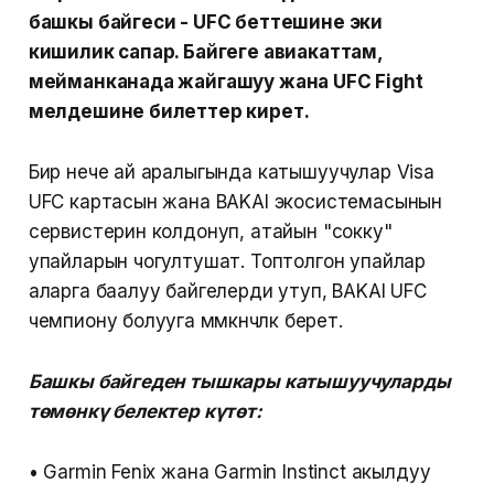
башкы байгеси - UFC беттешине эки
кишилик сапар. Байгеге авиакаттам,
мейманканада жайгашуу жана UFC Fight
мелдешине билеттер кирет.
Бир нече ай аралыгында катышуучулар Visa
UFC картасын жана BAKAI экосистемасынын
сервистерин колдонуп, атайын "сокку"
упайларын чогултушат. Топтолгон упайлар
аларга баалуу байгелерди утуп, BAKAI UFC
чемпиону болууга мүмкүнчүлүк берет.
Башкы байгеден тышкары катышуучуларды
төмөнкү белектер күтөт:
• Garmin Fenix жана Garmin Instinct акылдуу